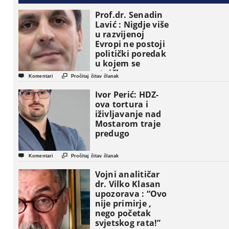
Prof.dr. Senadin
Lavić : Nigdje više
u razvijenoj
Evropi ne postoji
politički poredak
u kojem se
etničke grupe


Komentari
Pročitaj čitav članak
pojavljuju kao
osnovne
Ivor Perić: HDZ-
političke jedinice
ova tortura i
iživljavanje nad
Mostarom traje
predugo


Komentari
Pročitaj čitav članak
Vojni analitičar
dr. Vilko Klasan
upozorava : “Ovo
nije primirje ,
nego početak
svjetskog rata!”