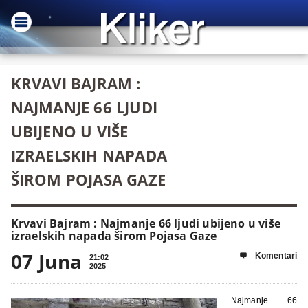
KRVAVI BAJRAM :
NAJMANJE 66 LJUDI
UBIJENO U VIŠE
IZRAELSKIH NAPADA
ŠIROM POJASA GAZE
Krvavi Bajram : Najmanje 66 ljudi ubijeno u više
izraelskih napada širom Pojasa Gaze
07 Juna
Komentari

21:02
2025
Najmanje 66