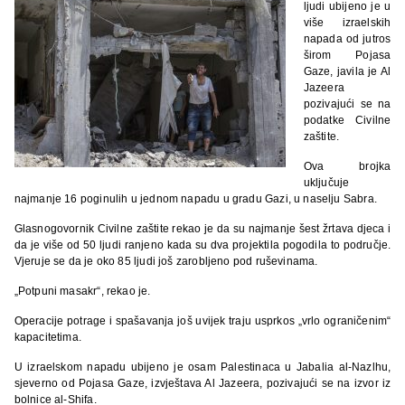
ljudi ubijeno je u
više izraelskih
napada od jutros
širom Pojasa
Gaze, javila je Al
Jazeera
pozivajući se na
podatke Civilne
zaštite.
Ova brojka
uključuje
najmanje 16 poginulih u jednom napadu u gradu Gazi, u naselju Sabra.
Glasnogovornik Civilne zaštite rekao je da su najmanje šest žrtava djeca i
da je više od 50 ljudi ranjeno kada su dva projektila pogodila to područje.
Vjeruje se da je oko 85 ljudi još zarobljeno pod ruševinama.
„Potpuni masakr“, rekao je.
Operacije potrage i spašavanja još uvijek traju usprkos „vrlo ograničenim“
kapacitetima.
U izraelskom napadu ubijeno je osam Palestinaca u Jabalia al-Nazlhu,
sjeverno od Pojasa Gaze, izvještava Al Jazeera, pozivajući se na izvor iz
bolnice al-Shifa.