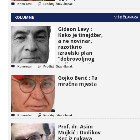
(Video)


Komentari
Pročitaj čitav članak
KOLUMNE
VIŠE ČLANAKA
Gideon Levy :
Kako je tinejdžer,
a ne novinar,
razotkrio
izraelski plan
“dobrovoljnog
iseljavanja ” iz


Komentari
Pročitaj čitav članak
Gaze
Gojko Berić : Ta
mračna mjesta


Komentari
Pročitaj čitav članak
Prof. dr. Asim
Mujkić : Dodikov
Kec iz rukava