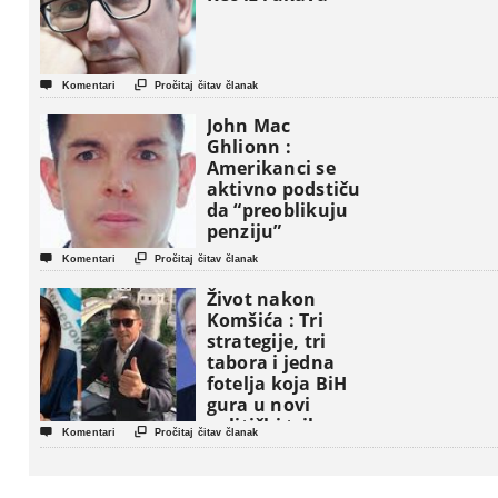


Komentari
Pročitaj čitav članak
John Mac
Ghlionn :
Amerikanci se
aktivno podstiču
da “preoblikuju
penziju”


Komentari
Pročitaj čitav članak
Život nakon
Komšića : Tri
strategije, tri
tabora i jedna
fotelja koja BiH
gura u novi
politički triler


Komentari
Pročitaj čitav članak