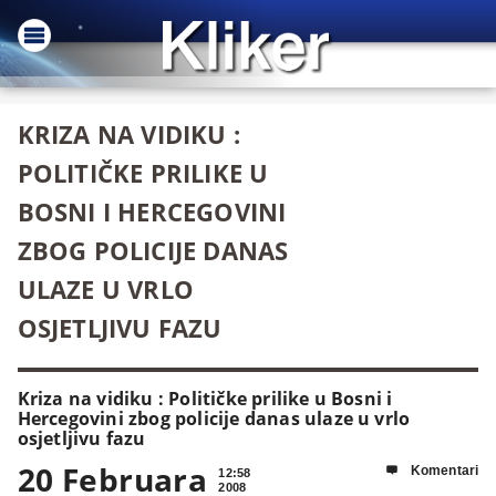
KRIZA NA VIDIKU :
POLITIČKE PRILIKE U
BOSNI I HERCEGOVINI
ZBOG POLICIJE DANAS
ULAZE U VRLO
OSJETLJIVU FAZU
Kriza na vidiku : Političke prilike u Bosni i
Hercegovini zbog policije danas ulaze u vrlo
osjetljivu fazu
20 Februara
Komentari

12:58
2008