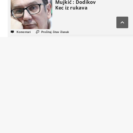
Mujkić : Dodikov
Kec iz rukava



Komentari
Pročitaj čitav članak
John Mac
Ghlionn :
Amerikanci se
aktivno podstiču
da “preoblikuju
penziju”


Komentari
Pročitaj čitav članak
Život nakon
Komšića : Tri
strategije, tri
tabora i jedna
fotelja koja BiH
gura u novi
politički triler


Komentari
Pročitaj čitav članak