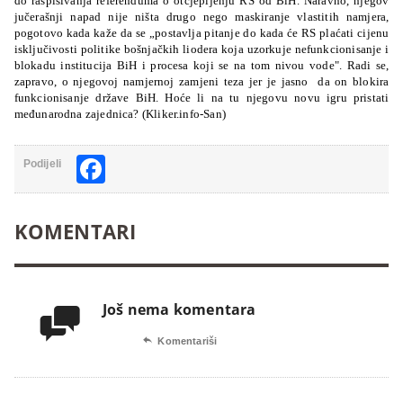
do raspisivanja referenduma o otcjepljenju RS od BiH. Naravno, njegov
jučerašnji napad nije ništa drugo nego maskiranje vlastitih namjera,
pogotovo kada kaže da se „postavlja pitanje do kada će RS plaćati cijenu
isključivosti politike bošnjačkih liodera koja uzorkuje nefunkcionisanje i
blokadu institucija BiH i procesa koji se na tom nivou vode". Radi se,
zapravo, o njegovoj namjernoj zamjeni teza jer je jasno da on blokira
funkcionisanje države BiH. Hoće li na tu njegovu novu igru pristati
međunarodna zajednica? (Kliker.info-San)
Facebook
Podijeli
KOMENTARI
Još nema komentara


Komentariši