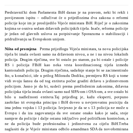
Predstavnički dom Parlamenta BiH danas je na pravom, neki bi rekli i
povijesnom ispitu – odlučivat će o prijedlozima dva zakona o reformi
policije koje im je proslijedilo Vijeće ministara BiH. Riječ je o zakonima
kojima se osniva sedam državnih policijskih tijela. Inače, reforma policije
je jedan od glavnih uslova za potpisivanje Sporazuma o stabilizaciji i
pridruživanju sa Evropskom unijom.
Ništa od promjena
Prema prijedlogu Vijeća ministara, ta nova policijska
tijela bi imala ovlasti samo na državnom nivou, a ne i na nivou lokalnih
policija. Drugim riječima, sve bi ostalo po starom, pa bi ostale i policije
RS i policija FBiH kao neka vrsta koordinacionog tijela između
kantonalnih policija. Drugim riječima, sadašnje stanje bi se zacimentiralo
što, u konačnici, ide u prilog Miloradu Dodiku, premijeru RS koji u tome
vidi svoju šansu da od tog entiteta počne graditi državu s jedinstvenom
policijom. Jasno je da bi, sudeći prema predloženim zakonima, državna
policijska tijela imala ovlasti samo nad SIPA-om i OSA-om, a sve ostalo bi
bilo u nadležnosti entiteta.Taj prijedlog je, kažu eksperti, potpuno
zaobišao tri evropska principa i BiH doveo u nevjerovatnu poziciju da
ima jednu vojsku i 13 policija. Izvjesno je da se s 13 policija ne može u
Evropu i da iza zagovaranja da sve ostane onako kako je sada, stoje
namjere da policije i dalje ostanu isključivo pod političkom kontrolom, a
ne da policija bude profesionalna i jedinstvena za cijelu BiH.Treba
naglasiti da je Vijeće ministara odbilo amandman SDA da novoformirana