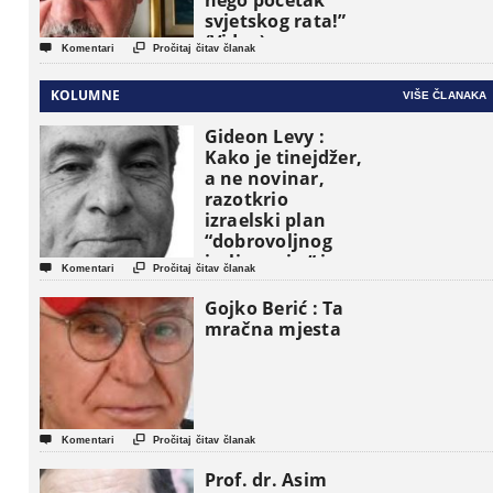
nego početak
svjetskog rata!”
(Video)


Komentari
Pročitaj čitav članak
KOLUMNE
VIŠE ČLANAKA
Gideon Levy :
Kako je tinejdžer,
a ne novinar,
razotkrio
izraelski plan
“dobrovoljnog
iseljavanja ” iz


Komentari
Pročitaj čitav članak
Gaze
Gojko Berić : Ta
mračna mjesta


Komentari
Pročitaj čitav članak
Prof. dr. Asim