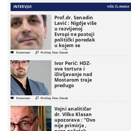
INTERVJUI
VIŠE ČLANAKA
Prof.dr. Senadin
Lavić : Nigdje više
u razvijenoj
Evropi ne postoji
politički poredak
u kojem se
etničke grupe


Komentari
Pročitaj čitav članak
pojavljuju kao
osnovne
Ivor Perić: HDZ-
političke jedinice
ova tortura i
iživljavanje nad
Mostarom traje
predugo


Komentari
Pročitaj čitav članak
Vojni analitičar
dr. Vilko Klasan
upozorava : “Ovo
nije primirje ,