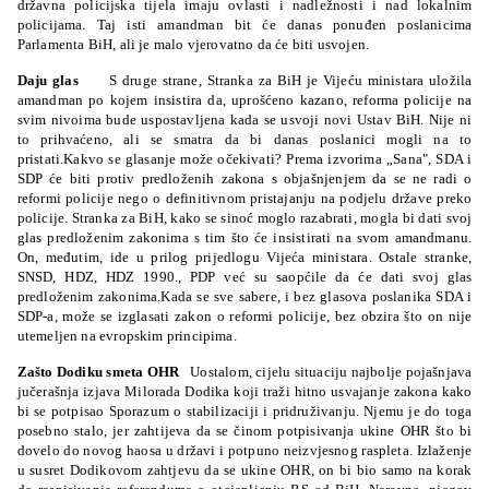
državna policijska tijela imaju ovlasti i nadležnosti i nad lokalnim
policijama. Taj isti amandman bit će danas ponuđen poslanicima
Parlamenta BiH, ali je malo vjerovatno da će biti usvojen.
Daju glas
S druge strane, Stranka za BiH je Vijeću ministara uložila
amandman po kojem insistira da, uprošćeno kazano, reforma policije na
svim nivoima bude uspostavljena kada se usvoji novi Ustav BiH. Nije ni
to prihvaćeno, ali se smatra da bi danas poslanici mogli na to
pristati.Kakvo se glasanje može očekivati? Prema izvorima „Sana", SDA i
SDP će biti protiv predloženih zakona s objašnjenjem da se ne radi o
reformi policije nego o definitivnom pristajanju na podjelu države preko
policije. Stranka za BiH, kako se sinoć moglo razabrati, mogla bi dati svoj
glas predloženim zakonima s tim što će insistirati na svom amandmanu.
On, međutim, ide u prilog prijedlogu Vijeća ministara. Ostale stranke,
SNSD, HDZ, HDZ 1990., PDP već su saopćile da će dati svoj glas
predloženim zakonima.Kada se sve sabere, i bez glasova poslanika SDA i
SDP-a, može se izglasati zakon o reformi policije, bez obzira što on nije
utemeljen na evropskim principima.
Zašto Dodiku smeta OHR
Uostalom, cijelu situaciju najbolje pojašnjava
jučerašnja izjava Milorada Dodika koji traži hitno usvajanje zakona kako
bi se potpisao Sporazum o stabilizaciji i pridruživanju. Njemu je do toga
posebno stalo, jer zahtijeva da se činom potpisivanja ukine OHR što bi
dovelo do novog haosa u državi i potpuno neizvjesnog raspleta. Izlaženje
u susret Dodikovom zahtjevu da se ukine OHR, on bi bio samo na korak