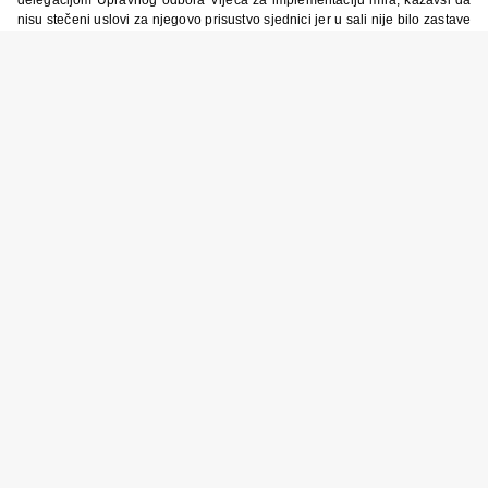
nisu stečeni uslovi za njegovo prisustvo sjednici jer u sali nije bilo zastave
RS.
“To je njegovo uobičajeno ponašanje i pravljenje predstave. Takav istup u
skladu je sa njegovim ranijim ponašanjem, stoga ništa neobično u tome
ne vidim”, rekao je Zubak.
Facebook
Podijeli
KOMENTARI
Još nema komentara


Komentariši
NAPIŠI KOMENTAR