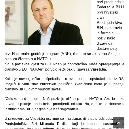
prvi predsjednik
Federacije BiH i
prvi hrvatski
član
Predsjedništva
BiH, pozdravio
je formalni
poziv našoj
državi da
dostavi svoj
prvi Nacionalni godišnji program (ANP), čime bi se aktivirao Akcijski
plan za članstvo u NATO-u.
“To je pozitivna vijest za BiH. Poziv je dobrodošao. Naše opredjeljenje je
članstvo u EU i NATO-u”, poručio je
Zubak
u izjavi za
Vijesti.ba
.
Kako je naveo, teško je špekulisati o eventualnim opstrukcijama iz RS,
imajući u vidu stav entitetskih političkih zvaničnika kada je u pitanju
članstvo BiH u ovom vojnom savezu.
“Odluke su donesene. Naš poziv je otišao prema NATO-u. Ako to neko
dovodi u pitanje, onda treba promijeniti odluku. No, odluke se donose u
institucijama BiH”, naglasio je naš sagovornik.
U razgovoru za Vijesti.ba osvrnuo se i na današnji istup predsjedavajućeg

Predsjedništva BiH Milorada Dodika, koji je napustio sastanak sa
delegacijom Upravnog odbora Vijeća za implementaciju mira, kazavši da