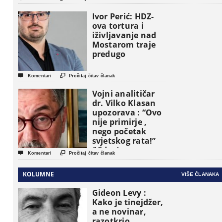
pojavljuju kao
osnovne
Ivor Perić: HDZ-
političke jedinice
ova tortura i
iživljavanje nad
Mostarom traje
predugo


Komentari
Pročitaj čitav članak
Vojni analitičar
dr. Vilko Klasan
upozorava : “Ovo
nije primirje ,
nego početak
svjetskog rata!”
(Video)


Komentari
Pročitaj čitav članak
KOLUMNE
VIŠE ČLANAKA
Gideon Levy :
Kako je tinejdžer,
a ne novinar,
razotkrio