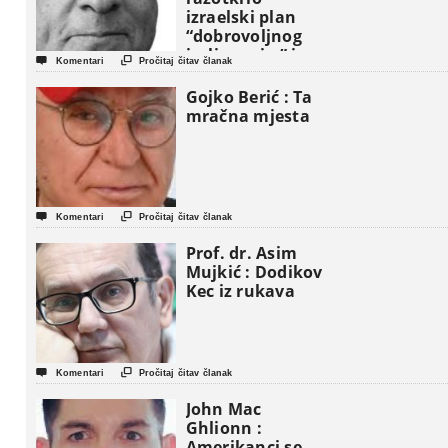
izraelski plan
“dobrovoljnog
iseljavanja ” iz


Komentari
Pročitaj čitav članak
Gaze
Gojko Berić : Ta
mračna mjesta


Komentari
Pročitaj čitav članak
Prof. dr. Asim
Mujkić : Dodikov
Kec iz rukava


Komentari
Pročitaj čitav članak
John Mac
Ghlionn :
Amerikanci se