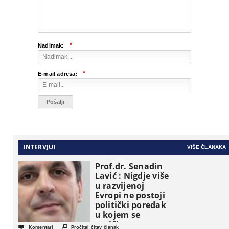
*
Nadimak:
*
E-mail adresa:
INTERVJUI
VIŠE ČLANAKA
Prof.dr. Senadin
Lavić : Nigdje više
u razvijenoj
Evropi ne postoji
politički poredak
u kojem se
etničke grupe


Komentari
Pročitaj čitav članak