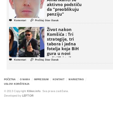
aktivno podstiču
da “preoblikuju
penziju”


Komentari
Pročitaj čitav članak
Život nakon
Komšića : Tri
strategije, tri
tabora i jedna
fotelja koja BiH
gura u novi
politički triler


Komentari
Pročitaj čitav članak
POČETNA
O NAMA
IMPRESSUM
KONTAKT
MARKETING
USLOVI KORIŠTENJA
© 2013 Copyright
Kliker.info
. Sva prava zadržana.
Developed by
LEFTOR