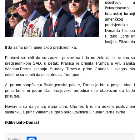
učestvuju u
četvordnevnoj
britanskoj turneji
američkog
predsjednika
Donalda Trumpa
i tako „prisilili“
kraljicu Elizabetu
II da sama primi američkog predsjednika.
Prinčevi su rekli da su zauzeti poslovima i da ne žele da se sretnu sa
predsjednikom SAD, u petak. Kraljica je primila Trumpa u vrtu zamka
Windsor.Prema pisanju Sundey Times-a princ Charles i njegov sin
odlučno su odbili da se sretnu sa Trumpom.
A, prema saopštenju Bakingemske palate, Trump je bio u posjeti vladi i
prma tome ni jedan član kraljevske porodice nije obavezan da bude
prisutan.
Novine pišu da je tog dana princ Charles b io na nekom poslovnom
sastanku, a princ William je igrao polo utakmicu u humanitarne svrhe.
(Kliker.info-Danas)
Podijeli