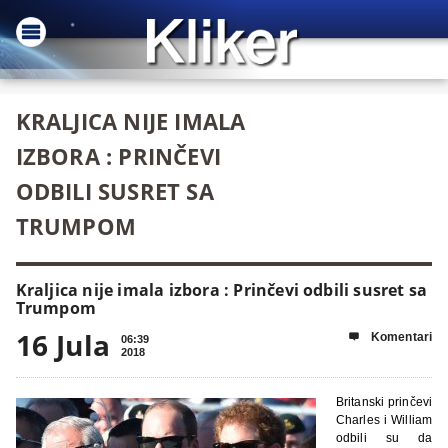
KRALJICA NIJE IMALA
IZBORA : PRINČEVI
ODBILI SUSRET SA
TRUMPOM
Kraljica nije imala izbora : Prinčevi odbili susret sa
Trumpom
16 Jula
Komentari

06:39
2018
Britanski prinčevi
Charles i William
odbili su da