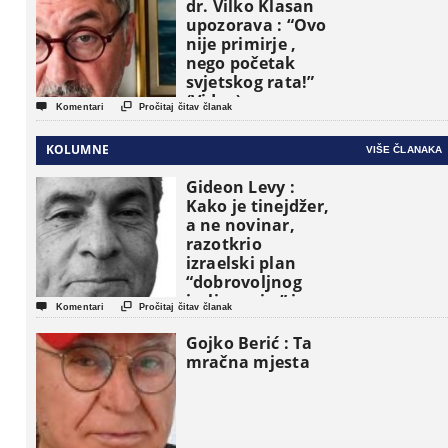
dr. Vilko Klasan
upozorava : “Ovo
nije primirje ,
nego početak
svjetskog rata!”
(Video)


Komentari
Pročitaj čitav članak
KOLUMNE
VIŠE ČLANAKA
Gideon Levy :
Kako je tinejdžer,
a ne novinar,
razotkrio
izraelski plan
“dobrovoljnog
iseljavanja ” iz


Komentari
Pročitaj čitav članak
Gaze
Gojko Berić : Ta
mračna mjesta