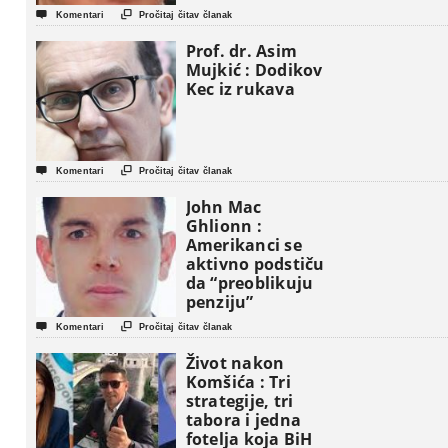


Komentari
Pročitaj čitav članak
Prof. dr. Asim
Mujkić : Dodikov
Kec iz rukava


Komentari
Pročitaj čitav članak
John Mac
Ghlionn :
Amerikanci se
aktivno podstiču
da “preoblikuju
penziju”


Komentari
Pročitaj čitav članak
Život nakon
Komšića : Tri
strategije, tri
tabora i jedna
fotelja koja BiH