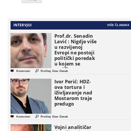
INTERVJUI
VIŠE ČLANAKA
Prof.dr. Senadin
Lavić : Nigdje više
u razvijenoj
Evropi ne postoji
politički poredak
u kojem se
etničke grupe


Komentari
Pročitaj čitav članak
pojavljuju kao
osnovne
Ivor Perić: HDZ-
političke jedinice
ova tortura i
iživljavanje nad
Mostarom traje
predugo


Komentari
Pročitaj čitav članak
Vojni analitičar