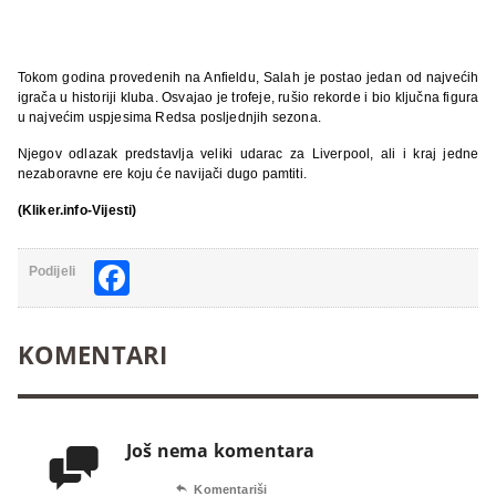
Tokom godina provedenih na Anfieldu, Salah je postao jedan od najvećih
igrača u historiji kluba. Osvajao je trofeje, rušio rekorde i bio ključna figura
u najvećim uspjesima Redsa posljednjih sezona.
Njegov odlazak predstavlja veliki udarac za Liverpool, ali i kraj jedne
nezaboravne ere koju će navijači dugo pamtiti.
(Kliker.info-Vijesti)
Facebook
Podijeli
KOMENTARI
Još nema komentara


Komentariši