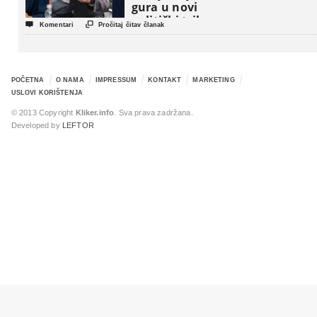
gura u novi
politički triler


Komentari
Pročitaj čitav članak
POČETNA
O NAMA
IMPRESSUM
KONTAKT
MARKETING
USLOVI KORIŠTENJA
© 2013 Copyright
Kliker.info
. Sva prava zadržana.
Developed by
LEFTOR