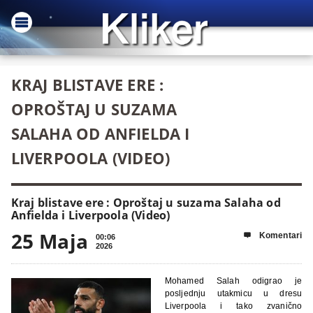
KRAJ BLISTAVE ERE :
OPROŠTAJ U SUZAMA
SALAHA OD ANFIELDA I
LIVERPOOLA (VIDEO)
Kraj blistave ere : Oproštaj u suzama Salaha od
Anfielda i Liverpoola (Video)
25 Maja
Komentari

00:06
2026
Mohamed Salah odigrao je
posljednju utakmicu u dresu
Liverpoola i tako zvanično