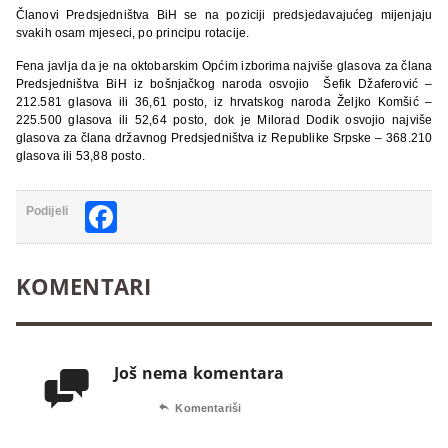
Članovi Predsjedništva BiH se na poziciji predsjedavajućeg mijenjaju
svakih osam mjeseci, po principu rotacije.
Fena javlja da je na oktobarskim Općim izborima najviše glasova za člana
Predsjedništva BiH iz bošnjačkog naroda osvojio Šefik Džaferović –
212.581 glasova ili 36,61 posto, iz hrvatskog naroda Željko Komšić –
225.500 glasova ili 52,64 posto, dok je Milorad Dodik osvojio najviše
glasova za člana državnog Predsjedništva iz Republike Srpske – 368.210
glasova ili 53,88 posto.
Facebook
Podijeli
KOMENTARI
Još nema komentara


Komentariši