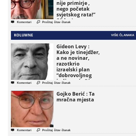
nije primirje ,
nego početak
svjetskog rata!”
(Video)


Komentari
Pročitaj čitav članak
KOLUMNE
VIŠE ČLANAKA
Gideon Levy :
Kako je tinejdžer,
a ne novinar,
razotkrio
izraelski plan
“dobrovoljnog
iseljavanja ” iz


Komentari
Pročitaj čitav članak
Gaze
Gojko Berić : Ta
mračna mjesta


Komentari
Pročitaj čitav članak