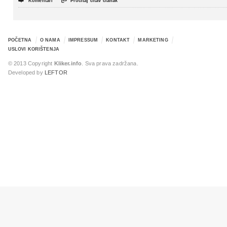


Komentari
Pročitaj čitav članak
POČETNA
O NAMA
IMPRESSUM
KONTAKT
MARKETING
USLOVI KORIŠTENJA
© 2013 Copyright
Kliker.info
. Sva prava zadržana.
Developed by
LEFTOR