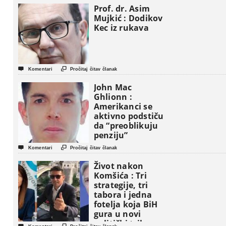
Prof. dr. Asim
Mujkić : Dodikov
Kec iz rukava


Komentari
Pročitaj čitav članak
John Mac
Ghlionn :
Amerikanci se
aktivno podstiču
da “preoblikuju
penziju”


Komentari
Pročitaj čitav članak
Život nakon
Komšića : Tri
strategije, tri
tabora i jedna
fotelja koja BiH
gura u novi
politički triler