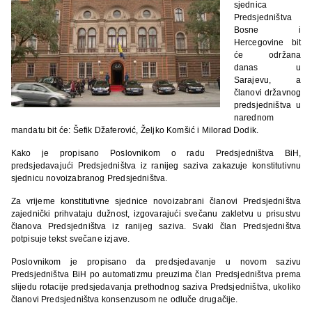
sjednica
Predsjedništva
Bosne i
Hercegovine bit
će održana
danas u
Sarajevu, a
članovi državnog
predsjedništva u
narednom
mandatu bit će: Šefik Džaferović, Željko Komšić i Milorad Dodik.
Kako je propisano Poslovnikom o radu Predsjedništva BiH,
predsjedavajući Predsjedništva iz ranijeg saziva zakazuje konstitutivnu
sjednicu novoizabranog Predsjedništva.
Za vrijeme konstitutivne sjednice novoizabrani članovi Predsjedništva
zajednički prihvataju dužnost, izgovarajući svečanu zakletvu u prisustvu
članova Predsjedništva iz ranijeg saziva. Svaki član Predsjedništva
potpisuje tekst svečane izjave.
Poslovnikom je propisano da predsjedavanje u novom sazivu
Predsjedništva BiH po automatizmu preuzima član Predsjedništva prema
slijedu rotacije predsjedavanja prethodnog saziva Predsjedništva, ukoliko
članovi Predsjedništva konsenzusom ne odluče drugačije.