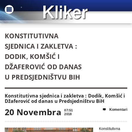
KONSTITUTIVNA
SJEDNICA I ZAKLETVA :
DODIK, KOMŠIĆ I
DŽAFEROVIĆ OD DANAS
U PREDSJEDNIŠTVU BIH
Konstitutivna sjednica i zakletva : Dodik, Komšić i
Džaferović od danas u Predsjedništvu BiH
20 Novembra
Komentari

07:51
2018
Konstitutivna