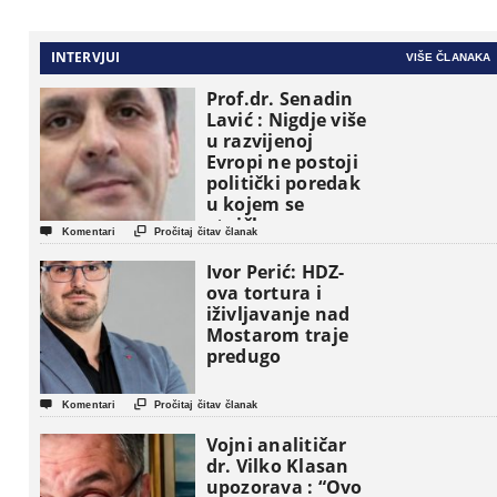
INTERVJUI
VIŠE ČLANAKA
Prof.dr. Senadin
Lavić : Nigdje više
u razvijenoj
Evropi ne postoji
politički poredak
u kojem se
etničke grupe


Komentari
Pročitaj čitav članak
pojavljuju kao
osnovne
Ivor Perić: HDZ-
političke jedinice
ova tortura i
iživljavanje nad
Mostarom traje
predugo


Komentari
Pročitaj čitav članak
Vojni analitičar
dr. Vilko Klasan
upozorava : “Ovo