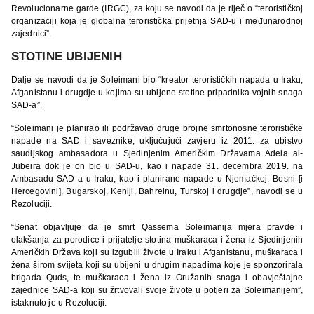
Revolucionarne garde (IRGC), za koju se navodi da je riječ o “terorističkoj
organizaciji koja je globalna teroristička prijetnja SAD-u i međunarodnoj
zajednici”.
STOTINE UBIJENIH
Dalje se navodi da je Soleimani bio “kreator terorističkih napada u Iraku,
Afganistanu i drugdje u kojima su ubijene stotine pripadnika vojnih snaga
SAD-a”.
“Soleimani je planirao ili podržavao druge brojne smrtonosne terorističke
napade na SAD i saveznike, uključujući zavjeru iz 2011. za ubistvo
saudijskog ambasadora u Sjedinjenim Američkim Državama Adela al-
Jubeira dok je on bio u SAD-u, kao i napade 31. decembra 2019. na
Ambasadu SAD-a u Iraku, kao i planirane napade u Njemačkoj, Bosni [i
Hercegovini], Bugarskoj, Keniji, Bahreinu, Turskoj i drugdje”, navodi se u
Rezoluciji.
“Senat objavljuje da je smrt Qassema Soleimanija mjera pravde i
olakšanja za porodice i prijatelje stotina muškaraca i žena iz Sjedinjenih
Američkih Država koji su izgubili živote u Iraku i Afganistanu, muškaraca i
žena širom svijeta koji su ubijeni u drugim napadima koje je sponzorirala
brigada Quds, te muškaraca i žena iz Oružanih snaga i obavještajne
zajednice SAD-a koji su žrtvovali svoje živote u potjeri za Soleimanijem”,
istaknuto je u Rezoluciji.