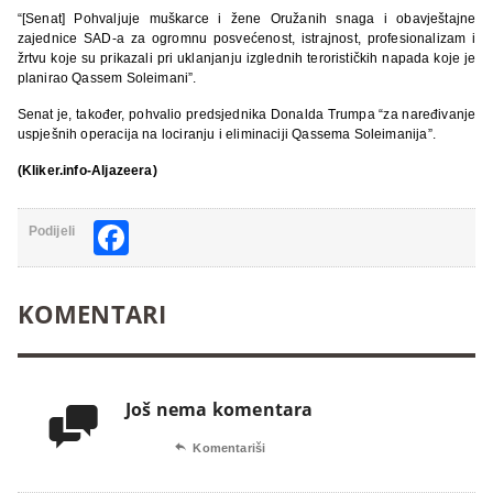
“[Senat] Pohvaljuje muškarce i žene Oružanih snaga i obavještajne
zajednice SAD-a za ogromnu posvećenost, istrajnost, profesionalizam i
žrtvu koje su prikazali pri uklanjanju izglednih terorističkih napada koje je
planirao Qassem Soleimani”.
Senat je, također, pohvalio predsjednika Donalda Trumpa “za naređivanje
uspješnih operacija na lociranju i eliminaciji Qassema Soleimanija”.
(Kliker.info-Aljazeera)
Facebook
Podijeli
KOMENTARI
Još nema komentara


Komentariši