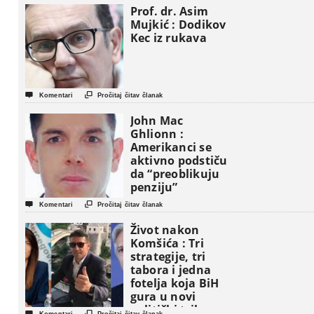
Prof. dr. Asim
Mujkić : Dodikov
Kec iz rukava


Komentari
Pročitaj čitav članak
John Mac
Ghlionn :
Amerikanci se
aktivno podstiču
da “preoblikuju
penziju”


Komentari
Pročitaj čitav članak
Život nakon
Komšića : Tri
strategije, tri
tabora i jedna
fotelja koja BiH
gura u novi
politički triler

