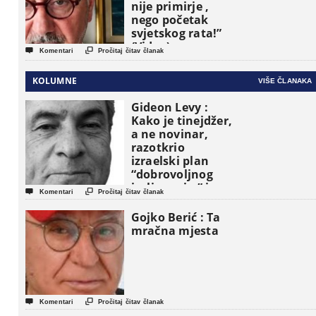
nije primirje ,
nego početak
svjetskog rata!”
(Video)


Komentari
Pročitaj čitav članak
KOLUMNE
VIŠE ČLANAKA
Gideon Levy :
Kako je tinejdžer,
a ne novinar,
razotkrio
izraelski plan
“dobrovoljnog
iseljavanja ” iz


Komentari
Pročitaj čitav članak
Gaze
Gojko Berić : Ta
mračna mjesta


Komentari
Pročitaj čitav članak