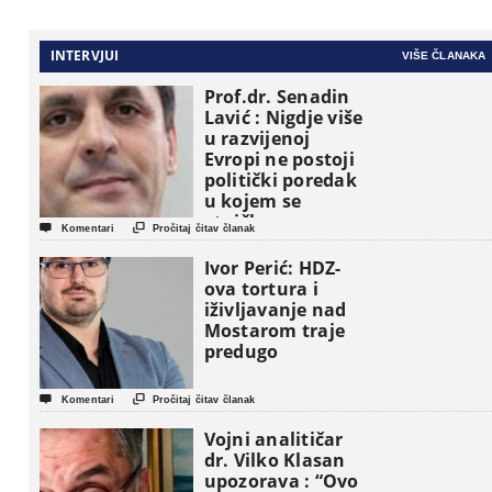
INTERVJUI
VIŠE ČLANAKA
Prof.dr. Senadin
Lavić : Nigdje više
u razvijenoj
Evropi ne postoji
politički poredak
u kojem se
etničke grupe


Komentari
Pročitaj čitav članak
pojavljuju kao
osnovne
Ivor Perić: HDZ-
političke jedinice
ova tortura i
iživljavanje nad
Mostarom traje
predugo


Komentari
Pročitaj čitav članak
Vojni analitičar
dr. Vilko Klasan
upozorava : “Ovo