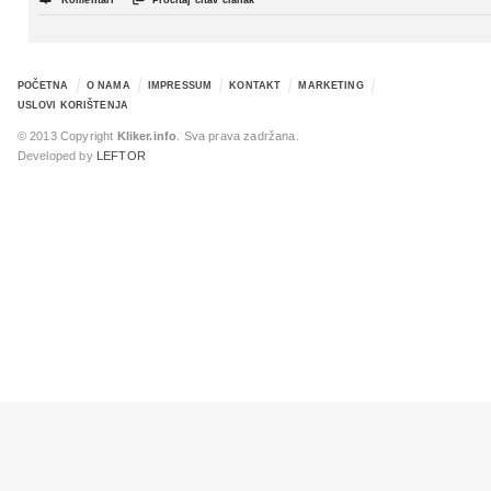
Komentari
Pročitaj čitav članak
POČETNA
O NAMA
IMPRESSUM
KONTAKT
MARKETING
USLOVI KORIŠTENJA
© 2013 Copyright
Kliker.info
. Sva prava zadržana.
Developed by
LEFTOR