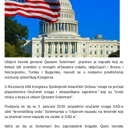
Ubijeni iranski general Qassem Soleimani planirao je napade koji su
trebali biti izvedeni u mnogim državama svijeta, uključujući i Bosnu i
Hercegovinu, Tursku i Bugarsku, navodi se u nedavno predloženoj
rezoluciji američkog Kongresa.
U Rezoluciji 466 Kongresa Sjedinjenih Američkih Država “odaje se počast
pripadnicima Oružanih snaga i obavještajne zajednice” koji su “izveli
misiju u kojoj je ubijen Qassem Soleimani”.
Podsjeća se da su 3. januara 2020. pripadnici oružanih snaga SAD-a
ubili “terorističkog vođu” Soleimanija u “ciljanom napadu na teroriste koji
su planirali nove napade na osobe iz SAD-a”.
Ističe se da je Soleimani bio zapovjednik brigade Quds iranske