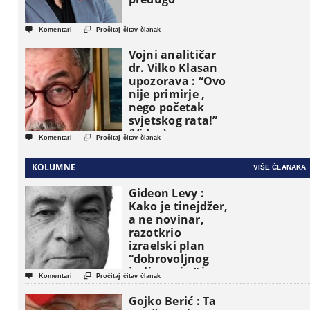


Komentari
Pročitaj čitav članak
Vojni analitičar
dr. Vilko Klasan
upozorava : “Ovo
nije primirje ,
nego početak
svjetskog rata!”
(Video)


Komentari
Pročitaj čitav članak
KOLUMNE
VIŠE ČLANAKA
Gideon Levy :
Kako je tinejdžer,
a ne novinar,
razotkrio
izraelski plan
“dobrovoljnog
iseljavanja ” iz


Komentari
Pročitaj čitav članak
Gaze
Gojko Berić : Ta