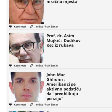
mračna mjesta


Komentari
Pročitaj čitav članak
Prof. dr. Asim
Mujkić : Dodikov
Kec iz rukava


Komentari
Pročitaj čitav članak
John Mac
Ghlionn :
Amerikanci se
aktivno podstiču
da “preoblikuju
penziju”


Komentari
Pročitaj čitav članak