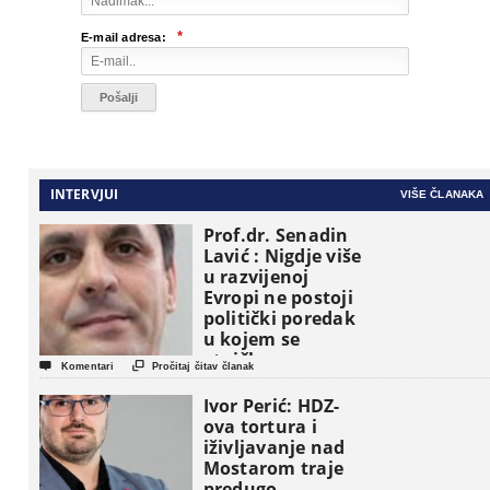
*
E-mail adresa:
INTERVJUI
VIŠE ČLANAKA
Prof.dr. Senadin
Lavić : Nigdje više
u razvijenoj
Evropi ne postoji
politički poredak
u kojem se
etničke grupe


Komentari
Pročitaj čitav članak
pojavljuju kao
osnovne
Ivor Perić: HDZ-
političke jedinice
ova tortura i
iživljavanje nad
Mostarom traje
predugo