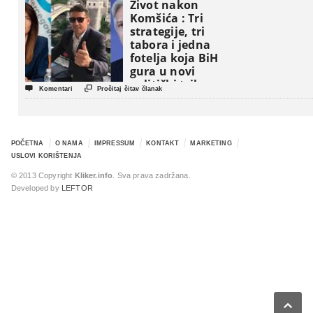
Život nakon
Komšića : Tri
strategije, tri
tabora i jedna
fotelja koja BiH
gura u novi
politički triler


Komentari
Pročitaj čitav članak
POČETNA
O NAMA
IMPRESSUM
KONTAKT
MARKETING
USLOVI KORIŠTENJA
© 2013 Copyright
Kliker.info
. Sva prava zadržana.
Developed by
LEFTOR
