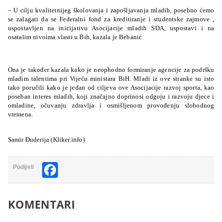
– U cilju kvalitetnijeg školovanja i zapošljavanja mladih, posebno ćemo
se zalagati da se Federalni fond za kreditiranje i studentske zajmove ,
uspostavljen na inicijativu Asocijacije mladih SDA, uspostavi i na
osatalim nivoima vlasti u Bih, kazala je Bebanić
Ona je također kazala kako je neophodno formiranje agencije za podršku
mladim talentima pri Vijeću ministara BiH. Mladi iz ove stranke su isto
tako poručili kako je jedan od ciljeva ove Asocijacije razvoj sporta, kao
poseban interes mladih, koji značajno doprinosi odgoju i razvoju djece i
omladine, očuvanju zdravlja i osmišljenom provođenju slobodnog
vremena.
Samir Đuderija (Kliker.info)
Facebook
Podijeli
KOMENTARI