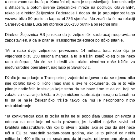
u cestovnom saobraćaju. Konačni cilj nam je uspostavljanje komunikacije
s Bihaćem, a potom širenje željezničke mreže na području čitave BiH”,
rekao je direktor Željeznica Federacije i dodao da je popunjenost talgo
vozova blizu 50 posto, a kapacitet 236 sjedišta, što znači da će na relaciji
Sarajevo-Banja Luka biti otprilike 100-150 putnika po jednoj liniji.
Direktor Željeznica RS je rekao da je željeznički saobraćaj neopravdano
zapostavljen, a da je pitanje Transportne zajednice političko pitanje.
“Mi u naše dvije željeznice prevezemo 14 miliona tona robe čija je
vrijednost blizu 150 miliona maraka, a to je tržišni kolač kojeg bi se neko
rado dočepao, što će se i desiti ako olako otvorimo naše tržište za
međunarodne operatere”, naglasio je Savanović.
Džafić je na pitanje o Transportnoj zajednici odgovorio da se njemu niko
nije obratio kako bi lično imao uvid u sve te dokumente, da je to više
pitanje nadležnih institucija koje treba da se bave time te da oni koji se
zalažu za otvaranje tržišta u željezničkom saobraćaju moraju računati na
to da je naše željezničko tržište takvo da mu je neophodno hitno
restrukturiranje.
“Ta konkurencija koja bi došla ništa ne bi poboljšala usluge prijevoza u
odnosu na one koje mi sada pružamo, jer kvalitet najviše zavisi od
kvaliteta infrastrukture. Oni koji bi otvorili tržište, ako se zna da BiH neće
ući u EU za narednih sedam-osam godina, ako je to prihod od nekih
milijardu i 400 miliona, mi smatramo da bi svako prijevremeno otvaranje