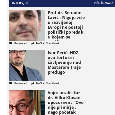
INTERVJUI
VIŠE ČLANAKA
Prof.dr. Senadin
Lavić : Nigdje više
u razvijenoj
Evropi ne postoji
politički poredak
u kojem se
etničke grupe


Komentari
Pročitaj čitav članak
pojavljuju kao
osnovne
Ivor Perić: HDZ-
političke jedinice
ova tortura i
iživljavanje nad
Mostarom traje
predugo


Komentari
Pročitaj čitav članak
Vojni analitičar
dr. Vilko Klasan
upozorava : “Ovo
nije primirje ,
nego početak