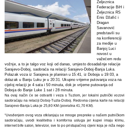
Željeznica
Federacije BiH i
Željeznica RS
Enis Džafić i
Dragan
Savanović
predstavili su
na konferenciji
za medije u
Banjoj Luci
novost u
važećem redu
vožnje, a to je talgo voz koji od danas, umjesto dosadašnje relacije
Sarajevo-Doboj, saobraća na relaciji Sarajevo-Doboj-Banja Luka.
Polazak voza iz Sarajeva je planiran u 15:41, iz Doboja u 19:03, a
dolazak u Banju Luku je u 20:31. Ukupno vrijeme putovanja voza na
cijeloj relaciji je 4 sata i 50 minuta, dok je vrijeme putovanja od
Doboja do Banje Luke 1 sat i 28 minuta.
Na ovaj način će se ostvariti i veza s Tuzlom, jer lokalni putnički vozovi
saobraćaju na relaciji Doboj-Tuzla-Doboj. Redovna cijena karte na relaciji
Sarajevo-Banja Luka je 25,80 KM (povratna 41,70 KM).
“Uvođenjem ovog voza otklanjaju se mnoge prepreke u našem putničkom
saobraćaju, uvodi kvalitetna i komforna usluga jer kupei imaju klimu,
internet bife salon, televizor, sve to po pristupačnoj cijeni koja je niža nego