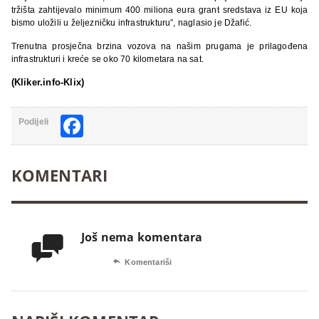
tržišta zahtijevalo minimum 400 miliona eura grant sredstava iz EU koja
bismo uložili u željezničku infrastrukturu”, naglasio je Džafić.
Trenutna prosječna brzina vozova na našim prugama je prilagođena
infrastrukturi i kreće se oko 70 kilometara na sat.
(Kliker.info-Klix)
Facebook
Podijeli
KOMENTARI
Još nema komentara


Komentariši