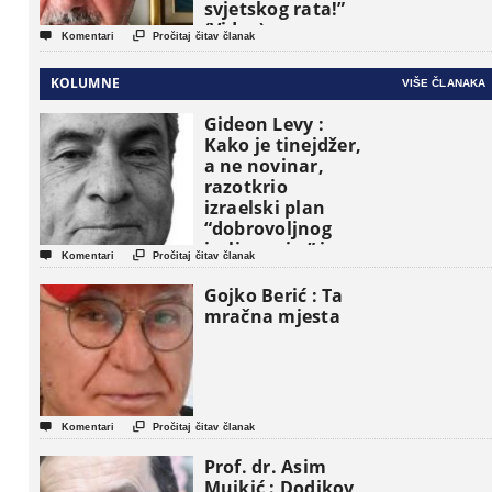
svjetskog rata!”
(Video)


Komentari
Pročitaj čitav članak
KOLUMNE
VIŠE ČLANAKA
Gideon Levy :
Kako je tinejdžer,
a ne novinar,
razotkrio
izraelski plan
“dobrovoljnog
iseljavanja ” iz


Komentari
Pročitaj čitav članak
Gaze
Gojko Berić : Ta
mračna mjesta


Komentari
Pročitaj čitav članak
Prof. dr. Asim
Mujkić : Dodikov