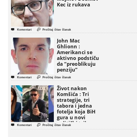
Kec iz rukava


Komentari
Pročitaj čitav članak
John Mac
Ghlionn :
Amerikanci se
aktivno podstiču
da “preoblikuju
penziju”


Komentari
Pročitaj čitav članak
Život nakon
Komšića : Tri
strategije, tri
tabora i jedna
fotelja koja BiH
gura u novi
politički triler


Komentari
Pročitaj čitav članak