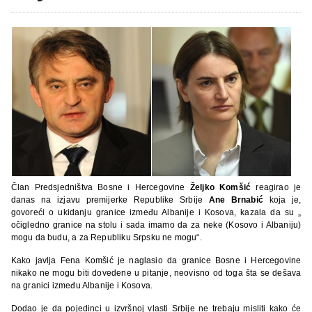
Član Predsjedništva Bosne i Hercegovine
Željko Komšić
reagirao je
danas na izjavu premijerke Republike Srbije
Ane Brnabić
koja je,
govoreći o ukidanju granice između Albanije i Kosova, kazala da su „
očigledno granice na stolu i sada imamo da za neke (Kosovo i Albaniju)
mogu da budu, a za Republiku Srpsku ne mogu“.
Kako javlja Fena Komšić je naglasio da granice Bosne i Hercegovine
nikako ne mogu biti dovedene u pitanje, neovisno od toga šta se dešava
na granici između Albanije i Kosova.
Dodao je da pojedinci u izvršnoj vlasti Srbije ne trebaju misliti kako će