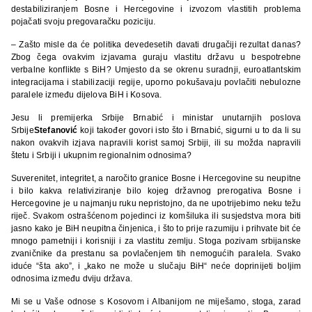
destabiliziranjem Bosne i Hercegovine i izvozom vlastitih problema
pojačati svoju pregovaračku poziciju.
– Zašto misle da će politika devedesetih davati drugačiji rezultat danas?
Zbog čega ovakvim izjavama guraju vlastitu državu u bespotrebne
verbalne konflikte s BiH? Umjesto da se okrenu suradnji, euroatlantskim
integracijama i stabilizaciji regije, uporno pokušavaju povlačiti nebulozne
paralele između dijelova BiH i Kosova.
Jesu li premijerka Srbije Brnabić i ministar unutarnjih poslova
Srbije
Stefanović
koji također govori isto što i Brnabić, sigurni u to da li su
nakon ovakvih izjava napravili korist samoj Srbiji, ili su možda napravili
štetu i Srbiji i ukupnim regionalnim odnosima?
Suverenitet, integritet, a naročito granice Bosne i Hercegovine su neupitne
i bilo kakva relativiziranje bilo kojeg državnog prerogativa Bosne i
Hercegovine je u najmanju ruku nepristojno, da ne upotrijebimo neku težu
riječ. Svakom ostrašćenom pojedinci iz komšiluka ili susjedstva mora biti
jasno kako je BiH neupitna činjenica, i što to prije razumiju i prihvate bit će
mnogo pametniji i korisniji i za vlastitu zemlju. Stoga pozivam srbijanske
zvaničnike da prestanu sa povlačenjem tih nemogućih paralela. Svako
iduće “šta ako”, i „kako ne može u slučaju BiH“ neće doprinijeti boljim
odnosima između dviju država.
Mi se u Vaše odnose s Kosovom i Albanijom ne miješamo, stoga, zarad