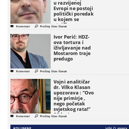
u razvijenoj
Evropi ne postoji
politički poredak
u kojem se
etničke grupe


Komentari
Pročitaj čitav članak
pojavljuju kao
osnovne
Ivor Perić: HDZ-
političke jedinice
ova tortura i
iživljavanje nad
Mostarom traje
predugo


Komentari
Pročitaj čitav članak
Vojni analitičar
dr. Vilko Klasan
upozorava : “Ovo
nije primirje ,
nego početak
svjetskog rata!”
(Video)


Komentari
Pročitaj čitav članak
KOLUMNE
VIŠE ČLANAKA