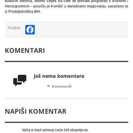
budućih odnosa, želimo vidjeti da ćete se prestati poigravati s Bosnom i
Hercegovinom – poručio je Komšić u današnjem reagovanju, saopćeno je
iz Predsjedništva BiH.
Facebook
Podijeli
KOMENTARI
Još nema komentara


Komentariši
NAPIŠI KOMENTAR
Vaša e-mail adresa neće biti objavljena.