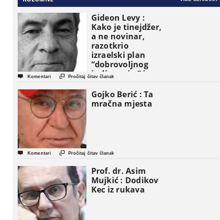
Gideon Levy :
Kako je tinejdžer,
a ne novinar,
razotkrio
izraelski plan
“dobrovoljnog
iseljavanja ” iz


Komentari
Pročitaj čitav članak
Gaze
Gojko Berić : Ta
mračna mjesta


Komentari
Pročitaj čitav članak
Prof. dr. Asim
Mujkić : Dodikov
Kec iz rukava