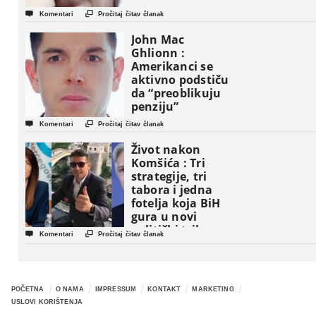


Komentari
Pročitaj čitav članak
John Mac
Ghlionn :
Amerikanci se
aktivno podstiču
da “preoblikuju
penziju”


Komentari
Pročitaj čitav članak
Život nakon
Komšića : Tri
strategije, tri
tabora i jedna
fotelja koja BiH
gura u novi
politički triler


Komentari
Pročitaj čitav članak
POČETNA
O NAMA
IMPRESSUM
KONTAKT
MARKETING
USLOVI KORIŠTENJA