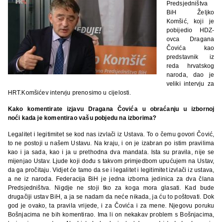
Predsjedništva
BiH Željko
Komšić, koji je
pobijedio HDZ-
ovca Dragana
Čovića kao
predstavnik iz
reda hrvatskog
naroda, dao je
veliki intervju za
HRT.Komšićev intervju prenosimo u cijelosti.
Kako komentirate izjavu Dragana Čovića u obraćanju u izbornoj
noći kada je komentirao vašu pobjedu na izborima?
Legalitet i legitimitet se kod nas izvlači iz Ustava. To o čemu govori Čović,
to ne postoji u našem Ustavu. Na kraju, i on je izabran po istim pravilima
kao i ja sada, kao i ja u prethodna dva mandata. Ista su pravila, nije se
mijenjao Ustav. Ljude koji dođu s takvom primjedbom upućujem na Ustav,
da ga pročitaju. Vidjet će tamo da se i legalitet i legitimitet izvlači iz ustava,
a ne iz naroda. Federacija BiH je jedna izborna jedinica za dva člana
Predsjedništva. Nigdje ne stoji tko za koga mora glasati. Kad bude
drugačiji ustav BiH, a ja se nadam da neće nikada, ja ću to poštovati. Dok
god je ovako, ta pravila vrijede, i za Čovića i za mene. Njegovu poruku
Bošnjacima ne bih komentirao. Ima li on nekakav problem s Bošnjacima,