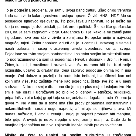
odlučili za ovu političku borbu.
To je pogrešna procjena. Ja sam u svoju kandidaturu ušao onog trenutka
kada sam vidio kako agresivno nastupa upravo Čović, HNS i HDZ, što su
posljedice njihovog djelovanja, što pokušavaju napraviti. To je nešto na
što ja ne mogu ljudski pristati, pa tek onda politički. Što se tiče građanske
BiH, da, ja sam zagovornik toga. Građanska BiH je, kako je mi zamišljamo
i gledamo, sve ono što vi živite u zemljama Europske unije u najvećoj
mogućoj mjeri. Želim napokon vidjeti da je u centru i ustavnog sistema i
naših zakona i našeg društvenog života pojedinac, centar svega.
Pojedinac sa svim svojem osobnostima i sa svim svojim karakteristikama.
To podrazumijeva da sam ja pojedinac i Hrvat, i Bošnjak, i Srbin, i Rom, i
Židov, katolik, i musliman i pravoslavac. Svi moramo biti isti. Kad bolje
razmislite, upravo ta građanska ideja zapravo pogoduje onima kojih ima
manje. Oni dolaze u poziciju da budu isto tretirani, isto štićeni kao oni
kojih ima više. Kad zaštitite mene kao pojedinca, štitite sve što je u meni
sadržano. Nitko ne smije dirati ono što je moje plus moje dostojanstvo. Ne
smije me dirati i ugrožavati po bilo kojoj osnovi – etničkoj, religijskoj,
pripadništvu bilo kojoj grupi koja se organizira na legalan način. O tome ja
govorim. Ne vidim da u tome ima išta protiv pripadnika konstitutivnih i
nekonstitutivnih naroda nego naprotiv, afirmiraju se njihova prava. Mi
danas, nažalost, živimo u zemlji u kojoj je najveći problem biti manjina,
bilo gdje. A uvijek je netko negdje u ovoj zemlji manjina. Dajte da te
manjine izjednačimo na nivou njihovih individualnih prava s većinom.
Mislite da ćete to uspjeti sa svojim sudruzima u tročlanom