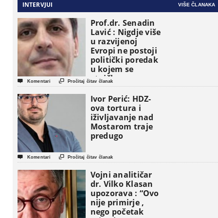
INTERVJUI
VIŠE ČLANAKA
Prof.dr. Senadin
Lavić : Nigdje više
u razvijenoj
Evropi ne postoji
politički poredak
u kojem se
etničke grupe


Komentari
Pročitaj čitav članak
pojavljuju kao
osnovne
Ivor Perić: HDZ-
političke jedinice
ova tortura i
iživljavanje nad
Mostarom traje
predugo


Komentari
Pročitaj čitav članak
Vojni analitičar
dr. Vilko Klasan
upozorava : “Ovo
nije primirje ,
nego početak