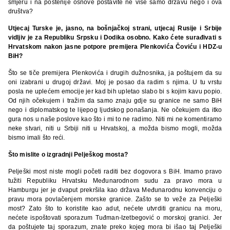
smjeru i na poštenije osnove postavite ne više samo državu nego i ova
društva?
Utjecaj Turske je, jasno, na bošnjačkoj strani, utjecaj Rusije i Srbije
vidljiv je za Republiku Srpsku i Dodika osobno. Kako ćete surađivati s
Hrvatskom nakon jasne potpore premijera Plenkovića Čoviću i HDZ-u
BiH?
Što se tiče premijera Plenkovića i drugih dužnosnika, ja poštujem da su
oni izabrani u drugoj državi. Moj je posao da radim s njima. U tu vrstu
posla ne uplećem emocije jer kad bih upletao slabo bi s kojim kavu popio.
Od njih očekujem i tražim da samo znaju gdje su granice ne samo BiH
nego i diplomatskog te lijepog ljudskog ponašanja. Ne očekujem da itko
gura nos u naše poslove kao što i mi to ne radimo. Niti mi ne komentiramo
neke stvari, niti u Srbiji niti u Hrvatskoj, a možda bismo mogli, možda
bismo imali što reći.
Što mislite o izgradnji Pelješkog mosta?
Pelješki most niste mogli početi raditi bez dogovora s BiH. Imamo pravo
tužiti Republiku Hrvatsku Međunarodnom sudu za pravo mora u
Hamburgu jer je dvaput prekršila kao država Međunarodnu konvenciju o
pravu mora povlačenjem morske granice. Zašto se to veže za Pelješki
most? Zato što to koristite kao adut, nećete utvrditi granicu na moru,
nećete ispoštovati sporazum Tuđman-Izetbegović o morskoj granici. Jer
da poštujete taj sporazum, znate preko kojeg mora bi išao taj Pelješki