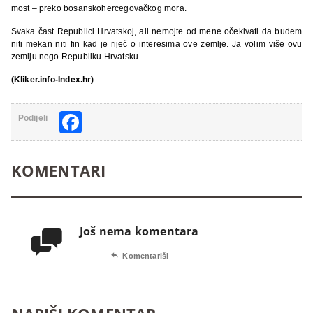
most – preko bosanskohercegovačkog mora.
Svaka čast Republici Hrvatskoj, ali nemojte od mene očekivati da budem
niti mekan niti fin kad je riječ o interesima ove zemlje. Ja volim više ovu
zemlju nego Republiku Hrvatsku.
(Kliker.info-Index.hr)
Facebook
Podijeli
KOMENTARI
Još nema komentara


Komentariši