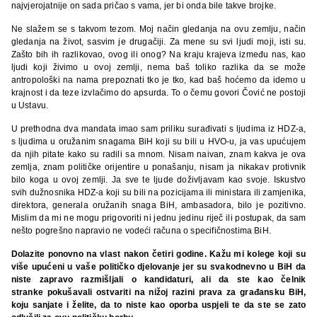
najvjerojatnije on sada pričao s vama, jer bi onda bile takve brojke.
Ne slažem se s takvom tezom. Moj način gledanja na ovu zemlju, način
gledanja na život, sasvim je drugačiji. Za mene su svi ljudi moji, isti su.
Zašto bih ih razlikovao, ovog ili onog? Na kraju krajeva između nas, kao
ljudi koji živimo u ovoj zemlji, nema baš toliko razlika da se može
antropološki na nama prepoznati tko je tko, kad baš hoćemo da idemo u
krajnost i da teze izvlačimo do apsurda. To o čemu govori Čović ne postoji
u Ustavu.
U prethodna dva mandata imao sam priliku surađivati s ljudima iz HDZ-a,
s ljudima u oružanim snagama BiH koji su bili u HVO-u, ja vas upućujem
da njih pitate kako su radili sa mnom. Nisam naivan, znam kakva je ova
zemlja, znam političke orijentire u ponašanju, nisam ja nikakav protivnik
bilo koga u ovoj zemlji. Ja sve te ljude doživljavam kao svoje. Iskustvo
svih dužnosnika HDZ-a koji su bili na pozicijama ili ministara ili zamjenika,
direktora, generala oružanih snaga BiH, ambasadora, bilo je pozitivno.
Mislim da mi ne mogu prigovoriti ni jednu jedinu riječ ili postupak, da sam
nešto pogrešno napravio ne vodeći računa o specifičnostima BiH.
Dolazite ponovno na vlast nakon četiri godine. Kažu mi kolege koji su
više upućeni u vaše političko djelovanje jer su svakodnevno u BiH da
niste zapravo razmišljali o kandidaturi, ali da ste kao čelnik
stranke pokušavali ostvariti na nižoj razini prava za građansku BiH,
koju sanjate i želite, da to niste kao oporba uspjeli te da ste se zato