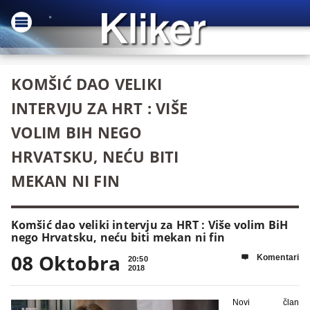
KOMŠIĆ DAO VELIKI
INTERVJU ZA HRT : VIŠE
VOLIM BIH NEGO
HRVATSKU, NEĆU BITI
MEKAN NI FIN
Komšić dao veliki intervju za HRT : Više volim BiH
nego Hrvatsku, neću biti mekan ni fin
08 Oktobra
Komentari

20:50
2018
Novi član