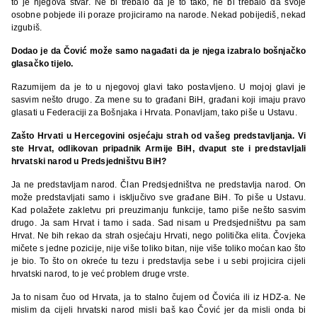
to je njegova stvar. Ne bi trebalo da je to tako, ne bi trebalo da svoje
osobne pobjede ili poraze projiciramo na narode. Nekad pobijediš, nekad
izgubiš.
Dodao je da Čović može samo nagađati da je njega izabralo bošnjačko
glasačko tijelo.
Razumijem da je to u njegovoj glavi tako postavljeno. U mojoj glavi je
sasvim nešto drugo. Za mene su to građani BiH, građani koji imaju pravo
glasati u Federaciji za Bošnjaka i Hrvata. Ponavljam, tako piše u Ustavu.
Zašto Hrvati u Hercegovini osjećaju strah od vašeg predstavljanja. Vi
ste Hrvat, odlikovan pripadnik Armije BiH, dvaput ste i predstavljali
hrvatski narod u Predsjedništvu BiH?
Ja ne predstavljam narod. Član Predsjedništva ne predstavlja narod. On
može predstavljati samo i isključivo sve građane BiH. To piše u Ustavu.
Kad polažete zakletvu pri preuzimanju funkcije, tamo piše nešto sasvim
drugo. Ja sam Hrvat i tamo i sada. Sad nisam u Predsjedništvu pa sam
Hrvat. Ne bih rekao da strah osjećaju Hrvati, nego politička elita. Čovjeka
mičete s jedne pozicije, nije više toliko bitan, nije više toliko moćan kao što
je bio. To što on okreće tu tezu i predstavlja sebe i u sebi projicira cijeli
hrvatski narod, to je već problem druge vrste.
Ja to nisam čuo od Hrvata, ja to stalno čujem od Čovića ili iz HDZ-a. Ne
mislim da cijeli hrvatski narod misli baš kao Čović jer da misli onda bi