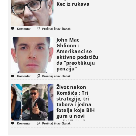
Kec iz rukava


Komentari
Pročitaj čitav članak
John Mac
Ghlionn :
Amerikanci se
aktivno podstiču
da “preoblikuju
penziju”


Komentari
Pročitaj čitav članak
Život nakon
Komšića : Tri
strategije, tri
tabora i jedna
fotelja koja BiH
gura u novi
politički triler


Komentari
Pročitaj čitav članak