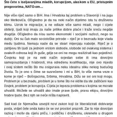
Što ćete s iseljavanjima mladih, korupcijom, ulaskom u EU, pristupnim
pregovorima, NATO-om…
Nije više riječ samo o BiH. Ima i Hrvatska taj problem u Slavoniji i na jugu
oko Metkovića. Očigledno je da na neki način dijelimo istu tu društvenu
klimu. Uzrok te migracije, a ne odlaze više samo mladi, nego i cijele
obitelji, ljudi koji imaju za naše prilike dobre plaće i traže sreću negdje
drugdje. Očigledno da nisu samo ekonomski i socijalni razlozi, nego su
dublji. Oni su čak malo sociološke prirode – riječ je o beznađu koje vlada
među ljudima. Nemaju nade da se stvari mijenjaju nabolje. Riječ je o
zahtjevu tih ljudi za jednom vrstom slobode, slobode od ovakvog sistema i
ovakvih odnosa koji ih guše, gdje se oni ne mogu realizirati kao pojedinci.
Čovjeku koji je na neki način svjestan sebe ili ima dovoljno
samopouzdanja i hrabrosti, ima određenu kvalifikaciju, nije ovo mjesto
i ovaj sistem nešto što mu osigurava neku idealnu sliku nekog budućeg
života. To je ono s čime se susrećemo i mi u BiH, to više nema veze o
kome je riječ – Bošnjacima, Srbima, Hrvatima. Dižu se svi oni koji mogu.
Problem je u beznađu, problem je u tome što ne vidite da ste zaštićeni kao
čovjek, problem je korupcija. Cijela je lepeza problema s kojima se morate
uhvatiti. Možete se uhvatiti ako imate prave ljude, pravu ekipu, dovoljno
hrabre ljude. Bez njih se neće ništa napraviti.
Sad kad će Njemačka usvojiti novi zakon koji će liberalizirati dobivanje
posla, vidjet ćete onda kako će se ovi prostori prazniti. Zar to nije dovoljan
razlog i motiv da cijelu priču, i političku i društvenu, okrenete u drugom