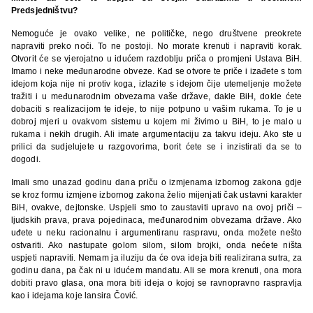
Predsjedništvu?
Nemoguće je ovako velike, ne političke, nego društvene preokrete
napraviti preko noći. To ne postoji. No morate krenuti i napraviti korak.
Otvorit će se vjerojatno u idućem razdoblju priča o promjeni Ustava BiH.
Imamo i neke međunarodne obveze. Kad se otvore te priče i izađete s tom
idejom koja nije ni protiv koga, izlazite s idejom čije utemeljenje možete
tražiti i u međunarodnim obvezama vaše države, dakle BiH, dokle ćete
dobaciti s realizacijom te ideje, to nije potpuno u vašim rukama. To je u
dobroj mjeri u ovakvom sistemu u kojem mi živimo u BiH, to je malo u
rukama i nekih drugih. Ali imate argumentaciju za takvu ideju. Ako ste u
prilici da sudjelujete u razgovorima, borit ćete se i inzistirati da se to
dogodi.
Imali smo unazad godinu dana priču o izmjenama izbornog zakona gdje
se kroz formu izmjene izbornog zakona želio mijenjati čak ustavni karakter
BiH, ovakve, dejtonske. Uspjeli smo to zaustaviti upravo na ovoj priči –
ljudskih prava, prava pojedinaca, međunarodnim obvezama države. Ako
uđete u neku racionalnu i argumentiranu raspravu, onda možete nešto
ostvariti. Ako nastupate golom silom, silom brojki, onda nećete ništa
uspjeti napraviti. Nemam ja iluziju da će ova ideja biti realizirana sutra, za
godinu dana, pa čak ni u idućem mandatu. Ali se mora krenuti, ona mora
dobiti pravo glasa, ona mora biti ideja o kojoj se ravnopravno raspravlja
kao i idejama koje lansira Čović.