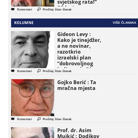
svjetskog rata!”
(Video)


Komentari
Pročitaj čitav članak
KOLUMNE
VIŠE ČLANAKA
Gideon Levy :
Kako je tinejdžer,
a ne novinar,
razotkrio
izraelski plan
“dobrovoljnog
iseljavanja ” iz


Komentari
Pročitaj čitav članak
Gaze
Gojko Berić : Ta
mračna mjesta


Komentari
Pročitaj čitav članak
Prof. dr. Asim
Mujkić : Dodikov