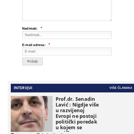
*
Nadimak:
*
E-mail adresa:
INTERVJUI
VIŠE ČLANAKA
Prof.dr. Senadin
Lavić : Nigdje više
u razvijenoj
Evropi ne postoji
politički poredak
u kojem se
etničke grupe