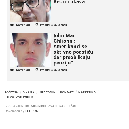
Kec iz rukava


Komentari
Pročitaj čitav članak
John Mac
Ghlionn :
Amerikanci se
aktivno podstiču
da “preoblikuju
penziju”


Komentari
Pročitaj čitav članak
POČETNA
O NAMA
IMPRESSUM
KONTAKT
MARKETING
USLOVI KORIŠTENJA
© 2013 Copyright
Kliker.info
. Sva prava zadržana.
Developed by
LEFTOR