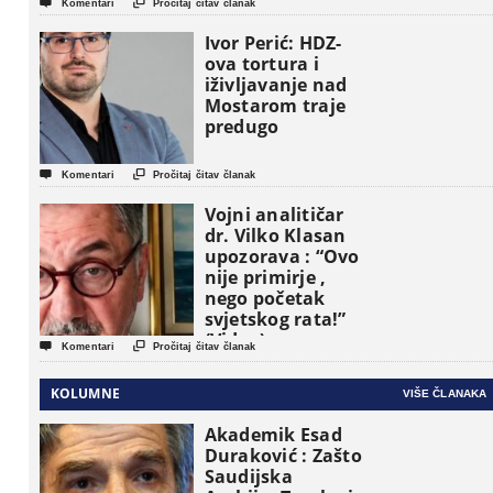


Komentari
Pročitaj čitav članak
pojavljuju kao
osnovne
Ivor Perić: HDZ-
političke jedinice
ova tortura i
iživljavanje nad
Mostarom traje
predugo


Komentari
Pročitaj čitav članak
Vojni analitičar
dr. Vilko Klasan
upozorava : “Ovo
nije primirje ,
nego početak
svjetskog rata!”
(Video)


Komentari
Pročitaj čitav članak
KOLUMNE
VIŠE ČLANAKA
Akademik Esad
Duraković : Zašto
Saudijska