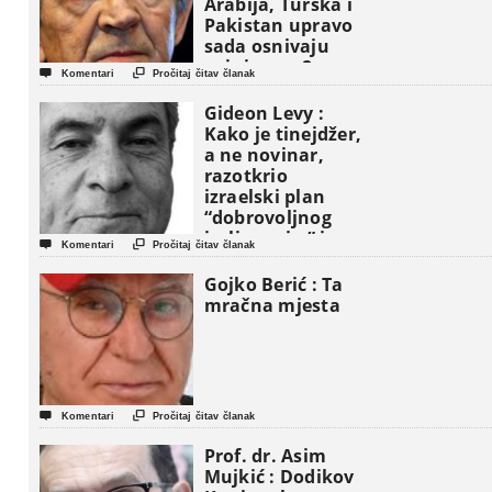
Arabija, Turska i
Pakistan upravo
sada osnivaju
vojni savez?


Komentari
Pročitaj čitav članak
Gideon Levy :
Kako je tinejdžer,
a ne novinar,
razotkrio
izraelski plan
“dobrovoljnog
iseljavanja ” iz


Komentari
Pročitaj čitav članak
Gaze
Gojko Berić : Ta
mračna mjesta


Komentari
Pročitaj čitav članak
Prof. dr. Asim
Mujkić : Dodikov