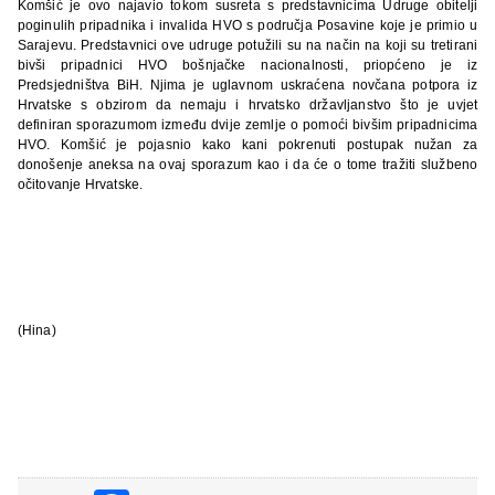
Kom
š
i
ć
je
ovo
najavio
tokom
susreta
s
predstavnicima
Udruge
obitelji
poginulih
pripadnika
i
invalida
HVO
s
podru
č
ja
Posavine
koje
je
primio
u
Sarajevu
.
Predstavnici
ove
udruge
potu
ž
ili
su
na
na
č
in
na
koji
su
tretirani
biv
š
i
pripadnici
HVO
bo
š
nja
č
ke
nacionalnosti
,
priop
ć
eno
je
iz
Predsjedni
š
tva
BiH
.
Njima
je
uglavnom
uskra
ć
ena
nov
č
ana
potpora
iz
Hrvatske
s
obzirom
da
nemaju
i
hrvatsko
dr
ž
avljanstvo
š
to
je
uvjet
definiran
sporazumom
izme
đ
u
dvije
zemlje
o
pomo
ć
i
biv
š
im
pripadnicima
HVO
.
Kom
š
i
ć
je
pojasnio
kako
kani
pokrenuti
postupak
nu
ž
an
za
dono
š
enje
aneksa
na
ovaj
sporazum
kao
i
da
ć
e
o
tome
tra
ž
iti
slu
ž
beno
o
č
itovanje
Hrvatske
.
(Hina)