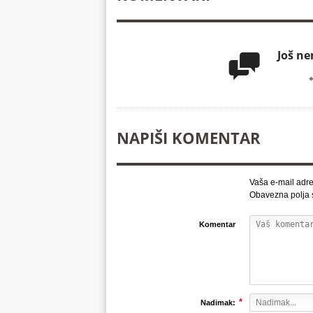
Još n

NAPIŠI KOMENTAR
Vaša e-mail adre
Obavezna polja
Komentar
*
Nadimak: