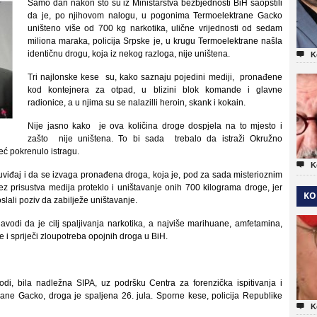
Samo dan nakon što su iz Ministarstva bezbjednosti BiH saopštili
da je, po njihovom nalogu, u pogonima Termoelektrane Gacko
uništeno više od 700 kg narkotika, ulične vrijednosti od sedam
miliona maraka, policija Srpske je, u krugu Termoelektrane našla
identičnu drogu, koja iz nekog razloga, nije uništena.

K
Tri najlonske kese su, kako saznaju pojedini mediji, pronađene
kod kontejnera za otpad, u blizini blok komande i glavne
radionice, a u njima su se nalazilli heroin, skank i kokain.
Nije jasno kako je ova količina droge dospjela na to mjesto i
zašto nije uništena. To bi sada trebalo da istraži Okružno
već pokrenulo istragu.

K
 uviđaj i da se izvaga pronađena droga, koja je, pod za sada misterioznim
bez prisustva medija proteklo i uništavanje onih 700 kilograma droge, jer
KO
slali poziv da zabilježe uništavanje.
odi da je cilj spaljivanja narkotika, a najviše marihuane, amfetamina,
je i spriječi zloupotreba opojnih droga u BiH.
di, bila nadležna SIPA, uz podršku Centra za forenzička ispitivanja i
ne Gacko, droga je spaljena 26. jula. Sporne kese, policija Republike

K