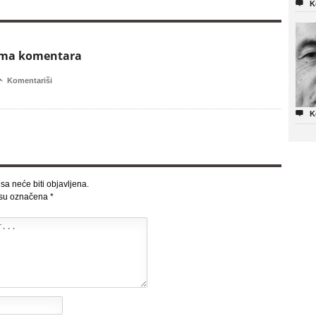

K
ema komentara

Komentariši

K
sa neće biti objavljena.
 su označena
*