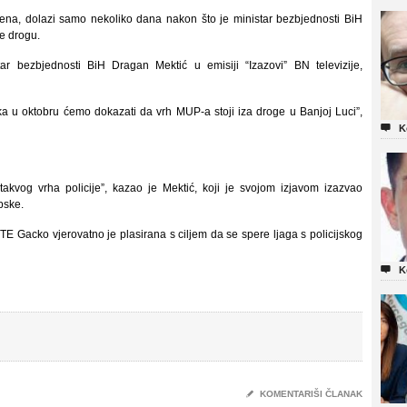
štena, dolazi samo nekoliko dana nakon što je ministar bezbjednosti BiH
je drogu.
r bezbjednosti BiH Dragan Mektić u emisiji “Izazovi” BN televizije,
a u oktobru ćemo dokazati da vrh MUP-a stoji iza droge u Banjoj Luci”,

K
takvog vrha policije”, kazao je Mektić, koji je svojom izjavom izazvao
pske.
 Gacko vjerovatno je plasirana s ciljem da se spere ljaga s policijskog

K
✎
KOMENTARIŠI ČLANAK