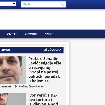
Translate
SCI/TECH
SHOWTIME
SPORT
TERVJUI
VIŠE ČLANAKA
Prof.dr. Senadin
Lavić : Nigdje više
u razvijenoj
Evropi ne postoji
politički poredak
u kojem se
etničke grupe

omentari
Pročitaj čitav članak
pojavljuju kao
osnovne političke
Ivor Perić: HDZ-
jedinice
ova tortura i
iživljavanje nad