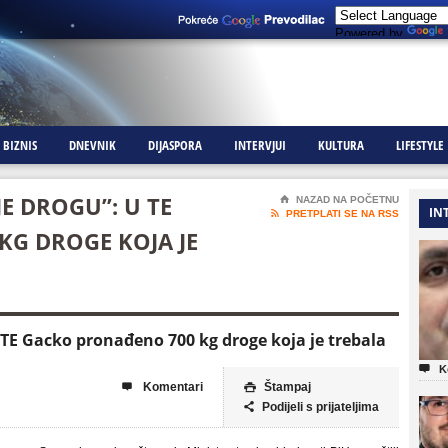
Powered by
BIZNIS
DNEVNIK
DIJASPORA
INTERVJUI
KULTURA
LIFESTYLE
JE DROGU”: U TE
⌂
NAZAD NA POČETNU
IN

PRETPLATI SE NA RSS
G DROGE KOJA JE
 TE Gacko pronađeno 700 kg droge koja je trebala

K
Komentari
Štampaj


Podijeli s prijateljima
