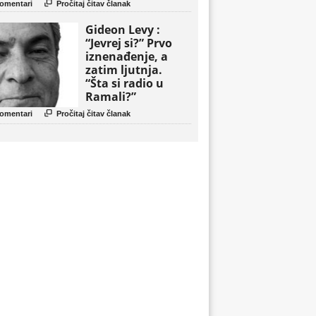
politički triler

omentari
Pročitaj čitav članak
Gideon Levy :
“Jevrej si?” Prvo
iznenađenje, a
zatim ljutnja.
“Šta si radio u
Ramali?”

omentari
Pročitaj čitav članak