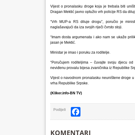
Vijest o pronalasku droge koja je trebala biti uni
Dragan Mektić javno optužio vrh policije RS da dilu
“Vrh MUP-a RS diluje drogu”, poručio je minista
naglašavajući da iza svojih riječi čvrsto stoji.
“Imam dosta argumenata i ako nam se ukaže prilik
jasan je Mektić.
Ministar je imao i poruku za roditelje.
“Poručujem roditeljima – čuvajte svoju djecu od 
neviđenu provalu bijesa zvaničnika iz Republike Sr
Vijest o navodnom pronalasku neuništene droge u TE
vrha Republike Srpske.
(Kliker.info-BN TV)
Facebook
Podijeli
KOMENTARI