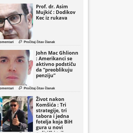
Prof. dr. Asim
Mujkić : Dodikov
Kec iz rukava

omentari
Pročitaj čitav članak
John Mac Ghlionn
: Amerikanci se
aktivno podstiču
da “preoblikuju
penziju”

omentari
Pročitaj čitav članak
Život nakon
Komšića : Tri
strategije, tri
tabora i jedna
fotelja koja BiH
gura u novi