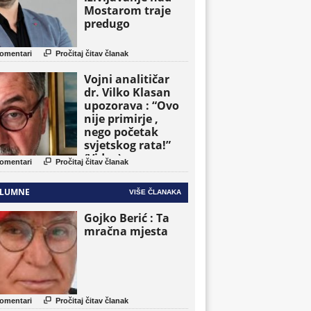
Mostarom traje
predugo

omentari
Pročitaj čitav članak
Vojni analitičar
dr. Vilko Klasan
upozorava : “Ovo
nije primirje ,
nego početak
svjetskog rata!”
(Video)

omentari
Pročitaj čitav članak
LUMNE
VIŠE ČLANAKA
Gojko Berić : Ta
mračna mjesta

omentari
Pročitaj čitav članak