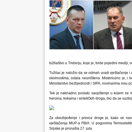
tužilaštvo u Trebinju, koje je, tvrde pojedini mediji, 
Tužilac je naložio da se odmah uradi vještačenje i
okolnostima, ostala neuništena. Misteriozno je, i 
Ministarstvo bezbjednosti i SIPA, novinarima nisu po
Tek je naknadno poslato saopštenje u kojem se nav
heroina, kokaina i sintetičkih droga, bio da se suzbi
Za obezbjeđenje i prevoz droge je, kako se navo
vještačenja MUP-a FBiH. U pogonima Termoelektra
Srpske je pronašla 27. jula.