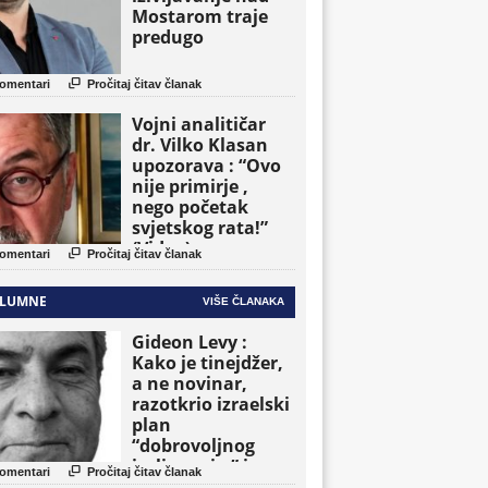
Mostarom traje
predugo

omentari
Pročitaj čitav članak
Vojni analitičar
dr. Vilko Klasan
upozorava : “Ovo
nije primirje ,
nego početak
svjetskog rata!”
(Video)

omentari
Pročitaj čitav članak
LUMNE
VIŠE ČLANAKA
Gideon Levy :
Kako je tinejdžer,
a ne novinar,
razotkrio izraelski
plan
“dobrovoljnog
iseljavanja ” iz

omentari
Pročitaj čitav članak
Gaze