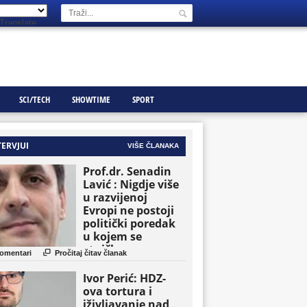
Translate
SCI/TECH
SHOWTIME
SPORT
TERVJUI
VIŠE ČLANAKA
Prof.dr. Senadin
Lavić : Nigdje više
u razvijenoj
Evropi ne postoji
politički poredak
u kojem se
etničke grupe

omentari
Pročitaj čitav članak
pojavljuju kao
osnovne političke
Ivor Perić: HDZ-
jedinice
ova tortura i
iživljavanje nad