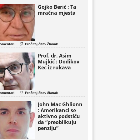
Gojko Berić : Ta
mračna mjesta

omentari
Pročitaj čitav članak
Prof. dr. Asim
Mujkić : Dodikov
Kec iz rukava

omentari
Pročitaj čitav članak
John Mac Ghlionn
: Amerikanci se
aktivno podstiču
da “preoblikuju
penziju”