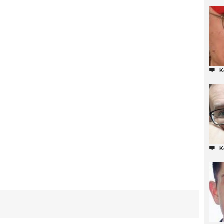

K

K