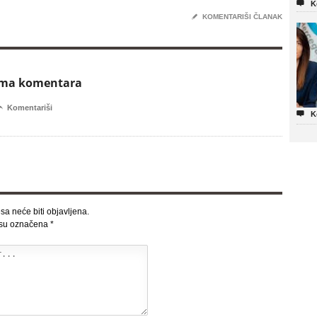

K
✎
KOMENTARIŠI ČLANAK
ema komentara

Komentariši

K
sa neće biti objavljena.
 su označena
*