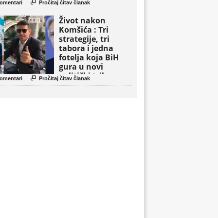

omentari
Pročitaj čitav članak
Život nakon
Komšića : Tri
strategije, tri
tabora i jedna
fotelja koja BiH
gura u novi
politički triler

omentari
Pročitaj čitav članak