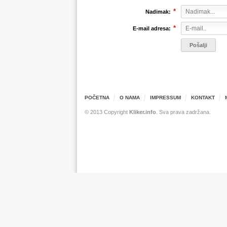
*
Nadimak:
*
E-mail adresa:
POČETNA
O NAMA
IMPRESSUM
KONTAKT
© 2013 Copyright
Kliker.info
. Sva prava zadržana.