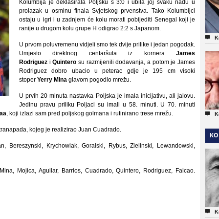
Kolumbija je deklasirala Poljsku s 3:0 i ubila joj svaku nadu u
prolazak u osminu finala Svjetskog prvenstva. Tako Kolumbijci
ostaju u igri i u zadnjem će kolu morati pobijediti Senegal koji je
ranije u drugom kolu grupe H odigrao 2:2 s Japanom.

K
U prvom poluvremenu vidjeli smo tek dvije prilike i jedan pogodak.
Umjesto direktnog centaršuta iz kornera
James
Rodriguez
i
Quintero
su razmijenili dodavanja, a potom je James
Rodriguez dobro ubacio u peterac gdje je 195 cm visoki
stoper
Yerry Mina
glavom pogodio mrežu.
U prvih 20 minuta nastavka Poljska je imala inicijativu, ali jalovu.
Jedinu pravu priliku Poljaci su imali u 58. minuti. U 70. minuti
caa
, koji izlazi sam pred poljskog golmana i rutinirano trese mrežu.

K
ntranapada, kojeg je realizirao Juan Cuadrado.
KO
, Bereszynski, Krychowiak, Goralski, Rybus, Zielinski, Lewandowski,
ina, Mojica, Aguilar, Barrios, Cuadrado, Quintero, Rodriguez, Falcao.

K