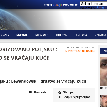
Powered by
BIZNIS
DNEVNIK
DIJASPORA
INTERVJUI
KULTURA
LIFESTYLE
ORIZOVANU POLJSKU :
⌂
NAZAD NA POČETNU
IN

PRETPLATI SE NA RSS
 SE VRAĆAJU KUĆI!
jsku : Lewandowski i društvo se vraćaju kući!

K
Komentari
Štampaj


Podijeli s prijateljima
