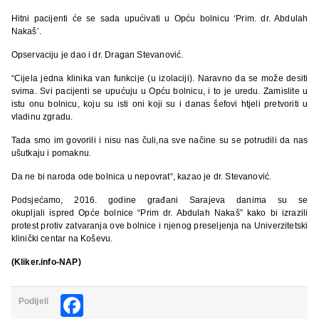
Hitni pacijenti će se sada upućivati u Opću bolnicu ‘Prim. dr. Abdulah
Nakaš’.
Opservaciju je dao i dr. Dragan Stevanović.
“Cijela jedna klinika van funkcije (u izolaciji). Naravno da se može desiti
svima. Svi pacijenti se upućuju u Opću bolnicu, i to je uredu. Zamislite u
istu onu bolnicu, koju su isti oni koji su i danas šefovi htjeli pretvoriti u
vladinu zgradu.
Tada smo im govorili i nisu nas čuli,na sve načine su se potrudili da nas
ušutkaju i pomaknu.
Da ne bi naroda ode bolnica u nepovrat“, kazao je dr. Stevanović.
Podsjećamo, 2016. godine građani Sarajeva danima su se
okupljali ispred Opće bolnice “Prim dr. Abdulah Nakaš” kako bi izrazili
protest protiv zatvaranja ove bolnice i njenog preseljenja na Univerzitetski
klinički centar na Koševu.
(Kliker.info-NAP)
Facebook
Podijeli