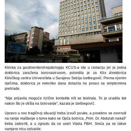
Klinika za gastroenterohepatologiju KCUS-a ide u izolaciju jer je jedna
doktorica zaražena koronavirusom, potvrdila je za Klix direktorica
Kliničkog centra Univerziteta u Sarajevu Sebija Izetbegović. Prema njenim
riječima, doktorica je nekoliko dana dolazila na posao sa simptomima
prehlade.
“Nije prijavila moguće rizične kontakte niti se testirala. To je uradila tek
nakon što je otišla na bolovanje”, kazala je Izetbegović.
Upravo u ovo tragičnoj situaciji treba izvuči pouke, a posebno se osvrnuti
na ranije maštanje o tome kako se Opća bolnica „Prim. Dr. Abdulah nakaš“
treba zatvoriti, a u zgradu da se useli Vlada FBiH. Sreća pa se takve
namjere nisu ostvarile.