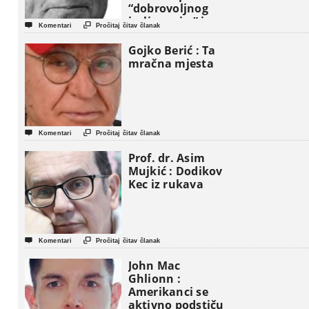
“dobrovoljnog
iseljavanja ” iz


Komentari
Pročitaj čitav članak
Gaze
Gojko Berić : Ta
mračna mjesta


Komentari
Pročitaj čitav članak
Prof. dr. Asim
Mujkić : Dodikov
Kec iz rukava


Komentari
Pročitaj čitav članak
John Mac
Ghlionn :
Amerikanci se
aktivno podstiču