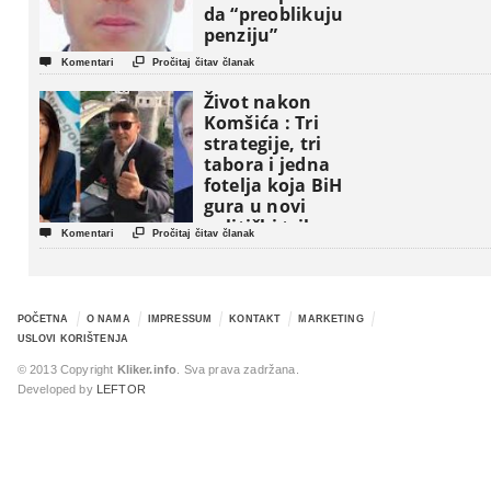
da “preoblikuju
penziju”


Komentari
Pročitaj čitav članak
Život nakon
Komšića : Tri
strategije, tri
tabora i jedna
fotelja koja BiH
gura u novi
politički triler


Komentari
Pročitaj čitav članak
POČETNA
O NAMA
IMPRESSUM
KONTAKT
MARKETING
USLOVI KORIŠTENJA
© 2013 Copyright
Kliker.info
. Sva prava zadržana.
Developed by
LEFTOR