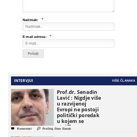
*
Nadimak:
*
E-mail adresa:
INTERVJUI
VIŠE ČLANAKA
Prof.dr. Senadin
Lavić : Nigdje više
u razvijenoj
Evropi ne postoji
politički poredak
u kojem se
etničke grupe


Komentari
Pročitaj čitav članak
pojavljuju kao