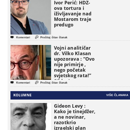
osnovne
Ivor Perić: HDZ-
političke jedinice
ova tortura i
iživljavanje nad
Mostarom traje
predugo


Komentari
Pročitaj čitav članak
Vojni analitičar
dr. Vilko Klasan
upozorava : “Ovo
nije primirje ,
nego početak
svjetskog rata!”
(Video)


Komentari
Pročitaj čitav članak
KOLUMNE
VIŠE ČLANAKA
Gideon Levy :
Kako je tinejdžer,
a ne novinar,
razotkrio
izraelski plan