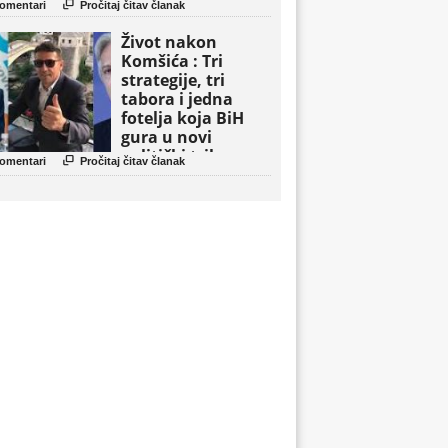

omentari
Pročitaj čitav članak
Život nakon
Komšića : Tri
strategije, tri
tabora i jedna
fotelja koja BiH
gura u novi
politički triler

omentari
Pročitaj čitav članak