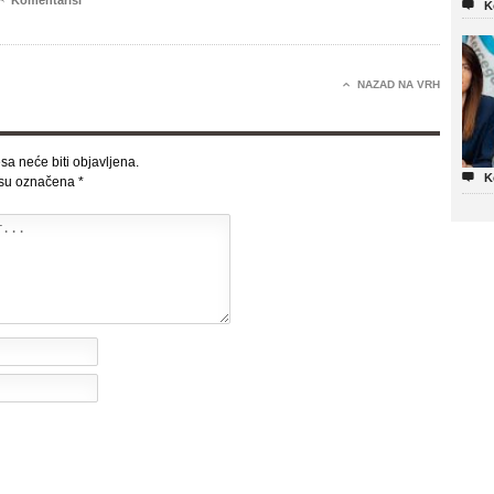
Komentariši

K

NAZAD NA VRH
sa neće biti objavljena.

K
 su označena
*