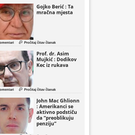
Gojko Berić : Ta
mračna mjesta

omentari
Pročitaj čitav članak
Prof. dr. Asim
Mujkić : Dodikov
Kec iz rukava

omentari
Pročitaj čitav članak
John Mac Ghlionn
: Amerikanci se
aktivno podstiču
da “preoblikuju
penziju”