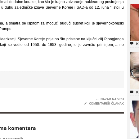
imati dodatne korake, kao što je trajno zatvaranje nuklearnog postrojenja
duhu zajedničke izjave Sjeverne Koreje i SAD-a od 12. juna “, stoji u
a, a smatra se ispitom za mogući budući susret koji je sjevernokorejski
Trumpu.
rizaciji Sjeverne Koreje prije no što pristane na ključni cilj Pjongjanga

K
koji se vodio od 1950. do 1953. godine, te je završio primirjem, a ne

K

NAZAD NA VRH
✎
KOMENTARIŠI ČLANAK
ema komentara
