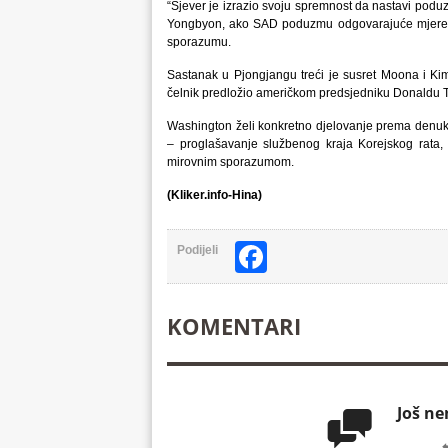
“Sjever je izrazio svoju spremnost da nastavi poduz
Yongbyon, ako SAD poduzmu odgovarajuće mjere u 
sporazumu.
Sastanak u Pjongjangu treći je susret Moona i Kim
čelnik predložio američkom predsjedniku Donaldu 
Washington želi konkretno djelovanje prema denuklea
– proglašavanje službenog kraja Korejskog rata, 
mirovnim sporazumom.
(Kliker.info-Hina)
Facebook
Podijeli
KOMENTARI
Još n
