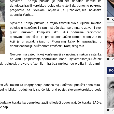
Sjeverna Koreja pristala je poduzeti dodatne korake ka
denuklearizaciji korejskog poluotoka u želji da ponovno pokrene
pregovore sa SAD-om, objavila je južnokorejska novinska
agencija Yonhap.

K
Sjeverna Koreja pristala je trajno zatvoriti svoje ključne raketne
objekte u nazočnosti stranih stručnjaka i spremna je zatvoriti svoj
glavni nuklearni kompleks ako SAD poduzme recipročno
djelovanje, saopštio je predsjednik Južne Koreje Moon Jae-in,
koji je u utorak stigao u Pjongjang kako bi raspravljao o
denuklearizaciji i službenom završetku Korejskog rata.
Govoreći na zajedničkoj konferenciji za novinare nakon sastanka
na vrhu i potpisivanja sporazuma Moon i sjevernokorejski čelnik

K
jski poluotok pretvore u “zemlju mira bez nuklearnog oružja i nuklearnih
KO
iti višu razinu za unaprjeđenje odnosa dviju država i približiti doba mira i
eul u bliskoj budućnosti, što će biti prvi posjet sjevernokorejskog vođe
dodatne korake ka denuklearizaciji slijedeći odgovarajuće korake SAD-a
Yonhap.

K