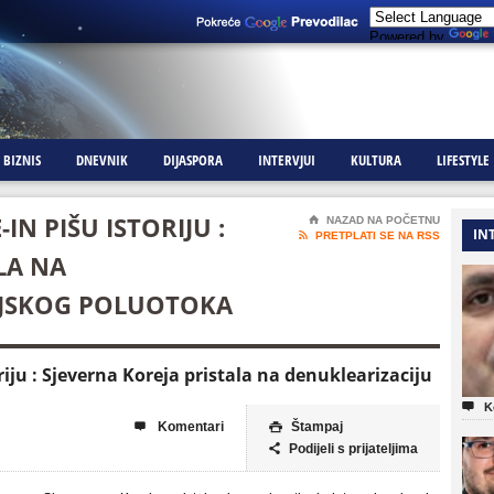
Powered by
BIZNIS
DNEVNIK
DIJASPORA
INTERVJUI
KULTURA
LIFESTYLE
IN PIŠU ISTORIJU :
⌂
NAZAD NA POČETNU
IN

PRETPLATI SE NA RSS
LA NA
EJSKOG POLUOTOKA
riju : Sjeverna Koreja pristala na denuklearizaciju

K
Komentari
Štampaj


Podijeli s prijateljima
