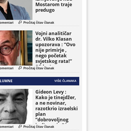
Mostarom traje
predugo

omentari
Pročitaj čitav članak
Vojni analitičar
dr. Vilko Klasan
upozorava : “Ovo
nije primirje ,
nego početak
svjetskog rata!”
(Video)

omentari
Pročitaj čitav članak
LUMNE
VIŠE ČLANAKA
Gideon Levy :
Kako je tinejdžer,
a ne novinar,
razotkrio izraelski
plan
“dobrovoljnog
iseljavanja ” iz

omentari
Pročitaj čitav članak
Gaze