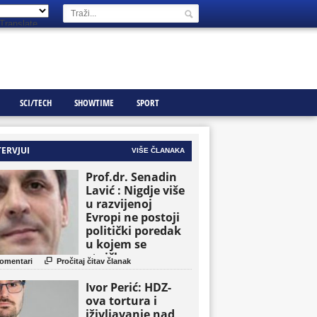
Translate
SCI/TECH
SHOWTIME
SPORT
TERVJUI
VIŠE ČLANAKA
Prof.dr. Senadin
Lavić : Nigdje više
u razvijenoj
Evropi ne postoji
politički poredak
u kojem se
etničke grupe

omentari
Pročitaj čitav članak
pojavljuju kao
osnovne političke
Ivor Perić: HDZ-
jedinice
ova tortura i
iživljavanje nad