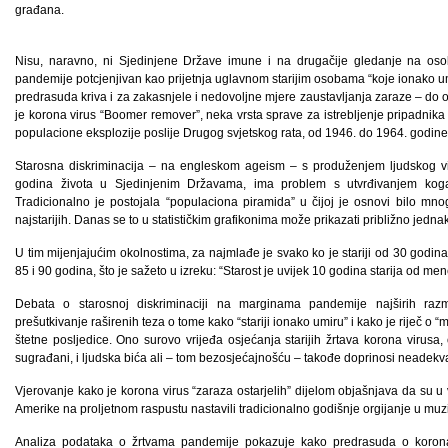
građana.
Nisu, naravno, ni Sjedinjene Države imune i na drugačije gledanje na osob
pandemije potcjenjivan kao prijetnja uglavnom starijim osobama “koje ionako umi
predrasuda kriva i za zakasnjele i nedovoljne mjere zaustavljanja zaraze – do 
je korona virus “Boomer remover”, neka vrsta sprave za istrebljenje pripadni
populacione eksplozije poslije Drugog svjetskog rata, od 1946. do 1964. godine
Starosna diskriminacija – na engleskom ageism – s produženjem ljudskog vi
godina života u Sjedinjenim Državama, ima problem s utvrđivanjem koga u
Tradicionalno je postojala “populaciona piramida” u čijoj je osnovi bilo m
najstarijih. Danas se to u statističkim grafikonima može prikazati približno jedn
U tim mijenjajućim okolnostima, za najmlađe je svako ko je stariji od 30 godina 
85 i 90 godina, što je sažeto u izreku: “Starost je uvijek 10 godina starija od men
Debata o starosnoj diskriminaciji na marginama pandemije najširih razmj
prešutkivanje raširenih teza o tome kako “stariji ionako umiru” i kako je riječ o 
štetne posljedice. Ono surovo vrijeđa osjećanja starijih žrtava korona virusa,
sugrađani, i ljudska bića ali – tom bezosjećajnošću – takođe doprinosi nead
Vjerovanje kako je korona virus “zaraza ostarjelih” dijelom objašnjava da su u v
Amerike na proljetnom raspustu nastavili tradicionalno godišnje orgijanje u muz
Analiza podataka o žrtvama pandemije pokazuje kako predrasuda o korona 