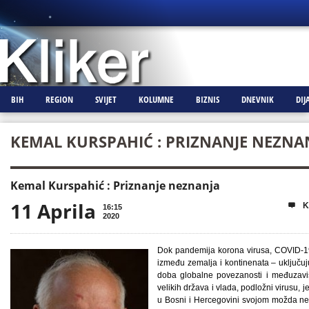
BIH
REGION
SVIJET
KOLUMNE
BIZNIS
DNEVNIK
DIJ
KEMAL KURSPAHIĆ : PRIZNANJE NEZNA
Kemal Kurspahić : Priznanje neznanja
11 Aprila
K

16:15
2020
Dok pandemija korona virusa, COVID-19,
između zemalja i kontinenata – uključu
doba globalne povezanosti i međuzavisn
velikih država i vlada, podložni virusu,
u Bosni i Hercegovini svojom možda n