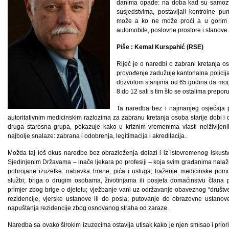
danima opade: na doba kad su samozva
susjedstvima, postavljali kontrolne pun
može a ko ne može proći a u gorim s
automobile, poslovne prostore i stanove.
Piše : Kemal Kurspahić (RSE)
Riječ je o naredbi o zabrani kretanja o
provođenje zadužuje kantonalna policija
dozvolom starijima od 65 godina da mogu
8 do 12 sati s tim što se ostalima preporu
Ta naredba bez i najmanjeg osjećaja p
autoritativnim medicinskim razlozima za zabranu kretanja osoba starije dobi 
druga starosna grupa, pokazuje kako u kriznim vremenima vlasti neiživljen
najbolje snalaze: zabrana i odobrenja, legitimacija i akreditacija.
Možda taj loš okus naredbe bez obrazloženja dolazi i iz istovremenog iskust
Sjedinjenim Državama – inače ljekara po profesiji – koja svim građanima nala
pobrojane izuzetke: nabavka hrane, pića i usluga; traženje medicinske pomoći,
službi; briga o drugim osobama, životinjama ili posjeta domaćinstvu člana
primjer zbog brige o djetetu; vježbanje vani uz održavanje obaveznog “društ
rezidencije, vjerske ustanove ili do posla; putovanje do obrazovne ustanove; 
napuštanja rezidencije zbog osnovanog straha od zaraze.
Naredba sa ovako širokim izuzecima ostavlja utisak kako je njen smisao i priori