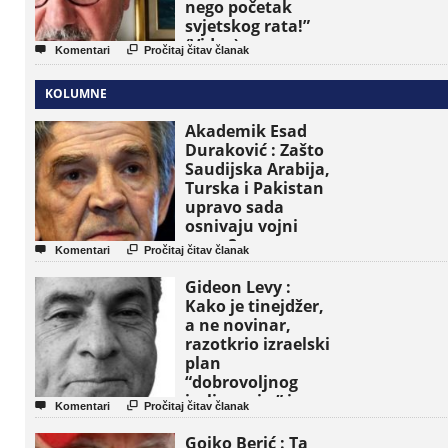
nego početak
svjetskog rata!”
(Video)


Komentari
Pročitaj čitav članak
KOLUMNE
Akademik Esad
Duraković : Zašto
Saudijska Arabija,
Turska i Pakistan
upravo sada
osnivaju vojni
savez?


Komentari
Pročitaj čitav članak
Gideon Levy :
Kako je tinejdžer,
a ne novinar,
razotkrio izraelski
plan
“dobrovoljnog
iseljavanja ” iz


Komentari
Pročitaj čitav članak
Gaze
Gojko Berić : Ta