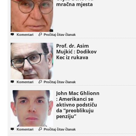
mračna mjesta


Komentari
Pročitaj čitav članak
Prof. dr. Asim
Mujkić : Dodikov
Kec iz rukava


Komentari
Pročitaj čitav članak
John Mac Ghlionn
: Amerikanci se
aktivno podstiču
da “preoblikuju
penziju”


Komentari
Pročitaj čitav članak