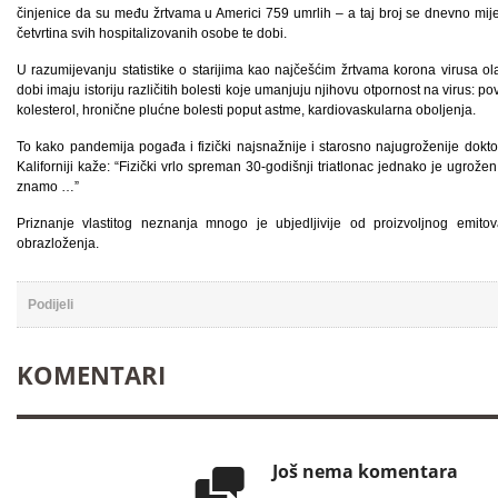
činjenice da su među žrtvama u Americi 759 umrlih – a taj broj se dnevno mije
četvrtina svih hospitalizovanih osobe te dobi.
U razumijevanju statistike o starijima kao najčešćim žrtvama korona virusa o
dobi imaju istoriju različitih bolesti koje umanjuju njihovu otpornost na virus: pov
kolesterol, hronične plućne bolesti poput astme, kardiovaskularna oboljenja.
To kako pandemija pogađa i fizički najsnažnije i starosno najugroženije dokto
Kaliforniji kaže: “Fizički vrlo spreman 30-godišnji triatlonac jednako je ugrože
znamo …”
Priznanje vlastitog neznanja mnogo je ubjedljivije od proizvoljnog emit
obrazloženja.
Podijeli
KOMENTARI
Još nema komentara
