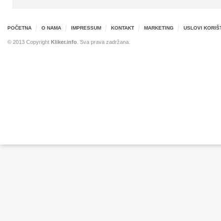
POČETNA
O NAMA
IMPRESSUM
KONTAKT
MARKETING
USLOVI KORIŠ
© 2013 Copyright
Kliker.info
. Sva prava zadržana.