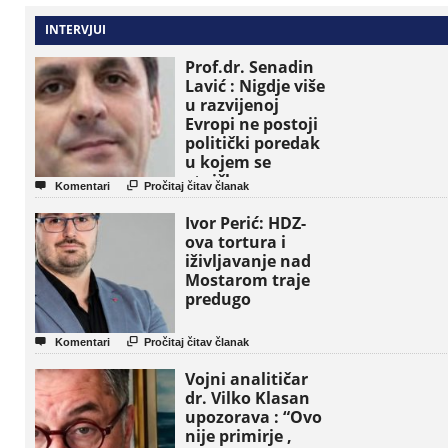
INTERVJUI
Prof.dr. Senadin
Lavić : Nigdje više
u razvijenoj
Evropi ne postoji
politički poredak
u kojem se
etničke grupe


Komentari
Pročitaj čitav članak
pojavljuju kao
osnovne političke
Ivor Perić: HDZ-
jedinice
ova tortura i
iživljavanje nad
Mostarom traje
predugo


Komentari
Pročitaj čitav članak
Vojni analitičar
dr. Vilko Klasan
upozorava : “Ovo
nije primirje ,