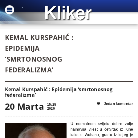
KEMAL KURSPAHIĆ :
EPIDEMIJA
‘SMRTONOSNOG
FEDERALIZMA’
Kemal Kurspahić : Epidemija ‘smrtonosnog
federalizma’
20 Marta
Jedan komentar

15:25
2020
U normalnom svijetu dobre volje
najnovija vijest u četvrtak iz Kine
kako u Wuhanu, gradu iz kojeg je