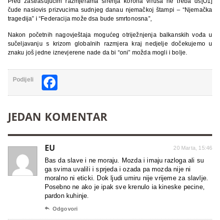
Pred zastrašujućim razmjerama širenja korona virusa ne treba ds[O1]
čude nasiovis prizvucima sudnjeg danau njemačkoj štampi – “Njemačka
tragedija” i “Federacija može dsa bude smrtonosna”,
Nakon početnih nagovještaja mogućeg otriježnjenja balkanskih vođa u
sučeljavanju s krizom globalnih razmjera kraj nedjelje dočekujemo u
znaku još jedne iznevjerene nade da bi “oni” možda mogli i bolje.
Facebook
Podijeli
JEDAN KOMENTAR
EU
20 Marta, 15:46
Bas da slave i ne moraju. Mozda i imaju razloga ali su
ga svima uvalili i sprjeda i ozada pa mozda nije ni
moralno ni eticki. Dok ljudi umiru nije vrijeme za slavlje.
Posebno ne ako je ipak sve krenulo ia kineske pecine,
pardon kuhinje.

Odgovori