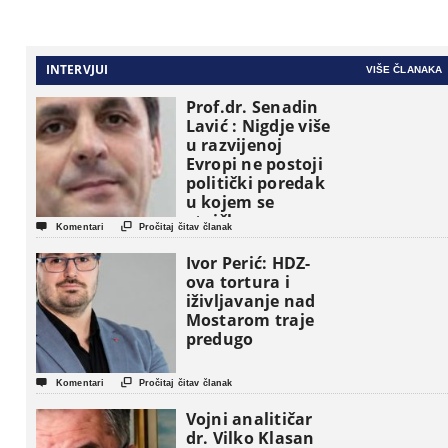
INTERVJUI
VIŠE ČLANAKA
Prof.dr. Senadin
Lavić : Nigdje više
u razvijenoj
Evropi ne postoji
politički poredak
u kojem se
etničke grupe


Komentari
Pročitaj čitav članak
pojavljuju kao
osnovne
Ivor Perić: HDZ-
političke jedinice
ova tortura i
iživljavanje nad
Mostarom traje
predugo


Komentari
Pročitaj čitav članak
Vojni analitičar
dr. Vilko Klasan