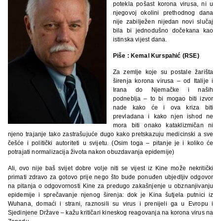
potekla pošast korona virusa, ni u
njegovoj okolini prethodnog dana
nije zabilježen nijedan novi slučaj
bila bi jednodušno dočekana kao
istinska vijest dana.
Piše : Kemal Kurspahić (RSE)
Za zemlje koje su postale žarišta
širenja korona virusa – od Italije i
Irana do Njemačke i naših
podneblja – to bi mogao biti izvor
nade kako će i ova kriza biti
prevladana i kako njen ishod ne
mora biti onako kataklizmičan ni
njeno trajanje tako zastrašujuće dugo kako pretskazuju medicinski a sve
češće i politički autoriteti u svijetu. (Osim toga – pitanje je i koliko će
potrajati normalizacija života nakon obuzdavanja epidemije)
Ali, ovo nije baš svijet dobre volje niti se vijest iz Kine može nekritički
primati zdravo za gotovo prije nego što bude ponuđen ubjedljiv odgovor
na pitanja o odgovornosti Kine za predugo zakašnjenje u obznanjivanju
epidemije i sprečavanje njenog širenja: dok je Kina šutjela putnici iz
Wuhana, domaći i strani, raznosili su virus i prenijeli ga u Evropu i
Sjedinjene Države – kažu kritičari kineskog reagovanja na korona virus na