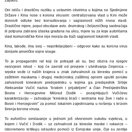
Zapadu.
Oni ističu i drastičnu razliku u ustavnim okvirima u kojima se Sjedinjene
Države i Kina nose s korona virusom: centralizovana vlast u Kini može
donositi odluke bez konsultovanja i saglasnosti nižih nivoa vlasti.
Drastične mjere, poput obustave avio. drumskog i željezničkog saobraćaja
ili potpuna zabrana izlaska građana na ulicu, mjere su za koje autoritarna
vlast komunističke Kine nije morala da traži saglasnost lokalnih vlasti.
Kina, takođe, ima svoj – nepotkrijepljeni – odgovor kako su korona virus
donijele američke vojne snage.
To je propagandni rat koji će potrajati ali su, bez obzira na njegov
neizvjesni ishod – koji će zavisiti od provjere i utvrđivanja činjenica –
srpske vođe iz naših krajeva u znak zahvalnosti za kinesku pomoć u
zaštitnim maskama i drugoj medicinskoj zaštitnoj opremi uputili poruke
zahvalnosti kineskom predsjedniku u kojima ga predsjednik Srbije
Aleksandar Vučić naziva “bratom i prijateljem” a član Predsjedništva
Bosne i Hercegovine Milorad Dodik – pozajmljujući Vučićevu
karakterizaciju – zahvaljuje “kineskoj braći i sestrama koji žive i rade u
Bosni i Hercegovini” za pomoć lokalnim zajednicama u nošenju s krizom
širenja korona virusa.
To euforično svrstavanje u jednom još otvorenom sukobu svjetova, u
kojem i Vučić i Dodik – uz zahvalnost za kineske maske i rukavice –
istovremeno kritikuju odsustvo pomoći iz Evropske unije, čije su zemlje