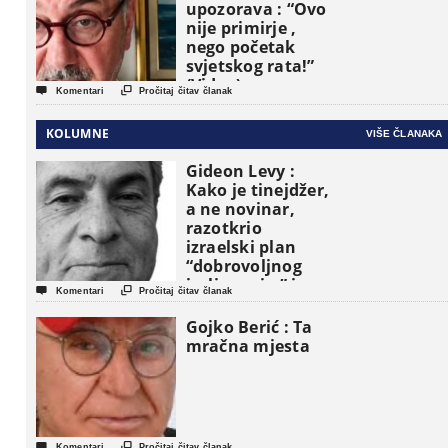
upozorava : “Ovo
nije primirje ,
nego početak
svjetskog rata!”
(Video)


Komentari
Pročitaj čitav članak
KOLUMNE
VIŠE ČLANAKA
Gideon Levy :
Kako je tinejdžer,
a ne novinar,
razotkrio
izraelski plan
“dobrovoljnog
iseljavanja ” iz


Komentari
Pročitaj čitav članak
Gaze
Gojko Berić : Ta
mračna mjesta


Komentari
Pročitaj čitav članak