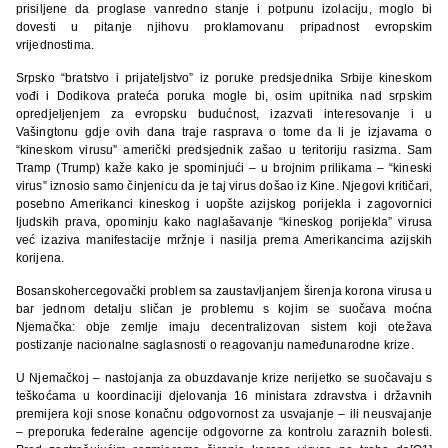
prisiljene da proglase vanredno stanje i potpunu izolaciju, moglo bi
dovesti u pitanje njihovu proklamovanu pripadnost evropskim
vrijednostima.
Srpsko “bratstvo i prijateljstvo” iz poruke predsjednika Srbije kineskom
vođi i Dodikova prateća poruka mogle bi, osim upitnika nad srpskim
opredjeljenjem za evropsku budućnost, izazvati interesovanje i u
Vašingtonu gdje ovih dana traje rasprava o tome da li je izjavama o
“kineskom virusu” američki predsjednik zašao u teritoriju rasizma. Sam
Tramp (Trump) kaže kako je spominjući – u brojnim prilikama – “kineski
virus” iznosio samo činjenicu da je taj virus došao iz Kine. Njegovi kritičari,
posebno Amerikanci kineskog i uopšte azijskog porijekla i zagovornici
ljudskih prava, opominju kako naglašavanje “kineskog porijekla” virusa
već izaziva manifestacije mržnje i nasilja prema Amerikancima azijskih
korijena.
Bosanskohercegovački problem sa zaustavljanjem širenja korona virusa u
bar jednom detalju sličan je problemu s kojim se suočava moćna
Njemačka: obje zemlje imaju decentralizovan sistem koji otežava
postizanje nacionalne saglasnosti o reagovanju nameđunarodne krize.
U Njemačkoj – nastojanja za obuzdavanje krize nerijetko se suočavaju s
teškoćama u koordinaciji djelovanja 16 ministara zdravstva i državnih
premijera koji snose konačnu odgovornost za usvajanje – ili neusvajanje
– preporuka federalne agencije odgovorne za kontrolu zaraznih bolesti.