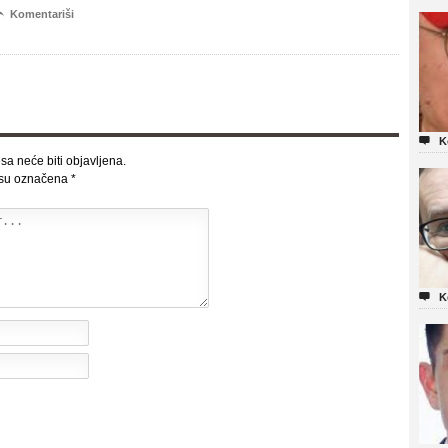

Komentariši

K
sa neće biti objavljena.
 su označena
*

K