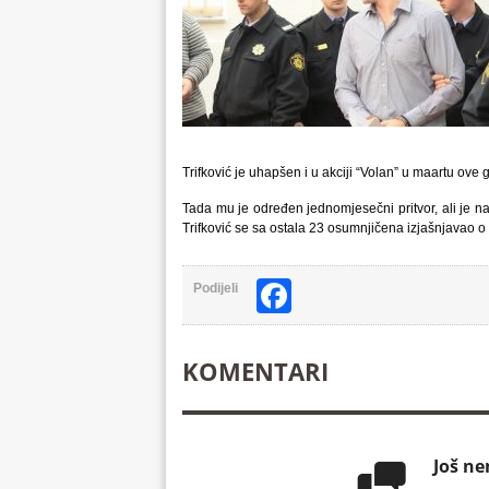
Trifković je uhapšen i u akciji “Volan” u maartu ov
Tada mu je određen jednomjesečni pritvor, ali je n
Trifković se sa ostala 23 osumnjičena izjašnjavao o 
Facebook
Podijeli
KOMENTARI
Još n
