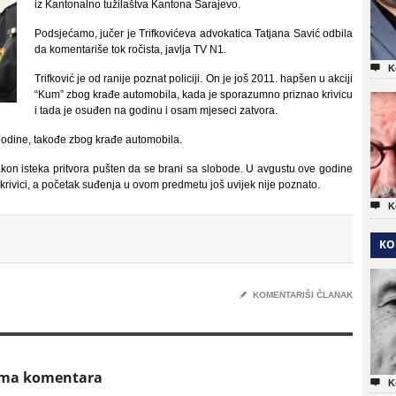
iz Kantonalno tužilaštva Kantona Sarajevo.
Podsjećamo, jučer je Trifkovićeva advokatica Tatjana Savić odbila
da komentariše tok ročista, javlja TV N1.

K
Trifković je od ranije poznat policiji. On je još 2011. hapšen u akciji
“Kum” zbog krađe automobila, kada je sporazumno priznao krivicu
i tada je osuđen na godinu i osam mjeseci zatvora.
e godine, takođe zbog krađe automobila.
akon isteka pritvora pušten da se brani sa slobode. U avgustu ove godine
krivici, a početak suđenja u ovom predmetu još uvijek nije poznato.

K
KO
✎
KOMENTARIŠI ČLANAK
ema komentara

K