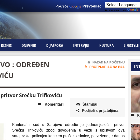
Powered by
BIZNIS
DNEVNIK
DIJASPORA
INTERVJUI
KULTURA
LIFESTYLE
VO : ODREĐEN
⌂
NAZAD NA POČETNU
IN

PRETPLATI SE NA RSS
VIĆU
pritvor Srećku Trifkoviću
Komentari
Štampaj


Podijeli s prijateljima


K
Kantonalni sud u Sarajevu odredio je jednomjesečni pritvor
Srećku Trifkoviću zbog dovođenja u vezu s ubistvom dva
sarajevska policajca koncem prošle sedmice, potvrđeno je danas