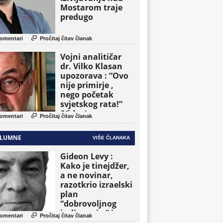
Mostarom traje
predugo

omentari
Pročitaj čitav članak
Vojni analitičar
dr. Vilko Klasan
upozorava : “Ovo
nije primirje ,
nego početak
svjetskog rata!”
(Video)

omentari
Pročitaj čitav članak
LUMNE
VIŠE ČLANAKA
Gideon Levy :
Kako je tinejdžer,
a ne novinar,
razotkrio izraelski
plan
“dobrovoljnog
iseljavanja ” iz

omentari
Pročitaj čitav članak
Gaze