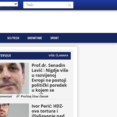
Translate
SCI/TECH
SHOWTIME
SPORT
TERVJUI
VIŠE ČLANAKA
Prof.dr. Senadin
Lavić : Nigdje više
u razvijenoj
Evropi ne postoji
politički poredak
u kojem se
etničke grupe

omentari
Pročitaj čitav članak
pojavljuju kao
osnovne političke
Ivor Perić: HDZ-
jedinice
ova tortura i
iživljavanje nad