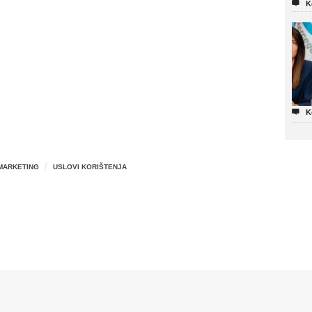

K

K
MARKETING
USLOVI KORIŠTENJA