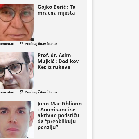
Gojko Berić : Ta
mračna mjesta

omentari
Pročitaj čitav članak
Prof. dr. Asim
Mujkić : Dodikov
Kec iz rukava

omentari
Pročitaj čitav članak
John Mac Ghlionn
: Amerikanci se
aktivno podstiču
da “preoblikuju
penziju”