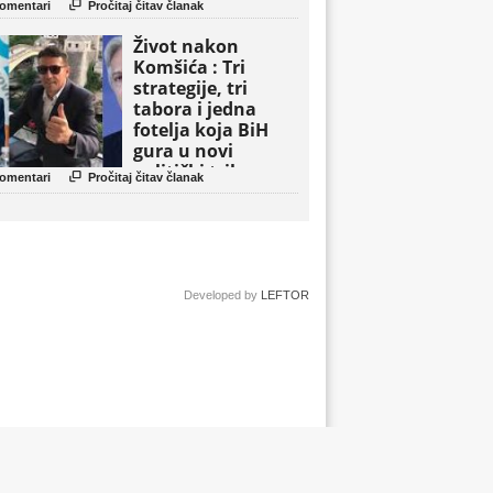

omentari
Pročitaj čitav članak
Život nakon
Komšića : Tri
strategije, tri
tabora i jedna
fotelja koja BiH
gura u novi
politički triler

omentari
Pročitaj čitav članak
Developed by
LEFTOR