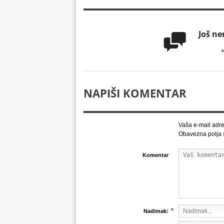
Još n

NAPIŠI KOMENTAR
Vaša e-mail adre
Obavezna polja
Komentar
*
Nadimak: