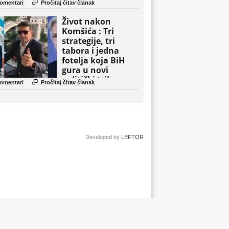

omentari
Pročitaj čitav članak
Život nakon
Komšića : Tri
strategije, tri
tabora i jedna
fotelja koja BiH
gura u novi
politički triler

omentari
Pročitaj čitav članak
Developed by
LEFTOR