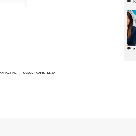

K

K
MARKETING
USLOVI KORIŠTENJA