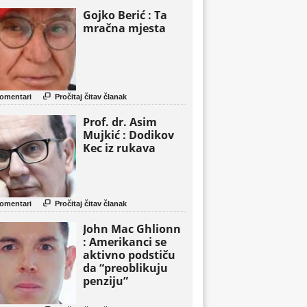
Gojko Berić : Ta
mračna mjesta

omentari
Pročitaj čitav članak
Prof. dr. Asim
Mujkić : Dodikov
Kec iz rukava

omentari
Pročitaj čitav članak
John Mac Ghlionn
: Amerikanci se
aktivno podstiču
da “preoblikuju
penziju”