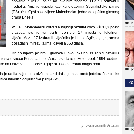
ostvarila je veliki uspjeh na lokalnim izborima u Belgiji održani u
nedjelju. Agić je uspjela kao kandidatkinja Socijalističke partije
(PS) ući u Opštinsko vijeće Molenbeeka, jedne od opština glavnog
grada Brisela.

K
PS je u Molenbeeku ostvarila najbolji rezultat osvojivši 31,3 posto
glasova, što je toj partiji donijelo 17 mjesta u lokalnom
vijeću. Među 17 izabranih vijećnika je i Leila Agić, koja je, prema
dosadašnjim rezultatima, osvojila 663 glasa.
Drugo mjesto po broju glasova u ovoj lokalnoj zajednici ostvarila
3 mjesta u vijeću.Porodica Leile Agić doselila je u Molenbeek 1994. godine,
ke na Univerzitetu u Briselu gdje bi uskoro trebala magistrirati.

K
ada je radila zajedno s bivšom kandidatkinjom za predsjednicu Francuske
ce mladih Socijalističke partije (PS).
KO
✎
KOMENTARIŠI ČLANAK

K