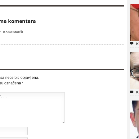
ema komentara

Komentariši

K
sa neće biti objavljena.
 su označena
*

K