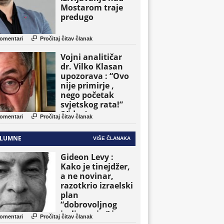
Mostarom traje
predugo

omentari
Pročitaj čitav članak
Vojni analitičar
dr. Vilko Klasan
upozorava : “Ovo
nije primirje ,
nego početak
svjetskog rata!”
(Video)

omentari
Pročitaj čitav članak
LUMNE
VIŠE ČLANAKA
Gideon Levy :
Kako je tinejdžer,
a ne novinar,
razotkrio izraelski
plan
“dobrovoljnog
iseljavanja ” iz

omentari
Pročitaj čitav članak
Gaze