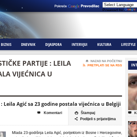
Powered by
BIZNIS
DNEVNIK
DIJASPORA
INTERVJUI
KULTURA
LIFESTYLE
IČKE PARTIJE : LEILA
⌂
NAZAD NA POČETNU
IN

PRETPLATI SE NA RSS
LA VIJEĆNICA U
: Leila Agić sa 23 godine postala vijećnica u Belgiji
Komentari
Štampaj



K
Podijeli s prijateljima

Mlada 23-godišnja Leila Agić, porijeklom iz Bosne i Hercegovine,