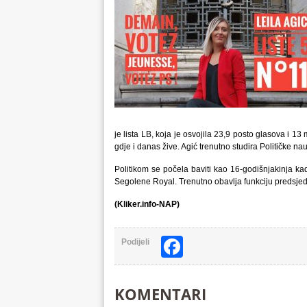
je lista LB, koja je osvojila 23,9 posto glasova i 1
gdje i danas žive. Agić trenutno studira Političke nau
Politikom se počela baviti kao 16-godišnjakinja k
Segolene Royal. Trenutno obavlja funkciju predsjedni
(Kliker.info-NAP)
Facebook
Podijeli
KOMENTARI