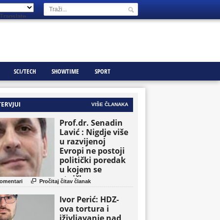
Translate
SCI/TECH
SHOWTIME
SPORT
TERVJUI
VIŠE ČLANAKA
Prof.dr. Senadin
Lavić : Nigdje više
u razvijenoj
Evropi ne postoji
politički poredak
u kojem se
etničke grupe

omentari
Pročitaj čitav članak
pojavljuju kao
osnovne političke
Ivor Perić: HDZ-
jedinice
ova tortura i
iživljavanje nad