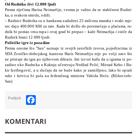
Od Ru­dni­ka ži­vi 12.000 lju­di
Pre­ma ri­je­či­ma Harisa Ne­imar­li­je, ve­oma je va­žno da se sta­bil­nost Ru­dni­
ka, u sva­kom smi­slu, održi.
– Ra­dni­ci Ru­dni­ka su u ban­ka­ma za­du­že­ni 25 mi­li­ona ma­ra­ka i sva­ki mje­
sec da­ju 400.000 KM za ra­te. Ka­da bi do­šlo do po­re­me­ća­ja u pla­ća­ma, ru­
dnik bi pos­tao crna ru­pa i ovaj grad bi pro­pao – ka­že Ne­imar­li­ja i is­ti­če da
Ru­dnik hra­ni 12.000 lju­di.
Po­li­ti­čke igre iz po­za­di­ne
Pre­ma ono­me što "San" sa­zna­je iz svo­jih ze­ni­čkih izvo­ra, po­je­din­ci­ma iz
SDA Ze­ni­čko-do­boj­skog kan­to­na Ha­ris Ne­imar­li­ja ni­je po vo­lji za­to što
ne pris­ta­je da igra po nji­ho­vom di­kta­tu. Is­ti izvo­ri ka­žu da u igra­ma iz po­
za­di­ne oko Ru­dni­ka u Ka­knju učes­tvu­ju Ne­džad Po­lić, Mir­sad Ke­bo i Ba­
kir Ize­tbe­go­vić, a u slu­ča­ju da ne bu­de ka­ko je za­miš­lje­no, la­ko bi opra­li
ru­ke i kri­vi­ca bi pa­la na fe­de­ral­nog mi­nis­tra Va­hi­da He­ću. (Kliker.info-
San)
Facebook
Podijeli
KOMENTARI