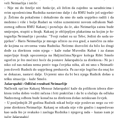
ve­li Ne­imar­li­ja i is­ti­če:
– Ni­je mi do fo­te­lje ni­ti fun­kci­je, ali že­lim da za­je­dno sa sa­ra­dni­ci­ma i
svim upo­sle­ni­ci­ma Ru­dni­ka nas­ta­vi­mo da­lje i da RMU bu­de još us­jpe­šni­
ji. Že­li­mo da po­ka­že­mo i do­ka­že­mo da smo do sa­da us­pje­šno ra­di­li i da
mo­že­mo i vi­še i bo­lje.Ru­da­ri su vi­dno uzne­mi­re­ni no­vom odlu­kom Nad­
zor­nog odbo­ra RMU Ka­kanj i po­ru­ču­ju da će, ako Ne­imar­li­ja za­is­ta bu­de
smi­je­njen, stu­pi­ti u štrajk. Ka­kanj je obli­je­pljen pla­ka­ti­ma na ko­jim je fo­
to­gra­fi­ja Ne­imar­li­je i po­ru­ka: "Tvo­ji ru­da­ri su uz Te­be; Je­di­ni do sa­da us­
pje­šan".- Ha­ris Ne­imar­li­ja je mno­go uči­nio za ova grad, a na­ro­či­to za mla­
de ko­ji­ma su otvo­re­na vra­ta Ru­dni­ka. Ne­će­mo do­zvo­li­ti da bi­lo ko dru­gi
do­đe za di­re­kto­ra osim nje­ga – ka­že ru­dar Mu­ve­din Ku­bat i za da­nas
najavljuje štrajk upo­zo­re­nja na Ha­lji­ni­ći­ma.Nje­gov ko­le­ga Ri­fet Smo­lo
ogor­čen je što mo­ćni­ci ho­će da pos­ta­ve Ja­šar­spa­hi­ća za di­re­kto­ra.- Ni ja i
ni­ko od nas ru­da­ra ne­ma pro­tiv to­ga čo­vje­ka ni­šta, ali mi smo s Ne­imar­li­
jom do­ve­li Ru­dnik do us­pje­šnog pre­du­ze­ća. Pa zar ni­je lo­gi­čno da onaj ko
se do­ka­zao, nas­ta­vi da­lje. Uvje­re­ni smo da bi bez nje­ga Ru­dnik do­šao u
te­šku si­tu­aci­ju – kaže Smolo.
Ja­šar­spa­hić: Odli­čni re­zul­ta­ti Ne­imar­li­je
Na­čle­nik opći­ne Ka­kanj Men­sur Ja­šar­spa­hić ka­že da pri­li­kom izbo­ra di­re­
kto­ra tre­ba do­bro vo­di­ti ra­ču­na i bi­ti pra­kti­čan i da bi u slu­ča­ju da odlu­ka
Nad­zor­nog odbo­ra bu­de ko­na­čna za di­re­kto­ra do­šao ne­is­ku­san čo­vjek.
– U po­slje­dnjih 20 go­di­na Ru­dnik ni­kad bo­lje ni­je po­slo­vao ne­go za vri­
je­me di­re­kto­ra Ne­imar­li­je. Ka­kanj se ni­ka­da ni­je vi­še gra­dio i na­pre­do­vao
kao sa­da što je sva­ka­ko i za­slu­ga Ru­dni­ka i nje­govg ra­da – ka­zao nam je
ju­čer Ja­šar­spa­hić