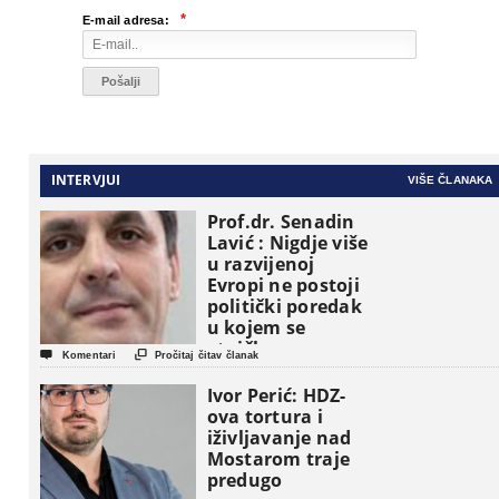
*
E-mail adresa:
INTERVJUI
VIŠE ČLANAKA
Prof.dr. Senadin
Lavić : Nigdje više
u razvijenoj
Evropi ne postoji
politički poredak
u kojem se
etničke grupe


Komentari
Pročitaj čitav članak
pojavljuju kao
osnovne
Ivor Perić: HDZ-
političke jedinice
ova tortura i
iživljavanje nad
Mostarom traje
predugo