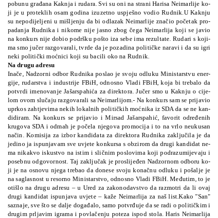
po­bu­nu gra­đa­na Ka­knja i ru­da­ra. Svi su oni na stra­ni Ha­ri­sa Ne­imar­li­je ko­
ji je u pro­te­klih osam go­di­na izu­ze­tno us­pje­šno vo­dio Ru­dnik.U Ka­knju
su ne­po­di­je­lje­ni u miš­lje­nju da bi odla­zak Ne­imar­li­je zna­čio po­če­tak pro­
pa­da­nja Ru­dni­ka i ni­ko­me ni­je ja­sno zbog če­ga Ne­imar­li­ja ko­ji se ja­vio
na kon­kurs ni­je do­bio po­dršku po­što iza se­be ima re­zul­ta­te. Ru­da­ri s ko­ji­
ma smo ju­čer raz­go­va­ra­li, tvrde da je po­za­di­na po­li­ti­čke na­ra­vi i da su igri
ne­ki po­li­ti­čki mo­ćni­ci ko­ji su ba­ci­li oko na Ru­dnik.
Na dru­gu adre­su
Ina­če, Nad­zor­ni odbor Ru­dni­ka po­slao je svo­ju odlu­ku Mi­nis­tar­stvu ener­
gi­je, ru­dar­stva i in­dus­tri­je FBiH, odno­sno Vla­di FBiH, ko­ja bi tre­ba­lo da
pot­vrdi ime­no­va­nje Ja­šar­spa­hi­ća za di­re­kto­ra. Ju­čer smo u Ka­knju o ci­je­
lom ovom slu­ča­ju raz­go­va­ra­li sa Ne­imar­li­jom.- Na kon­kurs sam se pri­ja­vio
uprkos zah­tje­vi­ma ne­kih lo­kal­nih po­li­ti­čkih mo­ćni­ka iz SDA da se ne kan­
di­di­ram. Na kon­kurs se pri­ja­vio i Mir­sad Ja­šar­spa­hić, fa­vo­rit odre­đe­nih
kru­go­va SDA i odmah je po­če­la nje­go­va pro­mo­ci­ja i to na vrlo neu­ku­san
na­čin. Ko­mi­si­ja za izbor kan­di­da­ta za di­re­kto­ra Ru­dni­ka za­klju­či­la je da
je­di­no ja ispu­nja­vam sve uvje­te kon­kur­sa s ob­zi­rom da dru­gi kan­di­dat ne­
ma ni­ka­kvo is­kus­tvo na is­tim i sli­čnim po­slo­vi­ma ko­ji po­dra­zu­mi­je­va­ju i
po­se­bnu od­go­vor­nost. Taj za­klju­čak je pro­sli­je­đen Nad­zor­nom odbo­ru ko­
ji je na osno­vu nje­ga tre­bao da do­ne­se svo­ju ko­na­čnu odlu­ku i po­ša­lje je
na sa­gla­snost u re­sor­no Mi­nis­tar­stvo, odno­sno Vla­di FBiH. Me­đu­tim, to je
oti­šlo na dru­gu adre­su – u Ured za za­ko­no­dav­stvo da ra­zmo­tri da li ovaj
dru­gi kan­di­dat ispu­nja­va uvje­te – ka­že Ne­imar­li­ja za naš list.Ka­ko "San"
sa­zna­je, sve što se da­lje do­ga­đa­lo, sa­mo pot­vrđu­je da se ra­di o po­li­ti­čkim i
dru­gim prlja­vim igra­ma i po­vla­če­nju po­te­za ispod sto­la. Ha­ris Ne­imar­li­ja