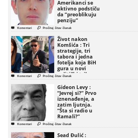
Amerikanci se
aktivno podstiču
da “preoblikuju
penziju”


Komentari
Pročitaj čitav članak
Život nakon
Komšića : Tri
strategije, tri
tabora i jedna
fotelja koja BiH
gura u novi
politički triler


Komentari
Pročitaj čitav članak
Gideon Levy :
“Jevrej si?” Prvo
iznenađenje, a
zatim ljutnja.
“Šta si radio u
Ramali?”


Komentari
Pročitaj čitav članak
Sead Đulić :