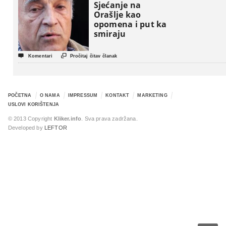
Sjećanje na
Orašlje kao
opomena i put ka
smiraju


Komentari
Pročitaj čitav članak
POČETNA
O NAMA
IMPRESSUM
KONTAKT
MARKETING
USLOVI KORIŠTENJA
© 2013 Copyright
Kliker.info
. Sva prava zadržana.
Developed by
LEFTOR