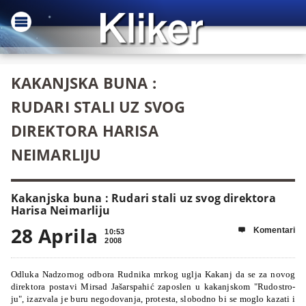
KAKANJSKA BUNA :
RUDARI STALI UZ SVOG
DIREKTORA HARISA
NEIMARLIJU
Kakanjska buna : Rudari stali uz svog direktora
Harisa Neimarliju
28 Aprila
Komentari

10:53
2008
Odlu­ka Nad­zor­nog odbo­ra Ru­dni­ka mrkog uglja Ka­kanj da se za no­vog
di­re­kto­ra pos­ta­vi Mir­sad Ja­šar­spa­hić za­po­slen u ka­kanj­skom "Ru­dos­tro­
ju", iza­zva­la je bu­ru ne­go­do­va­nja, pro­tes­ta, slo­bo­dno bi se mo­glo ka­za­ti i