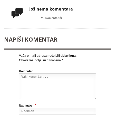
Još nema komentara


Komentariši
NAPIŠI KOMENTAR
Vaša e-mail adresa neće biti objavljena.
Obavezna polja su označena
*
Komentar
*
Nadimak: