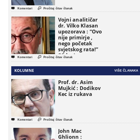


Komentari
Pročitaj čitav članak
Vojni analitičar
dr. Vilko Klasan
upozorava : “Ovo
nije primirje ,
nego početak
svjetskog rata!”
(Video)


Komentari
Pročitaj čitav članak
KOLUMNE
VIŠE ČLANAKA
Prof. dr. Asim
Mujkić : Dodikov
Kec iz rukava


Komentari
Pročitaj čitav članak
John Mac
Ghlionn :