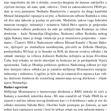
ni­je ra­spo­lo­žen da ide u de­ta­lje, os­tav­lja dru­gi­ma da do­no­se za­klju­čke o
ci­je­lom slu­ča­ju, ali nam, ipak, ot­kri­va:- Ured za za­ko­no­dav­stvo FBiH po­
slao je svoj pre­mi­je­ru Ne­dža­du Bran­ko­vi­ću i sao­pćio da dru­gi kan­di­dat
Mir­sad Ja­šar­spa­hić ispu­nja­va uvje­te, a Nad­zro­nom odbo­ru Ru­dni­ka u ro­ku
od dva sa­ta fa­ksom je po­slao tu pot­vrdu. Me­đu­tim, na­kon to­ga fe­de­ral­ni
mi­nis­tar ener­gi­je, in­dus­tri­je i ru­dar­stva Va­hid He­ćo upu­tio je pre­po­ru­ku
Nad­zor­nom odbo­ru pre­du­ze­ća da ra­di po za­klju­čci­ma Ko­mi­si­je za izbor
di­re­kto­ra – ka­že Ne­imar­li­ja.Oči­gle­dno, Nad­zor­ni odbor Ru­dni­ka mrkog
uglja Ka­kanj imao je dru­ge is­tru­kci­je pa je mi­nis­tro­vu pre­po­ru­ku – za­ne­
ma­rio.- Čla­no­vi SDA u Nad­zor­nom odbo­ru Mir­sad Ka­ta­lić i Nu­sret Đa­ko­
vac, dje­lu­ju­ći po stra­ba­čkim na­re­đe­nji­ma, pri­vo­li­li su Zel­ki­da Obra­li­ju,
pred­sje­dni­ka NO ko­ji je iz Stran­ke za BiH, da do­ne­se ova­kvu odlu­ku i da
odmah ime­nu­je za vrši­oca du­žnos­ti Ru­dni­ka in­ži­nje­ra sa ko­pa El­ve­dina
Čobu ko­ji ni­ka­ko ne mo­že obav­lja­ti tu fun­kci­ju jer je pred­sje­dnik Vi­je­ća
upo­sle­ni­ka. Ta­da je Obra­li­ja pre­ki­nuo sje­dni­cu Nad­zor­nog odbo­ra jer ni­je
htio do­ni­je­ti ta­kvu odlu­ku pa je za­tra­žio miš­lje­nje Mi­nis­tar­stva ener­gi­je,
in­dus­tri­je i ru­dar­stva. Lo­gi­čno je bi­lo da ja os­ta­nem dva mje­se­ca kao vrši­
lac du­žnos­ti di­re­kto­ra do zva­ni­čnog ime­no­va­nja no­vog di­re­kto­ra – objaš­
nja­va Ne­imar­li­ja.
Ru­da­ri ogro­če­ni
Miš­lje­nje Mi­nis­tar­stva o ime­no­va­nju di­re­kto­ra u RMU tre­ba­lo bi sti­ći u
Ka­kanj u na­re­dnih ne­ko­li­ko da­na.- Mi smo za­tra­ži­li od Vla­de FBiH da se
izja­sni o na­či­nu izbo­ra no­vog di­re­kto­ra kao i v.d di­re­kto­ra i sa­da je sve do
odlu­ke mi­nis­tra Va­hi­da He­će. Uko­li­ko bu­de pos­tu­pao po Za­ko­nu, ja sam
je­di­ni ko­ji ispu­nja­va uvje­te i ko­ji bi tre­bao os­ta­ti na tom ra­dnom mjes­tu –