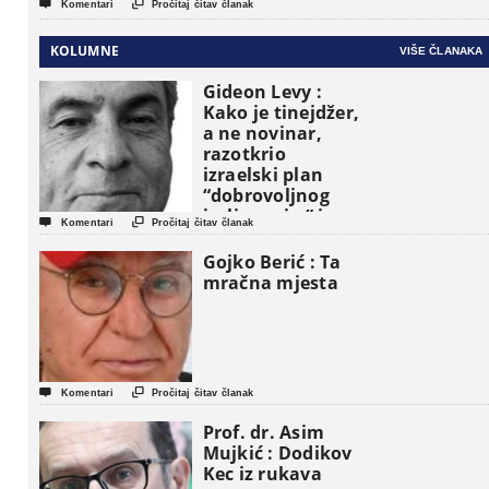


Komentari
Pročitaj čitav članak
KOLUMNE
VIŠE ČLANAKA
Gideon Levy :
Kako je tinejdžer,
a ne novinar,
razotkrio
izraelski plan
“dobrovoljnog
iseljavanja ” iz


Komentari
Pročitaj čitav članak
Gaze
Gojko Berić : Ta
mračna mjesta


Komentari
Pročitaj čitav članak
Prof. dr. Asim
Mujkić : Dodikov
Kec iz rukava