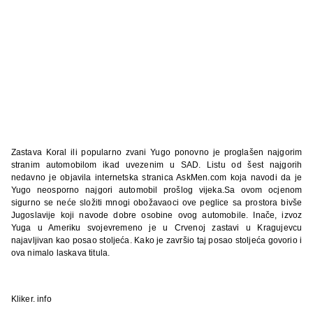
Zastava Koral ili popularno zvani Yugo ponovno je proglašen najgorim
stranim automobilom ikad uvezenim u SAD. Listu od šest najgorih
nedavno je objavila internetska stranica AskMen.com koja navodi da je
Yugo neosporno najgori automobil prošlog vijeka.Sa ovom ocjenom
sigurno se neće složiti mnogi obožavaoci ove peglice sa prostora bivše
Jugoslavije koji navode dobre osobine ovog automobile. Inače, izvoz
Yuga u Ameriku svojevremeno je u Crvenoj zastavi
u Kragujevcu
najavljivan kao posao stoljeća. Kako je završio taj posao stoljeća govorio i
ova nimalo laskava titula.
Kliker. info