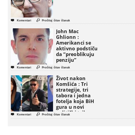


Komentari
Pročitaj čitav članak
John Mac
Ghlionn :
Amerikanci se
aktivno podstiču
da “preoblikuju
penziju”


Komentari
Pročitaj čitav članak
Život nakon
Komšića : Tri
strategije, tri
tabora i jedna
fotelja koja BiH
gura u novi
politički triler


Komentari
Pročitaj čitav članak