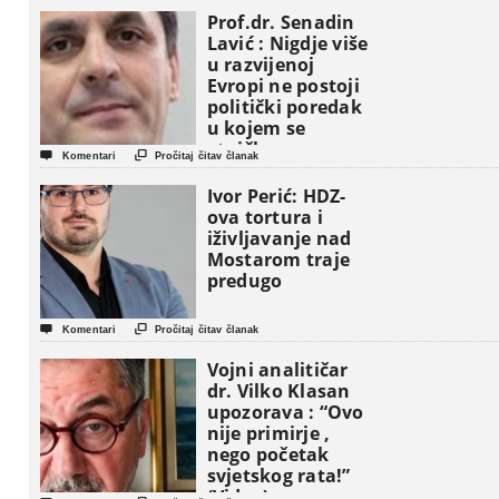
Prof.dr. Senadin
Lavić : Nigdje više
u razvijenoj
Evropi ne postoji
politički poredak
u kojem se
etničke grupe


Komentari
Pročitaj čitav članak
pojavljuju kao
osnovne
Ivor Perić: HDZ-
političke jedinice
ova tortura i
iživljavanje nad
Mostarom traje
predugo


Komentari
Pročitaj čitav članak
Vojni analitičar
dr. Vilko Klasan
upozorava : “Ovo
nije primirje ,
nego početak
svjetskog rata!”
(Video)