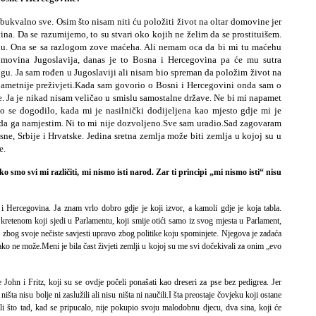
i bukvalno sve. Osim što nisam niti ću položiti život na oltar domovine jer
a. Da se razumijemo, to su stvari oko kojih ne želim da se prostituišem.
u. Ona se sa razlogom zove maćeha. Ali nemam oca da bi mi tu maćehu
omovina Jugoslavija, danas je to Bosna i Hercegovina pa će mu sutra
ogu. Ja sam rođen u Jugoslaviji ali nisam bio spreman da položim život na
 pametnije preživjeti.Kada sam govorio o Bosni i Hercegovini onda sam o
e. Ja je nikad nisam veličao u smislu samostalne države. Ne bi mi napamet
to se dogodilo, kada mi je nasilnički dodijeljena kao mjesto gdje mi je
 da ga namjestim. Ni to mi nije dozvoljeno.Sve sam uradio.Sad zagovaram
ne, Srbije i Hrvatske. Jedina sretna zemlja može biti zemlja u kojoj su u
e.
ko smo svi mi različiti, mi nismo isti narod. Zar ti principi „mi nismo isti“ nisu
 i Hercegovina. Ja znam vrlo dobro gdje je koji izvor, a kamoli gdje je koja tabla.
retenom koji sjedi u Parlamentu, koji smije otići samo iz svog mjesta u Parlament,
ši zbog svoje nečiste savjesti upravo zbog politike koju spominjete. Njegova je zadaća
tako ne može.Meni je bila čast živjeti zemlji u kojoj su me svi dočekivali za onim „evo
John i Fritz, koji su se ovdje počeli ponašati kao dreseri za pse bez pedigrea. Jer
šta nisu bolje ni zaslužili ali nisu ništa ni naučili.I šta preostaje čovjeku koji ostane
ali što tad, kad se pripucalo, nije pokupio svoju malodobnu djecu, dva sina, koji će