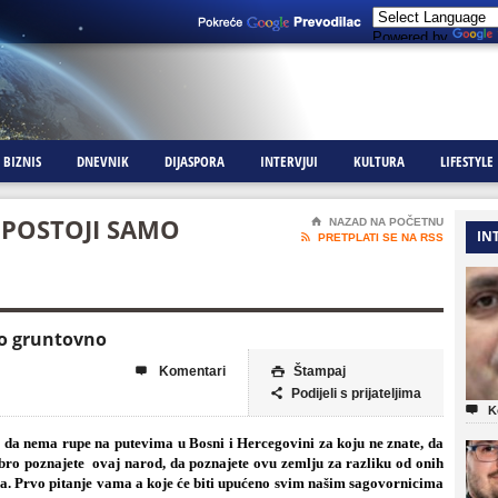
Powered by
BIZNIS
DNEVNIK
DIJASPORA
INTERVJUI
KULTURA
LIFESTYLE
A POSTOJI SAMO
⌂
NAZAD NA POČETNU
IN

PRETPLATI SE NA RSS
mo gruntovno
Komentari
Štampaj


Podijeli s prijateljima


K
 da nema rupe na putevima u Bosni i Hercegovini za koju ne znate, da
obro poznajete ovaj narod, da poznajete ovu zemlju za razliku od onih
oda. Prvo pitanje vama a koje će biti upućeno svim našim sagovornicima