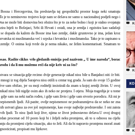
osna i Hercegovina, šta predstavlja taj geopolitički prostor koga neki smatraju
o je to neminovno trojstvo koje nam se dešava ne samo u nacionalnoj podjeli nego i
 ne može biti domovina bez obzira što je to za neke bolno i koji je stalno svojataju

K
a htjeli to Bošnjaci, Srbi ili Hrvati i ostali, ona je zemlja i egzistira kao sadašnji
i se dopada da kažem da Bosne ima kao zemlje, dakle gruntovno je ima, jedan kroz
i hrvatska ni muslimanska već i srpska i hrvatska i muslimanska. Tako je to zapisano u
zemlje. O onima koji tvrde da je nema nikako, ne želim komentarisati. Smatram to
osao. Radite ciklus vrlo gledanih emisija pod nazivom „ U ime naroda“, borac
arodu i da li mu možemo reći da nije kriv ni za što?

K
 stvara se situacija gdje recimo dvije generacije nikad nisu bile u Banjaluci niti će biti.
mnogi iz tog dijela Sarajeva nisu otišli u centar tog grada. Ja sam do svoje 15 godine
KO
ve sam obišao, jer su moji roditelji insistirali da znam u kojoj zemlji živim. U ovoj
nikad nisu bili nigdje osim ako ih neko ne protjera. I otjera. Moja tragedija je u tome
, gdje sam na neki način rođen, i gdje sam živio i gdje sam stvorio porodicu. Ali mi je
 nepismenih ljudi. Ali pazite, ovdje nepismenost ne podrazumijeva da se neko ne zna
ih ustvari glasa za ove još nepismenije, kao svoje najbolje predstavnike. I oni zaista
ivih ljudi. To nisu ljudi koji žive, njima se život jednostavno dešava.U ovoj drugoj
dan procenat od 10 posto koji bi i željeli neku promjenu, ali to u odnosu na cijelu
ju da promijeni cijelu situaciju, ako to želi. Ali da bi napravio promjenu moraš znati
gnosticirati, propisati mu lijekove.

K