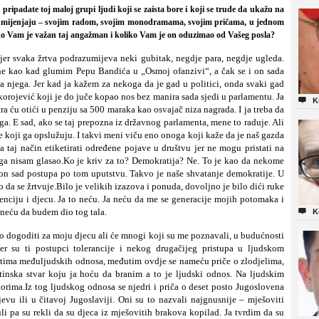
pripadate toj maloj grupi ljudi koji se zaista bore i koji se trude da ukažu na
 ga mijenjaju – svojim radom, svojim monodramama, svojim pričama, u jednom
oliko Vam je važan taj angažman i koliko Vam je on oduzimao od Vašeg posla?
r svaka žrtva podrazumijeva neki gubitak, negdje para, negdje ugleda.
ne kao kad glumim Pepu Bandića u „Osmoj ofanzivi“, a čak se i on sada
na njega. Jer kad ja kažem za nekoga da je gad u politici, onda svaki gad
korojević koji je do juče kopao nos bez manira sada sjedi u parlamentu. Ja

K
a ću otići u penziju sa 500 maraka kao osvajač niza nagrada. I ja treba da
ga. E sad, ako se taj prepozna iz državnog parlamenta, mene to raduje. Ali
e koji ga opslužuju. I takvi meni viču eno onoga koji kaže da je naš gazda
 taj način etiketirati određene pojave u društvu jer ne mogu pristati na
oga nisam glasao.Ko je kriv za to? Demokratija? Ne. To je kao da nekome
on sad postupa po tom uputstvu. Takvo je naše shvatanje demokratije. U
da se žrtvuje.Bilo je velikih izazova i ponuda, dovoljno je bilo dići ruke
istenciju i djecu. Ja to neću. Ja neću da me se generacije mojih potomaka i
 neću da budem dio tog tala.

K
no dogoditi za moju djecu ali će mnogi koji su me poznavali, u budućnosti
jer su ti postupci tolerancije i nekog drugačijeg pristupa u ljudskom
stima međuljudskih odnosa, međutim ovdje se nameću priče o zlodjelima,
tinska stvar koju ja hoću da branim a to je ljudski odnos. Na ljudskim
rima.Iz tog ljudskog odnosa se njedri i priča o deset posto Jugoslovena
ajevu ili u čitavoj Jugoslaviji. Oni su to nazvali najgnusnije – mješoviti
uli pa su rekli da su djeca iz mješovitih brakova kopilad. Ja tvrdim da su