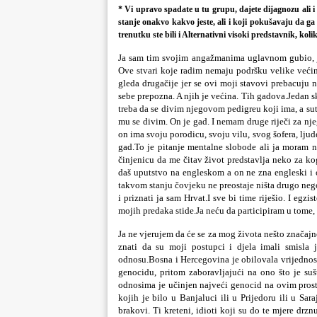
* Vi upravo spadate u tu grupu, dajete dijagnozu ali i 
stanje onakvo kakvo jeste, ali i koji pokušavaju da
trenutku ste bili i Alternativni visoki predstavnik, k
Ja sam tim svojim angažmanima uglavnom gubio, je
Ove stvari koje radim nemaju podršku velike veći
gleda drugačije jer se ovi moji stavovi prebacuju 
sebe prepozna. A njih je većina. Tih gadova.Jedan s
treba da se divim njegovom pedigreu koji ima, a sutr
mu se divim. On je gad. I nemam druge riječi za nje
on ima svoju porodicu, svoju vilu, svog šofera, ljud
gad.To je pitanje mentalne slobode ali ja moram na
činjenicu da me čitav život predstavlja neko za k
daš uputstvo na engleskom a on ne zna engleski i 
takvom stanju čovjeku ne preostaje ništa drugo nego 
i priznati ja sam Hrvat.I sve bi time riješio. I egz
mojih predaka stide.Ja neću da participiram u tome,
Ja ne vjerujem da će se za mog života nešto značaj
znati da su moji postupci i djela imali smisla 
odnosu.Bosna i Hercegovina je obilovala vrijedno
genocidu, pritom zaboravljajući na ono što je suš
odnosima je učinjen najveći genocid na ovim prosto
kojih je bilo u Banjaluci ili u Prijedoru ili u Sar
brakovi. Ti kreteni, idioti koji su do te mjere drzn