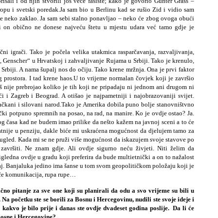
sali i od njih stvorili još veće fašiste; kako je govorio Gunter Grass –
ropu i svetski poredak.Ja sam bio u Berlinu kad se rušio Zid i vidio sam
je neko zaklao. Ja sam sebi stalno ponavljao – neko će zbog ovoga obući
ri on obično ne donese najveću štetu u mjestu udara već tamo gdje je
ni igrači. Tako je počela velika utakmica rasparčavanja, razvaljivanja,
, Genscher“ u Hrvatskoj i zahvaljivanje Rujama u Srbiji. Tako je krenulo,
 Srbiji. A nama šupalj nos do očiju. Tako krene mržnja. Ona je prvi faktor
g prostora. I tad krene haos.U to vrijeme normalan čovjek koji je završio
š nije prebrojao koliko je tih koji ne pripadaju ni jednom ani drugom ni
i i Zagreb i Beograd. A otišao je najpametniji i najobrazovaniji svijet.
ačkani i silovani narod.Tako je Amerika dobila puno bolje stanovništvno
čki potpuno spremnih na posao, na rad, na manire. Ko je ovdje ostao? Ja.
og časa kad ne budem imao prilike da nešto kažem na javnoj sceni a to će
ovatnije u penziju, dakle biće mi uskraćena mogućnost da djelujem tamo za
n ugled. Kada mi se ne pruži više mogućnost da iskazujem svoje stavove po
završiti. Ne znam gdje. Ali ovdje sigurno neću živjeti. Niti želim da
igledna ovdje u gradu koji preferira da bude multietnički a on to nažalost
slučaj. Banjaluka jedino ima šanse u tom svom geopolitičkom položaju koji je
tiče komunikacija, rupa rupe…
čno pitanje za sve one koji su planirali da odu a svo vrijeme su bili u
 Na početku ste se borili za Bosnu i Hercegovinu, nudili ste svoje ideje i
o kakvo je bilo prije i danas ste ovdje dvadeset godina poslije. Da li će
 Bosne i Hercegovine?