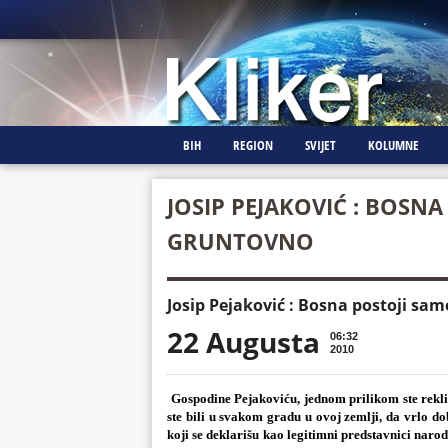
BIH
REGION
SVIJET
KOLUMNE
JOSIP PEJAKOVIĆ : BOSN
GRUNTOVNO
Josip Pejaković : Bosna postoji sa
22 Augusta
06:32
2010
Gospodine Pejakoviću, jednom prilikom ste rekli
ste bili u svakom gradu u ovoj zemlji, da vrlo d
koji se deklarišu kao legitimni predstavnici nar