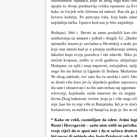
oslobođenih Njemaca, koje su zbog toga Rusi terori
spojiti to dvoje predstavlja veliku opasnost za Ev
kako se čovjek reže žiletom od radosti. Kao da ga 
krvavu košulju. Po principu vala, koji kada uda
najslabija tačka. Upravo kod nas je bilo najslabije.
Bošnjaci, Srbi i Hrvati su samo poslužili kao obič
uništavanja uz amanet i jednih i drugih. Uz „Danke
njemački interes je zavladao u Hrvatskoj a ruski po
koji ima smisla kad je u pitanju uništavanje jedno
fakultet kupi svoju porodicu i ide odavde. Niko jo
trećem korpusu, otišlo iz ovih gradova, uključujuć
Dodajmo, uz njih i onaj napaćeni, ozlojađeni, oplj
nego što im dolazi iz Ugande ili Sudana. Multietni
Ne zbog zablude, već zato što ću možda i otići. On
se desiti vrlo brzo jer ću slijedeće godine najver
šta sam i obrazovan i za što sam stekao taj ogroma
televiziji, kojekuda, onda naravno da ću negdje 
živim.Zbog bahatosti većine, koja je i više nego oč
nije, kao što to nije više ni Banjaluka. Isti je to 
božanstven, za razliku od Sarajeva, koje je, što se 
* Kako ste rekli, razmišljate da odete. Jedno logi
Bosni i Hercegovini – zašto niste otišli na početku.
svoje riječi da se spasi mir i da se sačuva društv
biti poraz ili pobjeda ako Josip Pejaković ode iz