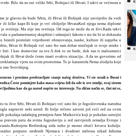

K
tvrde. Bilo da su oni veliki Srbi, Bošnjaci ili Hrvati. I takvi se većinom u
me je glavno da bude Srbin, ili Hrvat ili Bošnjak nije zavrijedio da vodi
e ili ličke kape.Ili koje je već obilježje HrvataKod njega nema diplome
u je svetinja. Ma nije mu svetinja. Od toga ne može da se živi.Kada takvi
uvala u parlamentarnoj skupštini i udarajući šakom o sto da bi se dokazala
u branili postulati vrijednosti obrazovanja, nauke, kulture ili uspjeha u
rbin, Hrvat ili Bošnjak već zato što sam dobar stručnjak iz svoje struke i

K
sne biti. I kao domovine za sve.A dok to ne bude, dok nas ti maloumnici
ošnjak ili Hrvat dotle ćemo imati ovakvu situaciju.. A da ne govorimo od
i proklamuju vjeru na ovim prostorima. To je katastrofa.Nema zlodjela koje
 u ime Svevišnjeg.
stavno i precizno predstavljate stanje našeg društva. Vi ste ostali u Bosni i
a porodica.Često pominjete kako masa svijeta želi da ode iz ove zemlje, ovaj sistem
i ljudima kao da ga narod uopšte ne interesuje. Na sličan način se, čini mi se,
 što tu žive Srbi, Hrvati ili Bošnjaci već zato što je Jugoslovenska narodna
gla napraviti neki nered. Ili bolje rečeno zavesti još veći red na ovim
njih pokušaja tadašnjeg premijera Ante Markovića koji je pokušao ustrojiti
 pravom putu da svrsta Jugoslaviju u red razvijenih zemalja Evrope i
varalo.Rušenjem Berlinskog zida neko je morao obući krvavu košulju.
cionalno potpuno sređenih Njemaca i dvadeset miliona nikad fašizma