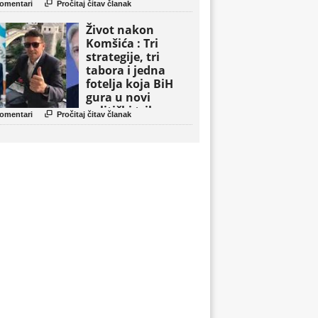

omentari
Pročitaj čitav članak
Život nakon
Komšića : Tri
strategije, tri
tabora i jedna
fotelja koja BiH
gura u novi
politički triler

omentari
Pročitaj čitav članak