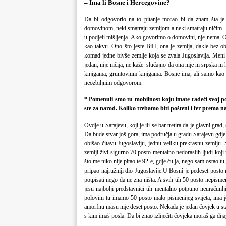
– Ima li Bosne i Hercegovine?
Da bi odgovorio na to pitanje morao bi da znam šta je B
domovinom, neki smatraju zemljom a neki smatraju ničim. T
u podjeli mišljenja. Ako govorimo o domovini, nje nema. Ona
kao takvu. Ono što jeste BiH, ona je zemlja, dakle bez obzir
komad jedne bivše zemlje koja se zvala Jugoslavija. Men
jedan, nije ničija, ne kaže slučajno da ona nije ni srpska n
knjigama, gruntovnim knjigama. Bosne ima, ali samo kao 
neozbiljnim odgovorom.
* Pomenuli smo tu mobilnost koju imate radeći svoj p
ste za narod. Koliko trebamo biti pošteni i fer prema n
Ovdje u Sarajevu, koji je ili se bar tretira da je glavni grad,
Da bude stvar još gora, ima područja u gradu Sarajevu gdje 
obišao čitavu Jugoslaviju, jednu veliku prekrasnu zemlju. S
zemlji živi sigurno 70 posto mentalno nedoraslih ljudi koji 
što me niko nije pitao te 92-e, gdje ću ja, nego sam ostao tu
pripao najružniji dio Jugoslavije.U Bosni je pedeset posto
potpisati nego da ne zna ništa. A svih tih 50 posto nepismen
jesu najbolji predstavnici tih mentalno potpuno neuračunlj
polovini tu imamo 50 posto malo pismenijeg svijeta, ima je
amorfnu masu nije deset posto. Nekada je jedan čovjek u stan
s kim imaš posla. Da bi znao izliječiti čovjeka moraš ga dija