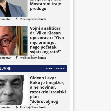
Mostarom traje
predugo

omentari
Pročitaj čitav članak
Vojni analitičar
dr. Vilko Klasan
upozorava : “Ovo
nije primirje ,
nego početak
svjetskog rata!”
(Video)

omentari
Pročitaj čitav članak
LUMNE
VIŠE ČLANAKA
Gideon Levy :
Kako je tinejdžer,
a ne novinar,
razotkrio izraelski
plan
“dobrovoljnog
iseljavanja ” iz

omentari
Pročitaj čitav članak
Gaze