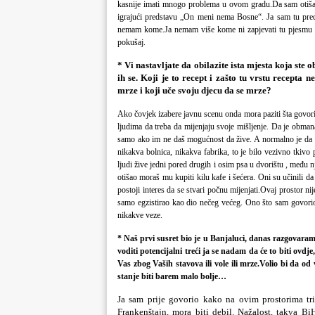
kasnije imati mnogo problema u ovom gradu.Da sam otišao
igrajući predstavu „On meni nema Bosne“. Ja sam tu predst
nemam kome.Ja nemam više kome ni zapjevati tu pjesmu o B
pokušaj.
* Vi nastavljate da obilazite ista mjesta koja ste ob
ih se. Koji je to recept i zašto tu vrstu recepta 
mrze i koji uče svoju djecu da se mrze?
Ako čovjek izabere javnu scenu onda mora paziti šta govori,
ljudima da treba da mijenjaju svoje mišljenje. Da je obma
samo ako im ne daš mogućnost da žive. A normalno je da n
nikakva bolnica, nikakva fabrika, to je bilo vezivno tkivo p
ljudi žive jedni pored drugih i osim psa u dvorištu , među 
otišao moraš mu kupiti kilu kafe i šećera. Oni su učinili da
postoji interes da se stvari počnu mijenjati.Ovaj prostor ni
samo egzistirao kao dio nečeg većeg. Ono što sam govor
nikakve veze.
* Naš prvi susret bio je u Banjaluci, danas razgovara
voditi potencijalni treći ja se nadam da će to biti ovdje
Vas zbog Vaših stavova ili vole ili mrze.Volio bi da o
stanje biti barem malo bolje…
Ja sam prije govorio kako na ovim prostorima tri
Frankenštajn, mora biti debil. Nažalost, takva B