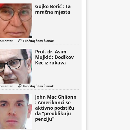
Gojko Berić : Ta
mračna mjesta

omentari
Pročitaj čitav članak
Prof. dr. Asim
Mujkić : Dodikov
Kec iz rukava

omentari
Pročitaj čitav članak
John Mac Ghlionn
: Amerikanci se
aktivno podstiču
da “preoblikuju
penziju”