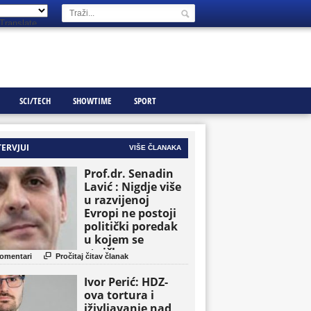
Translate
SCI/TECH
SHOWTIME
SPORT
TERVJUI
VIŠE ČLANAKA
Prof.dr. Senadin
Lavić : Nigdje više
u razvijenoj
Evropi ne postoji
politički poredak
u kojem se
etničke grupe

omentari
Pročitaj čitav članak
pojavljuju kao
osnovne političke
Ivor Perić: HDZ-
jedinice
ova tortura i
iživljavanje nad