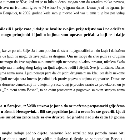
 u martu te 92-e, kad mi je to bilo nuđeno, mogao sam da zaradim toliko novaca,
avu na isti način igrao te 74-e kao što je igram danas. Danas je ni ne igram, jer
anjaluci, te 2002. godine kada sam je pjevao kod vas u emisiji je bio posljednji
ilazili i prije rata, i dalje se hvalite svojim prijateljstvima i ne odričete
ne mogu primjeniti i ljudi o kojima smo upravo pričali a koji se i dalje
 kakve poruke šalje. Ja imam potrebu da stvari dijagnostificiram do kraja i da kažem
na da ljudi ne mogu da žive jedni sa drugima. Oni ne mogu da žive jedni sa drugima
e mogu da žive zajedno ako između njih ne postoji nikakav prostor, nikakva škola
rije rata i razlog zbog kojeg su ljudi zajedno radili i živjeli. Sve je uništeno. Danas
njima nema ništa. Ljudi nemaju para da idu jedni drugima ni na kfau, jer da bi nekome
 ljudi nemaju para.Interes je jedini lijek protiv pojava o kojima vi govorite. Danas ne
je dorastao demokratiji ni u kojem pravcu, ovaj je prostor sazrio za protektorat, on je
io „On meni nema Bosne“, to sa ovim prostorom a pogotovo sa ovim stanjem nema
mo u Sarajevu, iz Vaših stavova je jasno da ne možemo pretpostaviti gdje ćemo
, u Bosni i Hercegovini… Bili ste poprilično jasni u ovom što ste govorili. Ljudi
d vas iznjedrim zrnce nade za ovo društvo. Gdje vidite nadu da će za 10 godina
 majke rađaju jedno dijete. naravno kao rezultat tog poroda mora biti
iH se danas pravi i ja ne vidim nikakvo rješenje za samostalnu Bosnu i