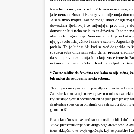
Neće biti poraz, zašto bi bio? Ja sam učinio sve, al
ja je nemam. Bosna i Hercegovina nije moja domovin
Ja sam imao majku, sad ne mogu imati drugu majk
doveo.Ima ljudi koji to mijenjaju, prvo im je d
domovina biti neka mala treća državica. Ja to ne m
oltar ni te Jugoslavije. Smatrao sam da je nekako
njoj govorio isključivo i samo u sastavu Jugoslavij
padalo. To je ludost.Ali kad se već dogodilo to š
spavaća soba onda sam želio da taj prostor uredim,
da se napravi neka unija bilo koje vrste između Bos
nekom zajedništvu i Srbi i Hrvati i ovi ljudi iz Bosn
* Zar ne mislite da će većina reći kako to nije tačno, ka
bili razlog da se ubijamo među sobom…
Zbog toga sam i govorio o pokretljivosti, jer to je Bosna
Zamislite koliko sam ja neravnopravan u odnosu sa nekim k
koji ne smije sjesti u ćevabdbžinicu na pola puta jer se pla
da ubjeđuje svoje da su oni drugi loši a da su ovi dobri. E 
ga onaj naš“.
E, a nakon što smo se međusobno mrzili, pubijali došli se 
Visoki predstavnik nije ništa drugo nego dreser pasa. A ovi ni
takav sklupčan u to svoje ogorčenje, koji se presabire i ž