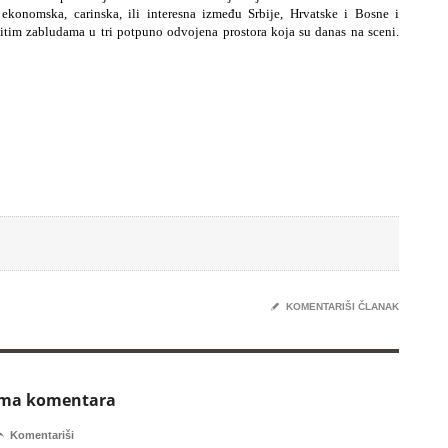
ekonomska, carinska, ili interesna između Srbije, Hrvatske i Bosne i
itim zabludama u tri potpuno odvojena prostora koja su danas na sceni.
✎
KOMENTARIŠI ČLANAK
ema komentara

Komentariši