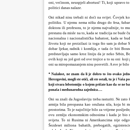
oni, većinom, neuspjeli abortusi! Ti, koji upravo to 
politici danas nalaze.
Oni nikad nisu trebali ni doći na svijet. Čovjek ko
politiku. U njemu nema ništa drugo do fesa, šubar
doktora ili profesora, to je njemu najvažnije, to m
prestanu da misle na to, kada se tradicija ne bude č
nacionalna i nacionalistička bahatost, kada se bud
životu koji ne proizilazi iz toga što sam ja dobar S
dobar ljekar, radnik i komšija, e tada će biti Bo
predstavljaju samo kroz liniju da je neko Srbin, B
ovih koji su još gori od ove trojice a to su oni koj
oni sa miropomazanjem nisu posvetili. A sve je bilo
* Nažalost, ne znam da li je dobro to što ovako jedno
Hercegovini, mogli ste otići, ali ste ostali, tu je i Vaš
koji stvara lobotomiju o kojem pričate kao da se ne bav
ponaša i međunarodna zajednica….
Oni su znali da Jugoslaviju treba rasturiti. Ne zato
armija bila preopasna kao oružana sila, koja bi mo
prostorima. To je najočitije bilo za vrijeme posljed
ovu zemlju ekonomskim odnosima i kada je bio na
svijeta. To ni Rusima ni Amerikancima nije odgo
Šezdeset miliona bahatih, prebogatih, egzisten