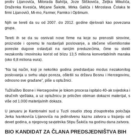
protiv Lijanovića, Milorada Bahilja, Joze Sliškovića, Željka Mikulića,
Draženka Kvesića, Mirjane Šakote, Mirka Galića i Miroslava Čolaka te
firmi Lijanovići, Mi-mo, Farmer, Farmko i Optimum.
Njih se tereti da su od 2007. do 2012. godine djelovali kao povezana
grupa.
Tereti ih se da su osnivali nove firme na koje su prenosili sirovine,
proizvode i opremu te nastavljali poslovanje, a stečene višemilionske
poreske dugove ostavljali na ranijim preduzećima, čime su stekli
nezakonitu imovinsku korist od blizu 13,5 miliona konvertabilnih maraka
(oko 6,8 miliona eura).
“Na taj način, koji je nekoliko godina predstavljao modus nezakonitog
poslovanja u svrhu utaje poreza, oštetili su državu Bosnu i Hercegovinu,
odnosno sve građane”, piše u optužnici.
Tužilaštvo Bosne i Hercegovine je tokom procesa ispitalo 40-ak svjedoka i
stručnih vještaka, a uz optužnicu je priložen obiman dokazni materijal, s
više od 1.000 materijalnih dokaza.
U januaru je Kantonalni sud u Tuzli osudio zbog zloupotreba položaja
Jerka Ivankovića Lijanovića na jedinstvenu kaznu zatvora u trajanju od
devet godina, a njegovog savjetnika Stipu Šakića na godinu dana zatvora.
BIO KANDIDAT ZA ČLANA PREDSJEDNIŠTVA BIH