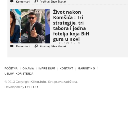


Komentari
Pročitaj čitav članak
Život nakon
Komšića : Tri
strategije, tri
tabora i jedna
fotelja koja BiH
gura u novi
politički triler


Komentari
Pročitaj čitav članak
POČETNA
O NAMA
IMPRESSUM
KONTAKT
MARKETING
USLOVI KORIŠTENJA
© 2013 Copyright
Kliker.info
. Sva prava zadržana.
Developed by
LEFTOR