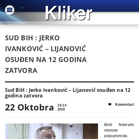
SUD BIH : JERKO
IVANKOVIĆ – LIJANOVIĆ
OSUĐEN NA 12 GODINA
ZATVORA
Sud BiH : Jerko Ivanković – Lijanović osuđen na 12
godina zatvora
22 Oktobra
Komentari

14:14
2018
Bivši federalni
ministar
poljoprivrede,