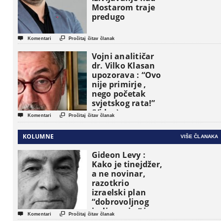
Mostarom traje
predugo


Komentari
Pročitaj čitav članak
Vojni analitičar
dr. Vilko Klasan
upozorava : “Ovo
nije primirje ,
nego početak
svjetskog rata!”
(Video)


Komentari
Pročitaj čitav članak
KOLUMNE
VIŠE ČLANAKA
Gideon Levy :
Kako je tinejdžer,
a ne novinar,
razotkrio
izraelski plan
“dobrovoljnog
iseljavanja ” iz


Komentari
Pročitaj čitav članak
Gaze