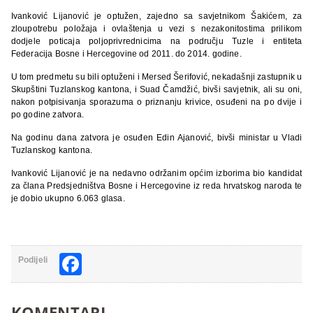
Ivanković Lijanović je optužen, zajedno sa savjetnikom Šakićem, za
zloupotrebu položaja i ovlaštenja u vezi s nezakonitostima prilikom
dodjele poticaja poljoprivrednicima na području Tuzle i entiteta
Federacija Bosne i Hercegovine od 2011. do 2014. godine.
U tom predmetu su bili optuženi i Mersed Šerifović, nekadašnji zastupnik u
Skupštini Tuzlanskog kantona, i Suad Čamdžić, bivši savjetnik, ali su oni,
nakon potpisivanja sporazuma o priznanju krivice, osuđeni na po dvije i
po godine zatvora.
Na godinu dana zatvora je osuđen Edin Ajanović, bivši ministar u Vladi
Tuzlanskog kantona.
Ivanković Lijanović je na nedavno održanim općim izborima bio kandidat
za člana Predsjedništva Bosne i Hercegovine iz reda hrvatskog naroda te
je dobio ukupno 6.063 glasa.
Facebook
Podijeli
KOMENTARI