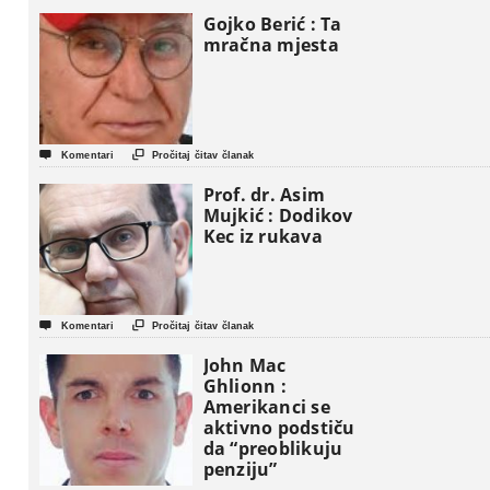
Gojko Berić : Ta
mračna mjesta


Komentari
Pročitaj čitav članak
Prof. dr. Asim
Mujkić : Dodikov
Kec iz rukava


Komentari
Pročitaj čitav članak
John Mac
Ghlionn :
Amerikanci se
aktivno podstiču
da “preoblikuju
penziju”