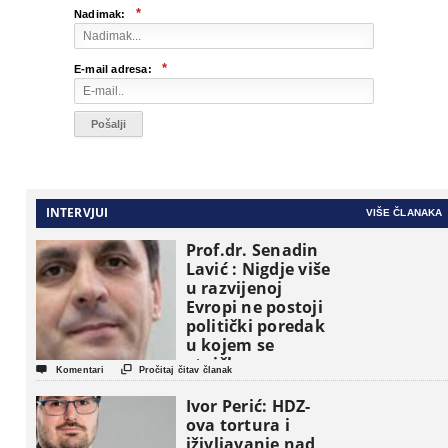
*
Nadimak:
*
E-mail adresa:
INTERVJUI
VIŠE ČLANAKA
Prof.dr. Senadin
Lavić : Nigdje više
u razvijenoj
Evropi ne postoji
politički poredak
u kojem se
etničke grupe


Komentari
Pročitaj čitav članak
pojavljuju kao
osnovne
Ivor Perić: HDZ-
političke jedinice
ova tortura i
iživljavanje nad