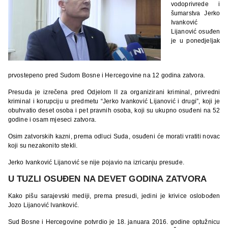
vodoprivrede i
šumarstva Jerko
Ivanković
Lijanović osuđen
je u ponedjeljak
prvostepeno pred Sudom Bosne i Hercegovine na 12 godina zatvora.
Presuda je izrečena pred Odjelom II za organizirani kriminal, privredni
kriminal i korupciju u predmetu “Jerko Ivanković Lijanović i drugi”, koji je
obuhvatio deset osoba i pet pravnih osoba, koji su ukupno osuđeni na 52
godine i osam mjeseci zatvora.
Osim zatvorskih kazni, prema odluci Suda, osuđeni će morati vratiti novac
koji su nezakonito stekli.
Jerko Ivanković Lijanović se nije pojavio na izricanju presude.
U TUZLI OSUĐEN NA DEVET GODINA ZATVORA
Kako pišu sarajevski mediji, prema presudi, jedini je krivice oslobođen
Jozo Lijanović Ivanković.
Sud Bosne i Hercegovine potvrdio je 18. januara 2016. godine optužnicu