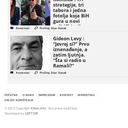
strategije, tri
tabora i jedna
fotelja koja BiH
gura u novi
politički triler


Komentari
Pročitaj čitav članak
Gideon Levy :
“Jevrej si?” Prvo
iznenađenje, a
zatim ljutnja.
“Šta si radio u
Ramali?”


Komentari
Pročitaj čitav članak
POČETNA
O NAMA
IMPRESSUM
KONTAKT
MARKETING
USLOVI KORIŠTENJA
© 2013 Copyright
Kliker.info
. Sva prava zadržana.
Developed by
LEFTOR