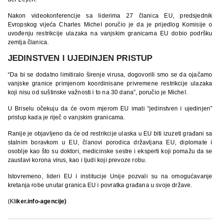
Nakon videokonferencije sa liderima 27 članica EU, predsjednik
Evropskog vijeća Charles Michel poručio je da je prijedlog Komisije o
uvođenju restrikcije ulazaka na vanjskim granicama EU dobio podršku
zemlja članica.
JEDINSTVEN I UJEDINJEN PRISTUP
“Da bi se dodatno limitiralo širenje virusa, dogovorili smo se da ojačamo
vanjske granice primjenom koordinisane privremene restrikcije ulazaka
koji nisu od suštinske važnosti i to na 30 dana”, poručio je Michel.
U Briselu očekuju da će ovom mjerom EU imati “jedinstven i ujedinjen”
pristup kada je riječ o vanjskim granicama.
Ranije je objavljeno da će od restrikcije ulaska u EU biti izuzeti građani sa
stalnim boravkom u EU, članovi porodica državljana EU, diplomate i
osoblje kao što su doktori, medicinske sestre i eksperti koji pomažu da se
zaustavi korona virus, kao i ljudi koji prevoze robu.
Istovremeno, lideri EU i institucije Unije pozvali su na omogućavanje
kretanja robe unutar granica EU i povratka građana u svoje države.
(Kl
iker.info-agencije)