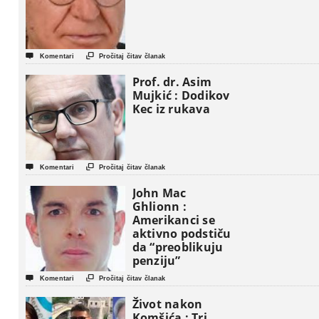


Komentari
Pročitaj čitav članak
Prof. dr. Asim
Mujkić : Dodikov
Kec iz rukava


Komentari
Pročitaj čitav članak
John Mac
Ghlionn :
Amerikanci se
aktivno podstiču
da “preoblikuju
penziju”


Komentari
Pročitaj čitav članak
Život nakon
Komšića : Tri