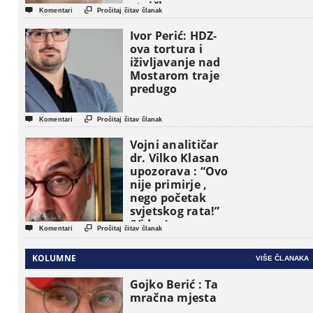
etničke grupe


Komentari
Pročitaj čitav članak
pojavljuju kao
osnovne
Ivor Perić: HDZ-
političke jedinice
ova tortura i
iživljavanje nad
Mostarom traje
predugo


Komentari
Pročitaj čitav članak
Vojni analitičar
dr. Vilko Klasan
upozorava : “Ovo
nije primirje ,
nego početak
svjetskog rata!”
(Video)


Komentari
Pročitaj čitav članak
KOLUMNE
VIŠE ČLANAKA
Gojko Berić : Ta
mračna mjesta