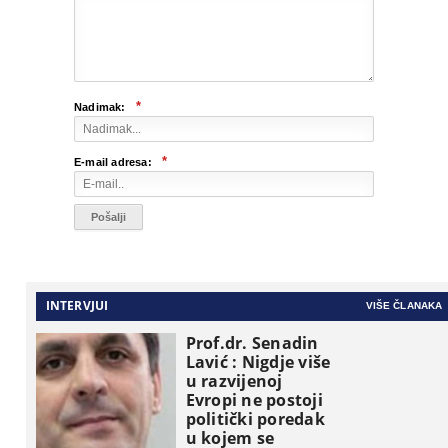
*
Nadimak:
*
E-mail adresa:
INTERVJUI
VIŠE ČLANAKA
Prof.dr. Senadin
Lavić : Nigdje više
u razvijenoj
Evropi ne postoji
politički poredak
u kojem se