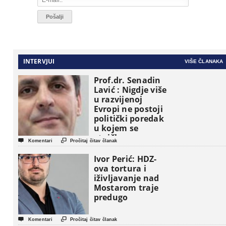
INTERVJUI
VIŠE ČLANAKA
Prof.dr. Senadin
Lavić : Nigdje više
u razvijenoj
Evropi ne postoji
politički poredak
u kojem se
etničke grupe


Komentari
Pročitaj čitav članak
pojavljuju kao
osnovne
Ivor Perić: HDZ-
političke jedinice
ova tortura i
iživljavanje nad
Mostarom traje
predugo


Komentari
Pročitaj čitav članak