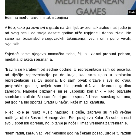
Edin na međunarodnim takmičenjima
A Edo, kako ga zovu svi u gradu na Uni, ljubav prema karateu naslijedio je
od svog oca i od svoje desete godine niže uspjehe i donosi zlato. Ne
samo sa bosanskohercegovačkih takmičenja, već i onih puno većih,
svjetskih.
Svjedoči tome njegova momačka soba, čiji su zidovi prepuni pehara,
medalja, plaketa i priznanja.
“Bavim se karateom od sedme godine. U reprezentaciji sam od početka,
od dječije reprezentacije pa do kraja, kad sam upao u seniorsku
reprezentaciju sa 18 godina. Bio sam prvak države i sve do kraja,
pretprošle godine, uvijek sam bio prvak države, dvanaest godina
zaredom. Najbolje priznanje mi je Japodski konjanik – kad ostvarite
sportske rezultate. Bio sam četiri godine sportaš Unsko-sanskog kantona,
pet godina bio sportaš Grada Bihaća”, kaže mladi karatista.
Riječi koje je Nijaz Musić napisao iz duše, zapravo su riječi većine
roditelja cijele Bosne i Hercegovine. Edo putuje za Katar. Sa sobom nosi
svoju sportsku opremu, no, pitanje je hoće li imati vremena za treniranje.
“Idem raditi, zarađivati. Već nekoliko godina čekam posao. Bilo je tu raznih