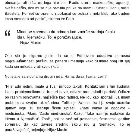
obećanja, ali ništa od toga nije bilo. Radio sam u marketniškoj agenciji,
svašta nešto, dok mi se nije otvorila prilika da idem u Katar, u Dohu, raditi.
Bauštela. Ponijet ću opremu i pokušat ću potražiti neki klub, ako budem
imao vremena od posla”, iskreno će Edin.
Mladi se spremaju da odmah kad završe srednju školu
idu u Njemačku. To je poražavajuće.
– Nijaz Musić
Ono što je sigurno jeste da će u Edinovom odsustvu ponosna
majka
Aiša
brisati prašinu sa pehara i medalja kako bi imale onaj isti sjaj
kada sin nekada vrati svojoj kući.
No, šta je sa stotinama drugih Eda, Hana, Saša, Ivana, Lejli?
“Nije Edo jedini. Imate u Tuzli mnogo takvih. Kontaktiram s tim ljudima.
Istom problematikom se treneri bave, odlaze nam mladi sportaši. Odlaze
po raznim osnovama, najčešće kao radnici. Ne idu kao sportaši. Ja imam
problem sa svojim takmičarima. Toliko je žalosno kad ja svoje učenike
upitam koju su srednju školu upisali. Znate kakav je odgovor –
medicinsku. Pitam: ‘Zašto medicinska’. Kažu: ‘Tako nam je najlakše da
idemo u Njemačku’. Znači, oni se već od petnaeste, šesnaeste godine
spremaju da kad završe srednju školu idu u Njemačku. To je
poražavajuće”, ocjenjuje Nijaz Musić.