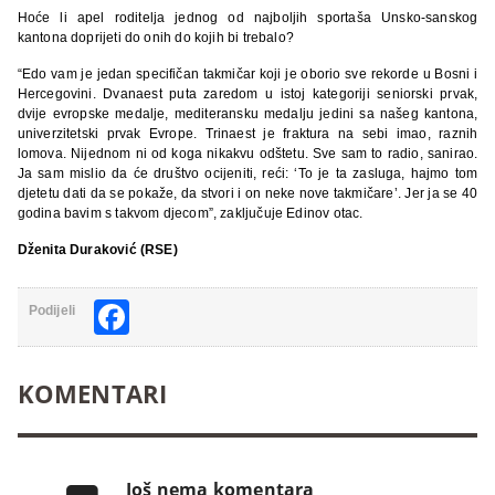
Hoće li apel roditelja jednog od najboljih sportaša Unsko-sanskog
kantona doprijeti do onih do kojih bi trebalo?
“Edo vam je jedan specifičan takmičar koji je oborio sve rekorde u Bosni i
Hercegovini. Dvanaest puta zaredom u istoj kategoriji seniorski prvak,
dvije evropske medalje, mediteransku medalju jedini sa našeg kantona,
univerzitetski prvak Evrope. Trinaest je fraktura na sebi imao, raznih
lomova. Nijednom ni od koga nikakvu odštetu. Sve sam to radio, sanirao.
Ja sam mislio da će društvo ocijeniti, reći: ‘To je ta zasluga, hajmo tom
djetetu dati da se pokaže, da stvori i on neke nove takmičare’. Jer ja se 40
godina bavim s takvom djecom”, zaključuje Edinov otac.
Dženita Duraković (RSE)
Facebook
Podijeli
KOMENTARI
Još nema komentara