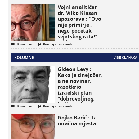
Vojni analitičar
dr. Vilko Klasan
upozorava : “Ovo
nije primirje ,
nego početak
svjetskog rata!”
(Video)


Komentari
Pročitaj čitav članak
KOLUMNE
VIŠE ČLANAKA
Gideon Levy :
Kako je tinejdžer,
a ne novinar,
razotkrio
izraelski plan
“dobrovoljnog
iseljavanja ” iz


Komentari
Pročitaj čitav članak
Gaze
Gojko Berić : Ta
mračna mjesta