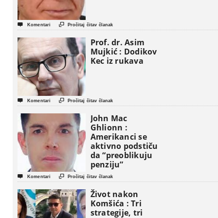


Komentari
Pročitaj čitav članak
Prof. dr. Asim
Mujkić : Dodikov
Kec iz rukava


Komentari
Pročitaj čitav članak
John Mac
Ghlionn :
Amerikanci se
aktivno podstiču
da “preoblikuju
penziju”


Komentari
Pročitaj čitav članak
Život nakon
Komšića : Tri
strategije, tri