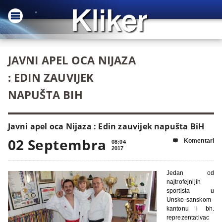
JAVNI APEL OCA NIJAZA
: EDIN ZAUVIJEK
NAPUŠTA BIH
Javni apel oca Nijaza : Edin zauvijek napušta BiH
02 Septembra
Komentari

08:04
2017
Jedan od
najtrofejnijih
sportista u
Unsko-sanskom
kantonu i bh.
reprezentativac