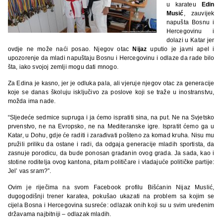
u karateu
Edin
Musić
, zauvijek
napušta Bosnu i
Hercegovinu i
dolazi u Katar jer
ovdje ne može naći posao. Njegov otac
Nijaz
uputio je javni apel i
upozorenje da mladi napuštaju Bosnu i Hercegovinu i odlaze da rade bilo
šta, iako svojoj zemlji mogu dati mnogo.
Za Edina je kasno, jer je odluka pala, ali vjeruje njegov otac za generacije
koje se danas školuju isključivo za poslove koji se traže u inostranstvu,
možda ima nade.
“Sljedeće sedmice supruga i ja ćemo ispratiti sina, na put. Ne na Svjetsko
prvenstvo, ne na Evropsko, ne na Mediteranske igre. Ispratit ćemo ga u
Katar, u Dohu, gdje će raditi i zarađivati pošteno za komad kruha. Nisu mu
pružili priliku da ostane i radi, da odgaja generacije mladih sportista, da
zasnuje porodicu, da bude ponosan građanin ovog grada. Ja sada, kao i
stotine roditelja ovog kantona, pitam političare i vladajuće političke partije:
Jel’ vas sram?”.
Ovim je riječima na svom Facebook profilu Bišćanin Nijaz Muslić,
dugogodišnji trener karatea, pokušao ukazati na problem sa kojim se
cijela Bosna i Hercegovina susreće: odlazak onih koji su u svim uređenim
državama najbitniji – odlazak mladih.