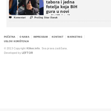
tabora i jedna
fotelja koja BiH
gura u novi
politički triler


Komentari
Pročitaj čitav članak
POČETNA
O NAMA
IMPRESSUM
KONTAKT
MARKETING
USLOVI KORIŠTENJA
© 2013 Copyright
Kliker.info
. Sva prava zadržana.
Developed by
LEFTOR