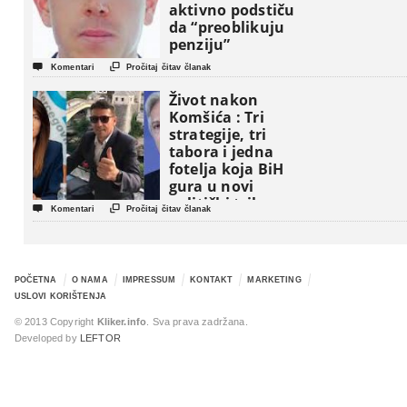
aktivno podstiču
da “preoblikuju
penziju”


Komentari
Pročitaj čitav članak
Život nakon
Komšića : Tri
strategije, tri
tabora i jedna
fotelja koja BiH
gura u novi
politički triler


Komentari
Pročitaj čitav članak
POČETNA
O NAMA
IMPRESSUM
KONTAKT
MARKETING
USLOVI KORIŠTENJA
© 2013 Copyright
Kliker.info
. Sva prava zadržana.
Developed by
LEFTOR