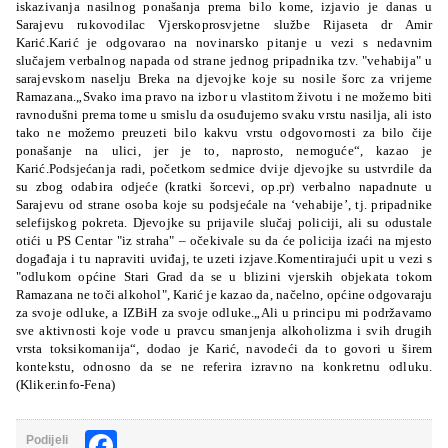
iskazivanja nasilnog ponašanja prema bilo kome, izjavio je danas u
Sarajevu rukovodilac Vjerskoprosvjetne službe Rijaseta dr Amir
Karić.Karić je odgovarao na novinarsko pitanje u vezi s nedavnim
slučajem verbalnog napada od strane jednog pripadnika tzv. "vehabija" u
sarajevskom naselju Breka na djevojke koje su nosile šorc za vrijeme
Ramazana.„Svako ima pravo na izbor u vlastitom životu i ne možemo biti
ravnodušni prema tome u smislu da osuđujemo svaku vrstu nasilja, ali isto
tako ne možemo preuzeti bilo kakvu vrstu odgovornosti za bilo čije
ponašanje na ulici, jer je to, naprosto, nemoguće“, kazao je
Karić.Podsjećanja radi, početkom sedmice dvije djevojke su ustvrdile da
su zbog odabira odjeće (kratki šorcevi, op.pr) verbalno napadnute u
Sarajevu od strane osoba koje su podsjećale na ‘vehabije’, tj. pripadnike
selefijskog pokreta. Djevojke su prijavile slučaj policiji, ali su odustale
otići u PS Centar "iz straha" – očekivale su da će policija izaći na mjesto
događaja i tu napraviti uviđaj, te uzeti izjave.Komentirajući upit u vezi s
"odlukom općine Stari Grad da se u blizini vjerskih objekata tokom
Ramazana ne toči alkohol", Karić je kazao da, načelno, općine odgovaraju
za svoje odluke, a IZBiH za svoje odluke.„Ali u principu mi podržavamo
sve aktivnosti koje vode u pravcu smanjenja alkoholizma i svih drugih
vrsta toksikomanija“, dodao je Karić, navodeći da to govori u širem
kontekstu, odnosno da se ne referira izravno na konkretnu odluku.
(Kliker.info-Fena)
Facebook
Podijeli