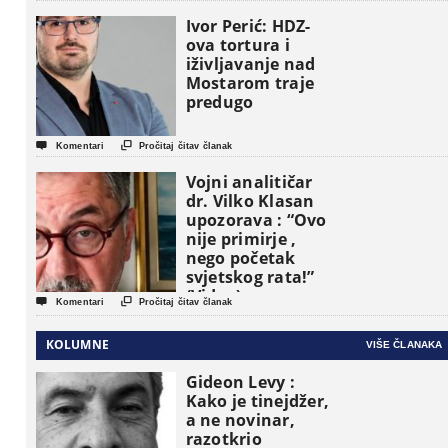
pojavljuju kao
osnovne
Ivor Perić: HDZ-
političke jedinice
ova tortura i
iživljavanje nad
Mostarom traje
predugo


Komentari
Pročitaj čitav članak
Vojni analitičar
dr. Vilko Klasan
upozorava : “Ovo
nije primirje ,
nego početak
svjetskog rata!”
(Video)


Komentari
Pročitaj čitav članak
KOLUMNE
VIŠE ČLANAKA
Gideon Levy :
Kako je tinejdžer,
a ne novinar,
razotkrio