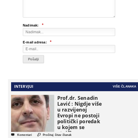
*
Nadimak:
*
E-mail adresa:
INTERVJUI
VIŠE ČLANAKA
Prof.dr. Senadin
Lavić : Nigdje više
u razvijenoj
Evropi ne postoji
politički poredak
u kojem se
etničke grupe


Komentari
Pročitaj čitav članak