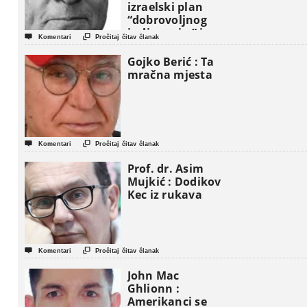
izraelski plan
“dobrovoljnog
iseljavanja ” iz


Komentari
Pročitaj čitav članak
Gaze
Gojko Berić : Ta
mračna mjesta


Komentari
Pročitaj čitav članak
Prof. dr. Asim
Mujkić : Dodikov
Kec iz rukava


Komentari
Pročitaj čitav članak
John Mac
Ghlionn :
Amerikanci se