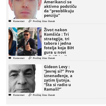
Amerikanci se
aktivno podstiču
da “preoblikuju
penziju”


Komentari
Pročitaj čitav članak
Život nakon
Komšića : Tri
strategije, tri
tabora i jedna
fotelja koja BiH
gura u novi
politički triler


Komentari
Pročitaj čitav članak
Gideon Levy :
“Jevrej si?” Prvo
iznenađenje, a
zatim ljutnja.
“Šta si radio u
Ramali?”


Komentari
Pročitaj čitav članak