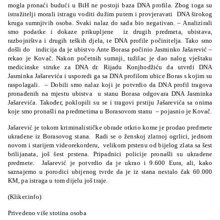
mogla pronaći budući u BiH ne postoji baza DNA profila. Zbog toga su
istražitelji morali istragu voditi dužim putem i provjeravati
DNA širokog
kruga sumnjivih osoba. Svaki nalaz do sada bio negativan. – Analizirali
smo podatke i dokaze prikupljene
iz drugih predmeta, ubistava,
razbojništva i drugih teških djela, te DNA profile počinitelja. Tako smo
došli do
indicija da je ubistvo Ante Borasa počinio Jasminko Jašarević –
rekao je Kovač. Nakon početnih sumnji, tužilac je dao nalog vještaku
medicinske struke za DNA dr. Rijadu Konjhodžiću da utvrdi DNA
Jasminka Jašarevića i usporedi ga sa DNA profilom ubice Boras s kojim su
raspolagali.
– Dobili smo nalaz koji je potvrdio da DNA profil tragova
pronađenih na mjestu ubistva
u stanu Borasa odgovara DNA Jasminka
Jašarevića. Također, poklopili su se i tragovi prstiju Jašarevića sa onima
koje smo pronašli na predmetima u Borasovom stanu
– pojasnio je Kovač.
Jašarević je tokom kriminalističke obrade otkrio kome je prodao predmete
ukradene iz Borasovog stana.
Radi se o ženskoj zlatnoj ogrlici, jednom
novom i starijem videorekorderu,
velikom prstenu od bijelog zlata sa šest
brilijanata, još šest prstena. Pripadnici policije pronašli su ukradene
predmete.
Jašarević je potvrdio da je ukrao i 9.600 Eura, ali, kako
saznajemo u porodici ubijenog tvrde da je iz stana nestalo čak 60.000
KM, pa istraga u tom dijelu još traje.
(Kliker.info)
Privedeno više stotina osoba