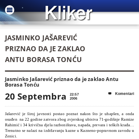
JASMINKO JAŠAREVIĆ
PRIZNAO DA JE ZAKLAO
ANTU BORASA TONĆU
Jasminko Jašarević priznao da je zaklao Antu
Borasa Tonću
20 Septembra
Komentari

22:57
2006
Jašarević je široj javnosti postao poznat nakon što je uhapšen, a onda
osuđen
na 22 godine zatvora zbog zvjerskog ubistva 71-godišnje Ramize
Rahimić i 34 krivična djela razboništava, napada, prevara i teških krađa…
Trenutno se nalazi na izdržavanju kazne u Kazneno-popravnom zavodu u
Zenici.