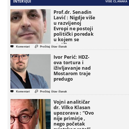
INTERVJUI
VIŠE ČLANAKA
Prof.dr. Senadin
Lavić : Nigdje više
u razvijenoj
Evropi ne postoji
politički poredak
u kojem se
etničke grupe


Komentari
Pročitaj čitav članak
pojavljuju kao
osnovne
Ivor Perić: HDZ-
političke jedinice
ova tortura i
iživljavanje nad
Mostarom traje
predugo


Komentari
Pročitaj čitav članak
Vojni analitičar
dr. Vilko Klasan
upozorava : “Ovo
nije primirje ,
nego početak