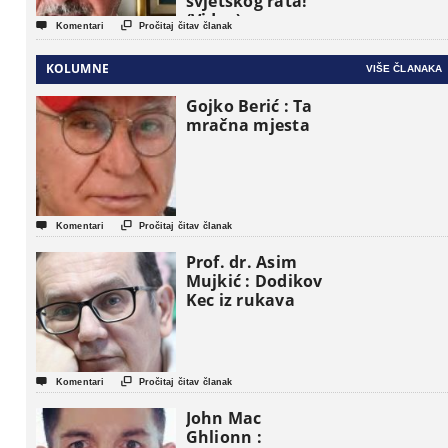
svjetskog rata!”
(Video)


Komentari
Pročitaj čitav članak
KOLUMNE
VIŠE ČLANAKA
Gojko Berić : Ta
mračna mjesta


Komentari
Pročitaj čitav članak
Prof. dr. Asim
Mujkić : Dodikov
Kec iz rukava


Komentari
Pročitaj čitav članak
John Mac
Ghlionn :