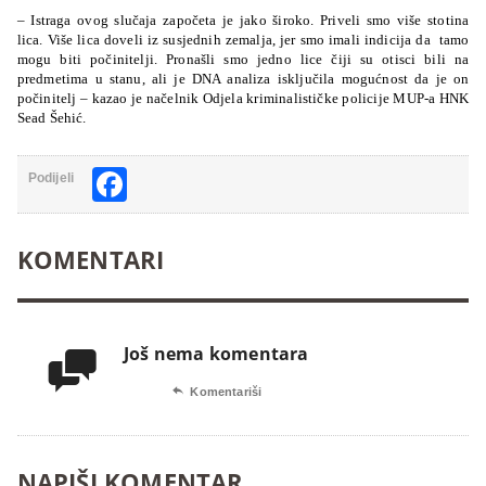
– Istraga ovog slučaja započeta je jako široko. Priveli smo više stotina
lica. Više lica doveli iz susjednih zemalja, jer smo imali indicija da
tamo
mogu biti počinitelji. Pronašli smo jedno lice čiji su otisci bili na
predmetima u stanu, ali je DNA analiza isključila mogućnost da je on
počinitelj – kazao je načelnik Odjela kriminalističke policije MUP-a HNK
Sead Šehić.
Facebook
Podijeli
KOMENTARI
Još nema komentara


Komentariši
NAPIŠI KOMENTAR