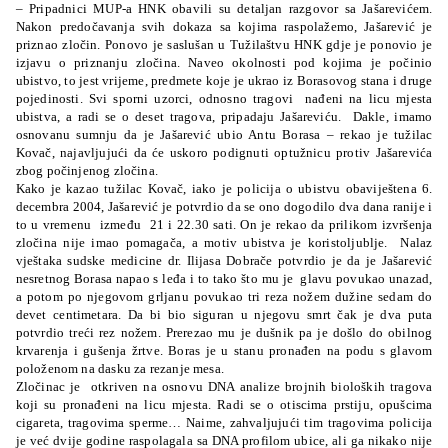
– Pripadnici MUP-a HNK obavili su detaljan razgovor sa Jašarevićem.
Nakon predočavanja svih dokaza sa kojima raspolažemo, Jašarević je
priznao zločin. Ponovo je saslušan u Tužilaštvu HNK gdje je ponovio je
izjavu o priznanju zločina. Naveo okolnosti pod kojima je počinio
ubistvo, to jest vrijeme, predmete koje je ukrao iz Borasovog stana i druge
pojedinosti. Svi sporni uzorci, odnosno tragovi
nađeni na licu mjesta
ubistva, a radi se o deset tragova, pripadaju Jašareviću.
Dakle, imamo
osnovanu sumnju da je Jašarević ubio Antu Borasa – rekao je tužilac
Kovač, najavljujući da će uskoro podignuti optužnicu protiv Jašarevića
zbog počinjenog zločina.
Kako je kazao tužilac Kovač, iako je policija o ubistvu obaviještena 6.
decembra 2004, Jašarević je potvrdio da se ono dogodilo dva dana ranije i
to u vremenu
između
21 i 22.30 sati. On je rekao da prilikom izvršenja
zločina nije imao pomagača, a motiv ubistva je koristoljublje.
Nalaz
vještaka sudske medicine dr. Ilijasa Dobrače potvrdio je da je Jašarević
nesretnog Borasa napao s leđa i to tako što mu je
glavu povukao unazad,
a potom po njegovom grljanu povukao tri reza nožem dužine sedam do
devet centimetara. Da bi bio siguran u njegovu smrt čak je dva puta
potvrdio treći rez nožem. Prerezao mu je dušnik pa je došlo do obilnog
krvarenja i gušenja žrtve. Boras je u stanu pronađen na podu s glavom
položenom na dasku za rezanje mesa.
Zločinac je
otkriven na osnovu DNA analize brojnih bioloških tragova
koji su pronađeni na licu mjesta. Radi se o otiscima prstiju, opušcima
cigareta, tragovima sperme… Naime, zahvaljujući tim tragovima policija
je već dvije godine raspolagala sa DNA profilom ubice, ali ga nikako nije