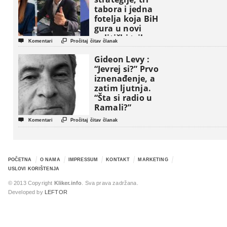
tabora i jedna
fotelja koja BiH
gura u novi
politički triler


Komentari
Pročitaj čitav članak
Gideon Levy :
“Jevrej si?” Prvo
iznenađenje, a
zatim ljutnja.
“Šta si radio u
Ramali?”


Komentari
Pročitaj čitav članak
POČETNA
O NAMA
IMPRESSUM
KONTAKT
MARKETING
USLOVI KORIŠTENJA
© 2013 Copyright
Kliker.info
. Sva prava zadržana.
Developed by
LEFTOR