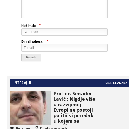
*
Nadimak:
*
E-mail adresa:
INTERVJUI
VIŠE ČLANAKA
Prof.dr. Senadin
Lavić : Nigdje više
u razvijenoj
Evropi ne postoji
politički poredak
u kojem se
etničke grupe


Komentari
Pročitaj čitav članak