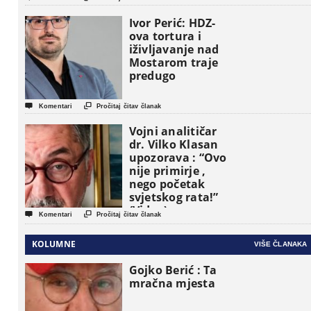
pojavljuju kao
osnovne
Ivor Perić: HDZ-
političke jedinice
ova tortura i
iživljavanje nad
Mostarom traje
predugo


Komentari
Pročitaj čitav članak
Vojni analitičar
dr. Vilko Klasan
upozorava : “Ovo
nije primirje ,
nego početak
svjetskog rata!”
(Video)


Komentari
Pročitaj čitav članak
KOLUMNE
VIŠE ČLANAKA
Gojko Berić : Ta
mračna mjesta