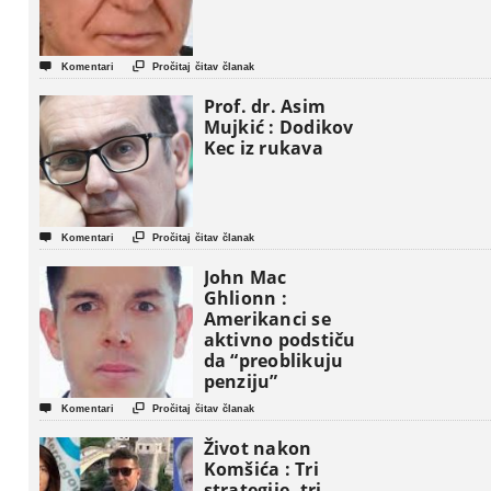


Komentari
Pročitaj čitav članak
Prof. dr. Asim
Mujkić : Dodikov
Kec iz rukava


Komentari
Pročitaj čitav članak
John Mac
Ghlionn :
Amerikanci se
aktivno podstiču
da “preoblikuju
penziju”


Komentari
Pročitaj čitav članak
Život nakon
Komšića : Tri
strategije, tri