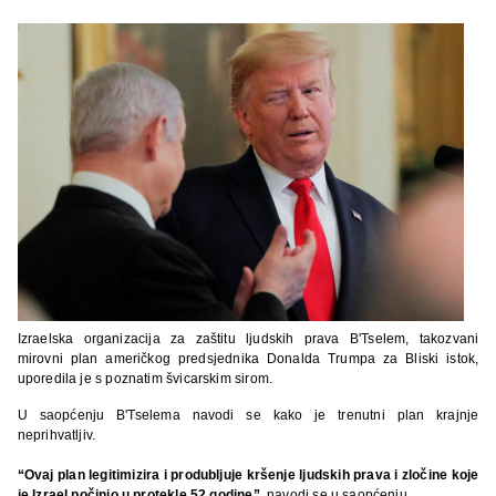
Izraelska organizacija za zaštitu ljudskih prava B'Tselem, takozvani
mirovni plan američkog predsjednika Donalda Trumpa za Bliski istok,
uporedila je s poznatim švicarskim sirom.
U saopćenju B'Tselema navodi se kako je trenutni plan krajnje
neprihvatljiv.
“Ovaj plan legitimizira i produbljuje kršenje ljudskih prava i zločine koje
je Izrael počinio u protekle 52 godine”,
navodi se u saopćenju.