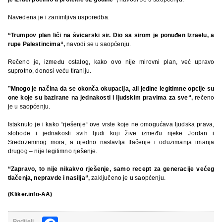
Navedena je i zanimljiva usporedba.
“Trumpov plan liči na švicarski sir. Dio sa sirom je ponuđen Izraelu, a
rupe Palestincima“,
navodi se u saopćenju.
Rečeno je, između ostalog, kako ovo nije mirovni plan, već upravo
suprotno, donosi veću tiraniju.
”Mnogo je načina da se okonča okupacija, ali jedine legitimne opcije su
one koje su bazirane na jednakosti i ljudskim pravima za sve“,
rečeno
je u saopćenju.
Istaknuto je i kako “rješenje“ ove vrste koje ne omogućava ljudska prava,
slobode i jednakosti svih ljudi koji žive između rijeke Jordan i
Sredozemnog mora, a ujedno nastavlja tlačenje i oduzimanja imanja
drugog – nije legitimno rješenje.
“Zapravo, to nije nikakvo rješenje, samo recept za generacije većeg
tlačenja, nepravde i nasilja“,
zaključeno je u saopćenju.
(Kliker.info-AA)
Podijeli