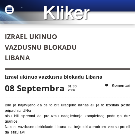
IZRAEL UKINUO
VAZDUSNU BLOKADU
LIBANA
Izrael ukinuo vazdusnu blokadu Libana
08 Septembra
Komentari

01:30
2006
Bilo je najavljeno da ce to biti uradjeno danas ali je to izostalo posto
pripadnici UN/a
nisu bili spremni da preuzmu nadgledanje kompletnog podrucja duz
granice.
Nakon vazdusne deblokade Libana na bejrutski aerodrom vec su poceli
da stizu avi