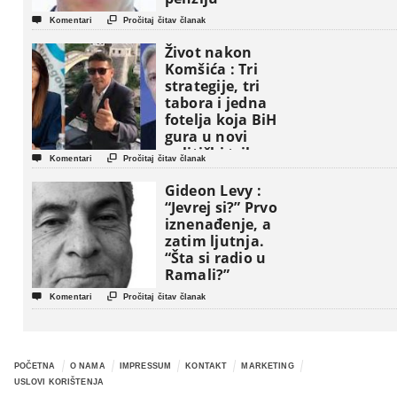


Komentari
Pročitaj čitav članak
Život nakon
Komšića : Tri
strategije, tri
tabora i jedna
fotelja koja BiH
gura u novi
politički triler


Komentari
Pročitaj čitav članak
Gideon Levy :
“Jevrej si?” Prvo
iznenađenje, a
zatim ljutnja.
“Šta si radio u
Ramali?”


Komentari
Pročitaj čitav članak
POČETNA
O NAMA
IMPRESSUM
KONTAKT
MARKETING
USLOVI KORIŠTENJA