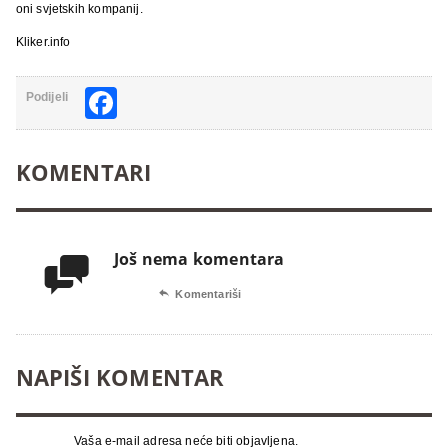
oni svjetskih kompanij.
Kliker.info
Facebook
Podijeli
KOMENTARI
Još nema komentara


Komentariši
NAPIŠI KOMENTAR
Vaša e-mail adresa neće biti objavljena.