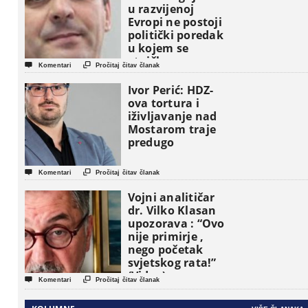
u razvijenoj
Evropi ne postoji
politički poredak
u kojem se
etničke grupe


Komentari
Pročitaj čitav članak
pojavljuju kao
osnovne
Ivor Perić: HDZ-
političke jedinice
ova tortura i
iživljavanje nad
Mostarom traje
predugo


Komentari
Pročitaj čitav članak
Vojni analitičar
dr. Vilko Klasan
upozorava : “Ovo
nije primirje ,
nego početak
svjetskog rata!”
(Video)


Komentari
Pročitaj čitav članak