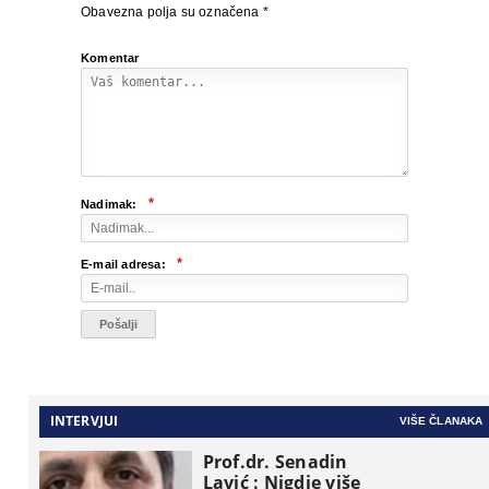
Obavezna polja su označena
*
Komentar
*
Nadimak:
*
E-mail adresa:
INTERVJUI
VIŠE ČLANAKA
Prof.dr. Senadin
Lavić : Nigdje više