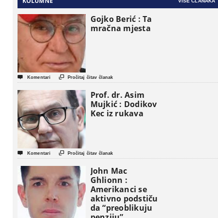
KOLUMNE
VIŠE ČLANAKA
Gojko Berić : Ta
mračna mjesta


Komentari
Pročitaj čitav članak
Prof. dr. Asim
Mujkić : Dodikov
Kec iz rukava


Komentari
Pročitaj čitav članak
John Mac
Ghlionn :
Amerikanci se
aktivno podstiču
da “preoblikuju
penziju”