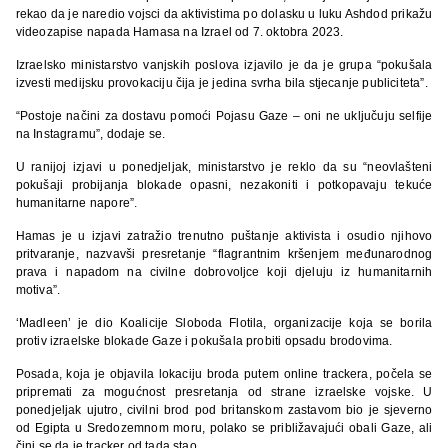
rekao da je naredio vojsci da aktivistima po dolasku u luku Ashdod prikažu
videozapise napada Hamasa na Izrael od 7. oktobra 2023.
Izraelsko ministarstvo vanjskih poslova izjavilo je da je grupa “pokušala
izvesti medijsku provokaciju čija je jedina svrha bila stjecanje publiciteta”.
“Postoje načini za dostavu pomoći Pojasu Gaze – oni ne uključuju selfije
na Instagramu”, dodaje se.
U ranijoj izjavi u ponedjeljak, ministarstvo je reklo da su “neovlašteni
pokušaji probijanja blokade opasni, nezakoniti i potkopavaju tekuće
humanitarne napore”.
Hamas je u izjavi zatražio trenutno puštanje aktivista i osudio njihovo
pritvaranje, nazvavši presretanje “flagrantnim kršenjem međunarodnog
prava i napadom na civilne dobrovoljce koji djeluju iz humanitarnih
motiva”.
‘Madleen’ je dio Koalicije Sloboda Flotila, organizacije koja se borila
protiv izraelske blokade Gaze i pokušala probiti opsadu brodovima.
Posada, koja je objavila lokaciju broda putem online trackera, počela se
pripremati za mogućnost presretanja od strane izraelske vojske. U
ponedjeljak ujutro, civilni brod pod britanskom zastavom bio je sjeverno
od Egipta u Sredozemnom moru, polako se približavajući obali Gaze, ali
čini se da je tracker od tada stao.