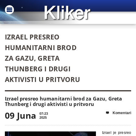
IZRAEL PRESREO
HUMANITARNI BROD
ZA GAZU, GRETA
THUNBERG I DRUGI
AKTIVISTI U PRITVORU
Izrael presreo humanitarni brod za Gazu, Greta
Thunberg i drugi aktivisti u pritvoru
09 Juna
Komentari

07:23
2025
Izrael je presreo