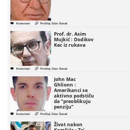


Komentari
Pročitaj čitav članak
Prof. dr. Asim
Mujkić : Dodikov
Kec iz rukava


Komentari
Pročitaj čitav članak
John Mac
Ghlionn :
Amerikanci se
aktivno podstiču
da “preoblikuju
penziju”


Komentari
Pročitaj čitav članak
Život nakon