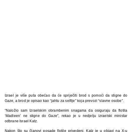
Izrael je više puta obećao da će spriječiti brod s pomoći da stigne do
Gaze, a brod je opisao kao “jahtu za selfije” koja prevozi “slavne osobe”.
“Naložio sam Izraelskim obrambenim snagama da osiguraju da flotila
‘Madleen’ ne stigne do Gaze”, rekao je u nedjelju izraelski ministar
odbrane Israel Katz.
Nakon što su članovi posade flotile privedeni, Katz je u objavi na X-u