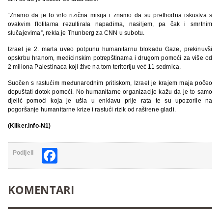
“Znamo da je to vrlo rizična misija i znamo da su prethodna iskustva s
ovakvim flotilama rezultirala napadima, nasiljem, pa čak i smrtnim
slučajevima”, rekla je Thunberg za CNN u subotu.
Izrael je 2. marta uveo potpunu humanitarnu blokadu Gaze, prekinuvši
opskrbu hranom, medicinskim potrepštinama i drugom pomoći za više od
2 miliona Palestinaca koji žive na tom teritoriju već 11 sedmica.
Suočen s rastućim međunarodnim pritiskom, Izrael je krajem maja počeo
dopuštati dotok pomoći. No humanitarne organizacije kažu da je to samo
djelić pomoći koja je ušla u enklavu prije rata te su upozorile na
pogoršanje humanitarne krize i rastući rizik od raširene gladi.
(Kliker.info-N1)
Facebook
Podijeli
KOMENTARI