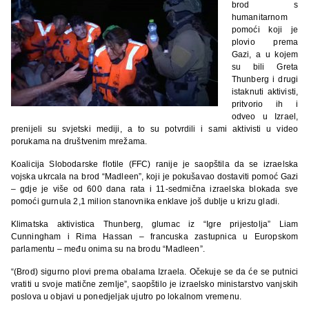
brod s
humanitarnom
pomoći koji je
plovio prema
Gazi, a u kojem
su bili Greta
Thunberg i drugi
istaknuti aktivisti,
pritvorio ih i
odveo u Izrael,
prenijeli su svjetski mediji, a to su potvrdili i sami aktivisti u video
porukama na društvenim mrežama.
Koalicija Slobodarske flotile (FFC) ranije je saopštila da se izraelska
vojska ukrcala na brod “Madleen”, koji je pokušavao dostaviti pomoć Gazi
– gdje je više od 600 dana rata i 11-sedmična izraelska blokada sve
pomoći gurnula 2,1 milion stanovnika enklave još dublje u krizu gladi.
Klimatska aktivistica Thunberg, glumac iz “Igre prijestolja” Liam
Cunningham i Rima Hassan – francuska zastupnica u Europskom
parlamentu – među onima su na brodu “Madleen”.
“(Brod) sigurno plovi prema obalama Izraela. Očekuje se da će se putnici
vratiti u svoje matične zemlje”, saopštilo je izraelsko ministarstvo vanjskih
poslova u objavi u ponedjeljak ujutro po lokalnom vremenu.