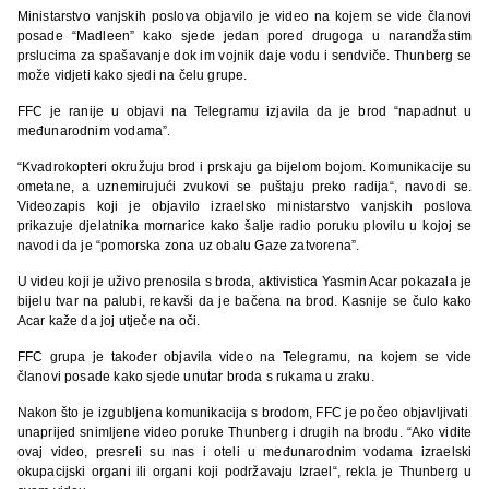
Ministarstvo vanjskih poslova objavilo je video na kojem se vide članovi
posade “Madleen” kako sjede jedan pored drugoga u narandžastim
prslucima za spašavanje dok im vojnik daje vodu i sendviče. Thunberg se
može vidjeti kako sjedi na čelu grupe.
FFC je ranije u objavi na Telegramu izjavila da je brod “napadnut u
međunarodnim vodama”.
“Kvadrokopteri okružuju brod i prskaju ga bijelom bojom. Komunikacije su
ometane, a uznemirujući zvukovi se puštaju preko radija“, navodi se.
Videozapis koji je objavilo izraelsko ministarstvo vanjskih poslova
prikazuje djelatnika mornarice kako šalje radio poruku plovilu u kojoj se
navodi da je “pomorska zona uz obalu Gaze zatvorena”.
U videu koji je uživo prenosila s broda, aktivistica Yasmin Acar pokazala je
bijelu tvar na palubi, rekavši da je bačena na brod. Kasnije se čulo kako
Acar kaže da joj utječe na oči.
FFC grupa je također objavila video na Telegramu, na kojem se vide
članovi posade kako sjede unutar broda s rukama u zraku.
Nakon što je izgubljena komunikacija s brodom, FFC je počeo objavljivati ​​
unaprijed snimljene video poruke Thunberg i drugih na brodu. “Ako vidite
ovaj video, presreli su nas i oteli u međunarodnim vodama izraelski
okupacijski organi ili organi koji podržavaju Izrael“, rekla je Thunberg u