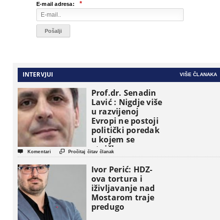
*
E-mail adresa:
INTERVJUI
VIŠE ČLANAKA
Prof.dr. Senadin
Lavić : Nigdje više
u razvijenoj
Evropi ne postoji
politički poredak
u kojem se
etničke grupe


Komentari
Pročitaj čitav članak
pojavljuju kao
osnovne
Ivor Perić: HDZ-
političke jedinice
ova tortura i
iživljavanje nad
Mostarom traje
predugo