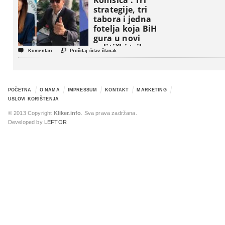
Komšića : Tri
strategije, tri
tabora i jedna
fotelja koja BiH
gura u novi
politički triler


Komentari
Pročitaj čitav članak
POČETNA
O NAMA
IMPRESSUM
KONTAKT
MARKETING
USLOVI KORIŠTENJA
© 2013 Copyright
Kliker.info
. Sva prava zadržana.
Developed by
LEFTOR