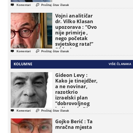


Komentari
Pročitaj čitav članak
Vojni analitičar
dr. Vilko Klasan
upozorava : “Ovo
nije primirje ,
nego početak
svjetskog rata!”
(Video)


Komentari
Pročitaj čitav članak
KOLUMNE
VIŠE ČLANAKA
Gideon Levy :
Kako je tinejdžer,
a ne novinar,
razotkrio
izraelski plan
“dobrovoljnog
iseljavanja ” iz


Komentari
Pročitaj čitav članak
Gaze
Gojko Berić : Ta
mračna mjesta