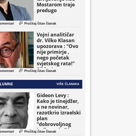
Mostarom traje
predugo

omentari
Pročitaj čitav članak
Vojni analitičar
dr. Vilko Klasan
upozorava : “Ovo
nije primirje ,
nego početak
svjetskog rata!”
(Video)

omentari
Pročitaj čitav članak
LUMNE
VIŠE ČLANAKA
Gideon Levy :
Kako je tinejdžer,
a ne novinar,
razotkrio izraelski
plan
“dobrovoljnog
iseljavanja ” iz

omentari
Pročitaj čitav članak
Gaze