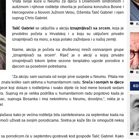
Vrata svoje kuće u Neumu za djecu s Downovim sindromom i
autizmom i njihove roditelje otvorila je počasna konzulica Bosne i
Hercegovine u Novom Južnom Velsu, Džemila Talić Gabriel i njen
suprug Chris Gabriel.

K
Talić Gabriel
se uključila u akciju
Iznajmljivači sa srcem
, koja je
prvobitno počela u Hrvatskoj i u koju su uključeni privatni
iznajmljivači na moru, a koja polako zaživljava i u našoj zemlji.
Naime, akcija je počela na društvenoj
mreži osnivanjem grupe
„Iznajmljivači sa srcem“. Riječ je o akciji u kojoj privatni
iznajmljivači tokom ljetne sezone besplatno ugoste porodice s
djecom sa posebnim potrebama.

K
“Za akciju sam saznala od svoje prve susjede u Neumu. Pitala me
 je znala koliko sam aktivna u humanitarnom radu.
Sreća i osmjeh te djece
KO
jece koji dolaze s roditeljima i svako dijete će kod mene boraviti sedam
ora. Suprug mi je velika podrška u humanitarnom radu pogotovo kada je
anac, supruga Bosanka i ima nekretninu u Neumu, dovoljno,“, rekla je u
el.
lašava kako je većina roditelja bila zaintetesirana za septembar kada na
u moći
uživati sa svojim porodicama. Sretna je kaže što će omogućiti nekoj

K
zam sa porodicom će u septembru gostovati kod gospođe Talić Gabriel. Kako