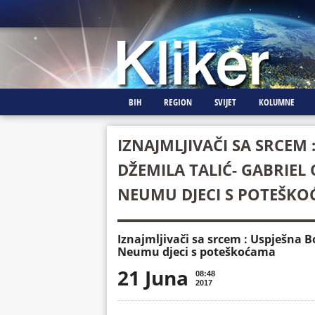
BIH
REGION
SVIJET
KOLUMNE
IZNAJMLJIVAČI SA SRCEM
DŽEMILA TALIĆ- GABRIEL
NEUMU DJECI S POTEŠK
Iznajmljivači sa srcem : Uspješna 
Neumu djeci s poteškoćama
21 Juna
08:48
2017