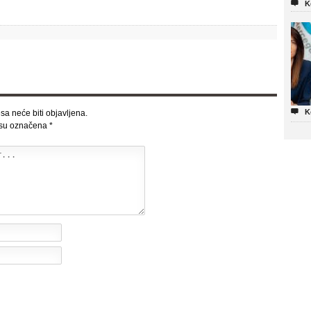

K

K
sa neće biti objavljena.
 su označena
*