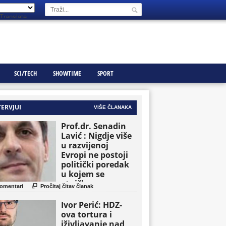
Translate
SCI/TECH
SHOWTIME
SPORT
TERVJUI
VIŠE ČLANAKA
Prof.dr. Senadin
Lavić : Nigdje više
u razvijenoj
Evropi ne postoji
politički poredak
u kojem se
etničke grupe

omentari
Pročitaj čitav članak
pojavljuju kao
osnovne političke
Ivor Perić: HDZ-
jedinice
ova tortura i
iživljavanje nad