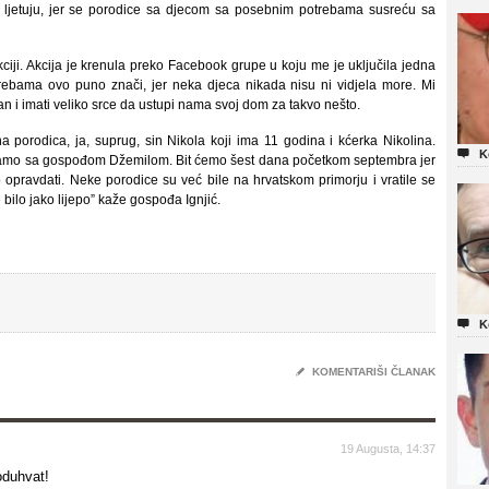
o ljetuju, jer se porodice sa djecom sa posebnim potrebama susreću sa
ciji. Akcija je krenula preko Facebook grupe u koju me je uključila jedna
rebama ovo puno znači, jer neka djeca nikada nisu ni vidjela more. Mi
an i imati veliko srce da ustupi nama svoj dom za takvo nešto.
orodica, ja, suprug, sin Nikola koji ima 11 godina i kćerka Nikolina.

K
amo sa gospođom Džemilom. Bit ćemo šest dana početkom septembra jer
 opravdati. Neke porodice su već bile na hrvatskom primorju i vratile se
 bilo jako lijepo” kaže gospođa Ignjić.

K
✎
KOMENTARIŠI ČLANAK
19 Augusta, 14:37
oduhvat!