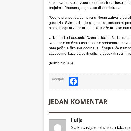
kaže, svi su sretni zbog mogućnosti da besplatn
brojnim teškoćama, a djeca su diskriminirana.
“Ovo je prvi
put da ćemo ići u Neum zahvaljujući ak
gospođa. Svim roditeljima djece sa posebnim pot
nismo mogli ni zamisliti da neko može biti tako hum
U Neum kod gospođe Džemile ide naša kompletna p
Nadam se da ćemo uspjeti da se sretnemo i upozn
nam počinje školska godina, a učiteljice će nam to
zadovoljne, kažu da su ih odlično dočekali i da im je
(Kliker.info-RS)
Facebook
Podijeli
JEDAN KOMENTAR
ljulja
Svaka cast,sve pihvale za takav p