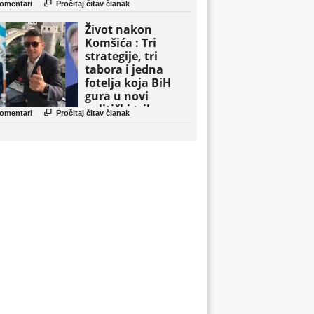

omentari
Pročitaj čitav članak
Život nakon
Komšića : Tri
strategije, tri
tabora i jedna
fotelja koja BiH
gura u novi
politički triler

omentari
Pročitaj čitav članak