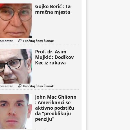
Gojko Berić : Ta
mračna mjesta

omentari
Pročitaj čitav članak
Prof. dr. Asim
Mujkić : Dodikov
Kec iz rukava

omentari
Pročitaj čitav članak
John Mac Ghlionn
: Amerikanci se
aktivno podstiču
da “preoblikuju
penziju”