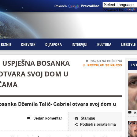
Powered by
BIZNIS
DNEVNIK
DIJASPORA
INTERVJUI
KULTURA
LIFESTYLE
 : USPJEŠNA BOSANKA
⌂
NAZAD NA POČETNU
IN

PRETPLATI SE NA RSS
 OTVARA SVOJ DOM U
OĆAMA
Bosanka Džemila Talić- Gabriel otvara svoj dom u

K
Jedan komentar
Štampaj


Podijeli s prijateljima
