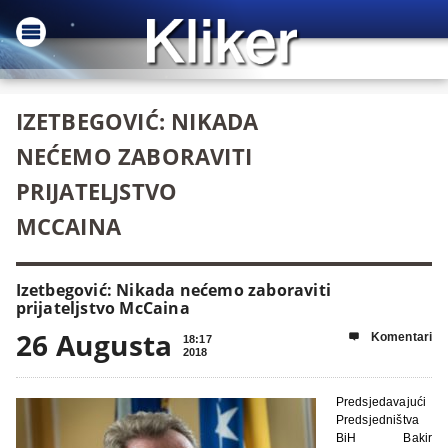
IZETBEGOVIĆ: NIKADA
NEĆEMO ZABORAVITI
PRIJATELJSTVO
MCCAINA
Izetbegović: Nikada nećemo zaboraviti
prijateljstvo McCaina
26 Augusta
Komentari

18:17
2018
Predsjedavajući
Predsjedništva
BiH Bakir