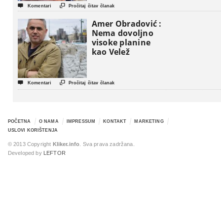


Komentari
Pročitaj čitav članak
Amer Obradović :
Nema dovoljno
visoke planine
kao Velež


Komentari
Pročitaj čitav članak
POČETNA
O NAMA
IMPRESSUM
KONTAKT
MARKETING
USLOVI KORIŠTENJA
© 2013 Copyright
Kliker.info
. Sva prava zadržana.
Developed by
LEFTOR