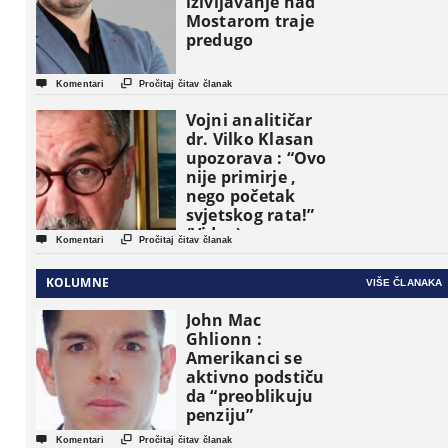
iživljavanje nad
Mostarom traje
predugo


Komentari
Pročitaj čitav članak
Vojni analitičar
dr. Vilko Klasan
upozorava : “Ovo
nije primirje ,
nego početak
svjetskog rata!”
(Video)


Komentari
Pročitaj čitav članak
KOLUMNE
VIŠE ČLANAKA
John Mac
Ghlionn :
Amerikanci se
aktivno podstiču
da “preoblikuju
penziju”


Komentari
Pročitaj čitav članak