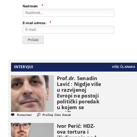
*
Nadimak:
*
E-mail adresa:
INTERVJUI
VIŠE ČLANAKA
Prof.dr. Senadin
Lavić : Nigdje više
u razvijenoj
Evropi ne postoji
politički poredak
u kojem se
etničke grupe


Komentari
Pročitaj čitav članak
pojavljuju kao
osnovne
Ivor Perić: HDZ-
političke jedinice
ova tortura i