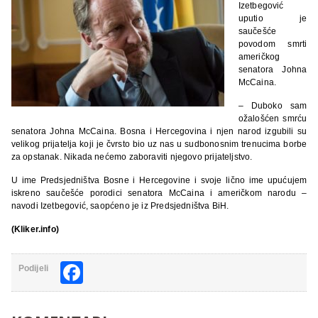
Izetbegović
uputio je
saučešće
povodom smrti
američkog
senatora Johna
McCaina.
– Duboko sam
ožalošćen smrću
senatora Johna McCaina. Bosna i Hercegovina i njen narod izgubili su
velikog prijatelja koji je čvrsto bio uz nas u sudbonosnim trenucima borbe
za opstanak. Nikada nećemo zaboraviti njegovo prijateljstvo.
U ime Predsjedništva Bosne i Hercegovine i svoje lično ime upućujem
iskreno saučešće porodici senatora McCaina i američkom narodu –
navodi Izetbegović, saopćeno je iz Predsjedništva BiH.
(Kliker.info)
Facebook
Podijeli