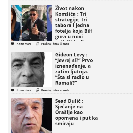
Život nakon
Komšića : Tri
strategije, tri
tabora i jedna
fotelja koja BiH
gura u novi
politički triler


Komentari
Pročitaj čitav članak
Gideon Levy :
“Jevrej si?” Prvo
iznenađenje, a
zatim ljutnja.
“Šta si radio u
Ramali?”


Komentari
Pročitaj čitav članak
Sead Đulić :
Sjećanje na
Orašlje kao
opomena i put ka
smiraju