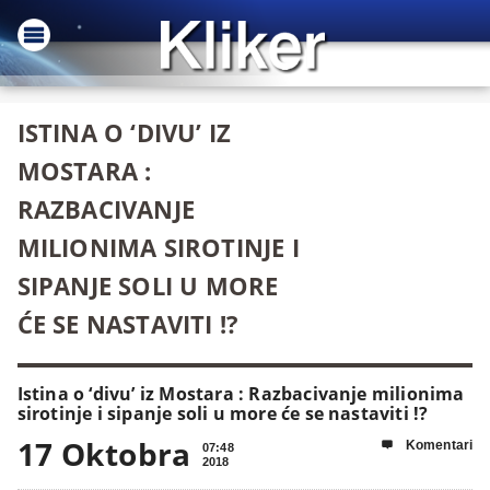
ISTINA O ‘DIVU’ IZ
MOSTARA :
RAZBACIVANJE
MILIONIMA SIROTINJE I
SIPANJE SOLI U MORE
ĆE SE NASTAVITI !?
Istina o ‘divu’ iz Mostara : Razbacivanje milionima
sirotinje i sipanje soli u more će se nastaviti !?
17 Oktobra
Komentari

07:48
2018