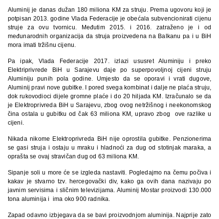
Aluminij je danas dužan 180 miliona KM za struju. Prema ugovoru koji je
potpisan 2013. godine Vlada Federacije je obećala subvencionirati cijenu
struje za ovu tvornicu. Međutim 2015. i 2016. zatraženo je i od
međunarodnih organizacija da struja proizvedena na Balkanu pa i u BiH
mora imati tržišnu cijenu.
Pa ipak, Vlada Federacije 2017. izlazi ususret Aluminiju i preko
Elektriprivrede BiH u Sarajevu daje po superpovoljnoj cijeni struju
Aluminiju punih pola godine. Umjesto da se oporavi i vrati dugove,
Aluminij pravi nove gubitke. I pored svega kombinat i dalje ne plaća struju,
dok rukovodioci dijele gromne plaće i do 20 hiljada KM. Izračunalo se da
je Elektroprivreda BiH u Sarajevu, zbog ovog netržišnog i neekonomskog
čina ostala u gubitku od čak 63 miliona KM, upravo zbog ove razlike u
cijeni.
Nikada nikome Elektroprivreda BiH nije oprostila gubitke. Penzionerima
se gasi struja i ostaju u mraku i hladnoći za dug od stotinjak maraka, a
oprašta se ovaj stravičan dug od 63 miliona KM.
Sipanje soli u more će se izgleda nastaviti. Pogledajmo na čemu počiva i
kakav je stvarno tzv. hercegovački div, kako ga ovih dana nazivaju po
javnim servisima i sličnim televizijama. Aluminij Mostar proizvodi 130.000
tona aluminija i ima oko 900 radnika.
Zapad odavno izbjegava da se bavi proizvodnjom aluminija. Najprije zato