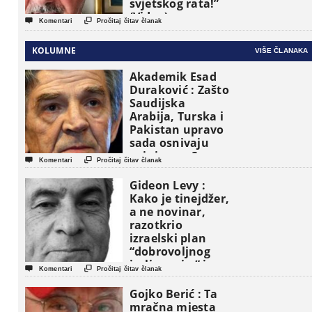
svjetskog rata!”
(Video)


Komentari
Pročitaj čitav članak
KOLUMNE
VIŠE ČLANAKA
Akademik Esad
Duraković : Zašto
Saudijska
Arabija, Turska i
Pakistan upravo
sada osnivaju
vojni savez?


Komentari
Pročitaj čitav članak
Gideon Levy :
Kako je tinejdžer,
a ne novinar,
razotkrio
izraelski plan
“dobrovoljnog
iseljavanja ” iz


Komentari
Pročitaj čitav članak
Gaze
Gojko Berić : Ta
mračna mjesta