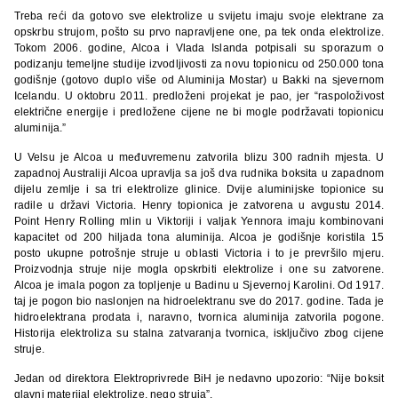
Treba reći da gotovo sve elektrolize u svijetu imaju svoje elektrane za
opskrbu strujom, pošto su prvo napravljene one, pa tek onda elektrolize.
Tokom 2006. godine, Alcoa i Vlada Islanda potpisali su sporazum o
podizanju temeljne studije izvodljivosti za novu topionicu od 250.000 tona
godišnje (gotovo duplo više od Aluminija Mostar) u Bakki na sjevernom
Icelandu. U oktobru 2011. predloženi projekat je pao, jer “raspoloživost
električne energije i predložene cijene ne bi mogle podržavati topionicu
aluminija.”
U Velsu je Alcoa u međuvremenu zatvorila blizu 300 radnih mjesta. U
zapadnoj Australiji Alcoa upravlja sa još dva rudnika boksita u zapadnom
dijelu zemlje i sa tri elektrolize glinice. Dvije aluminijske topionice su
radile u državi Victoria. Henry topionica je zatvorena u avgustu 2014.
Point Henry Rolling mlin u Viktoriji i valjak Yennora imaju kombinovani
kapacitet od 200 hiljada tona aluminija. Alcoa je godišnje koristila 15
posto ukupne potrošnje struje u oblasti Victoria i to je prevršilo mjeru.
Proizvodnja struje nije mogla opskrbiti elektrolize i one su zatvorene.
Alcoa je imala pogon za topljenje u Badinu u Sjevernoj Karolini. Od 1917.
taj je pogon bio naslonjen na hidroelektranu sve do 2017. godine. Tada je
hidroelektrana prodata i, naravno, tvornica aluminija zatvorila pogone.
Historija elektroliza su stalna zatvaranja tvornica, isključivo zbog cijene
struje.
Jedan od direktora Elektroprivrede BiH je nedavno upozorio: “Nije boksit
glavni materijal elektrolize, nego struja”.