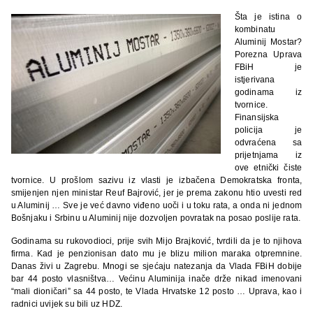
Šta je istina o
kombinatu
Aluminij Mostar?
Porezna Uprava
FBiH je
istjerivana
godinama iz
tvornice.
Finansijska
policija je
odvraćena sa
prijetnjama iz
ove etnički čiste
tvornice. U prošlom sazivu iz vlasti je izbačena Demokratska fronta,
smijenjen njen ministar Reuf Bajrović, jer je prema zakonu htio uvesti red
u Aluminij … Sve je već davno viđeno uoči i u toku rata, a onda ni jednom
Bošnjaku i Srbinu u Aluminij nije dozvoljen povratak na posao poslije rata.
Godinama su rukovodioci, prije svih Mijo Brajković, tvrdili da je to njihova
firma. Kad je penzionisan dato mu je blizu milion maraka otpremnine.
Danas živi u Zagrebu. Mnogi se sjećaju natezanja da Vlada FBiH dobije
bar 44 posto vlasništva… Većinu Aluminija inače drže nikad imenovani
“mali dioničari” sa 44 posto, te Vlada Hrvatske 12 posto … Uprava, kao i
radnici uvijek su bili uz HDZ.