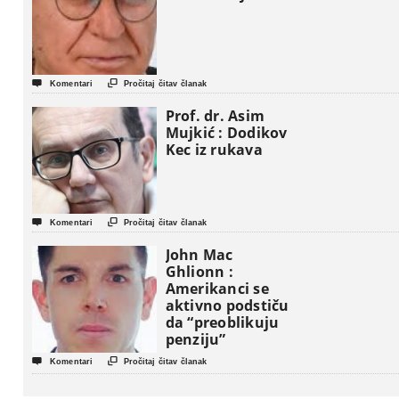


Komentari
Pročitaj čitav članak
Prof. dr. Asim
Mujkić : Dodikov
Kec iz rukava


Komentari
Pročitaj čitav članak
John Mac
Ghlionn :
Amerikanci se
aktivno podstiču
da “preoblikuju
penziju”


Komentari
Pročitaj čitav članak