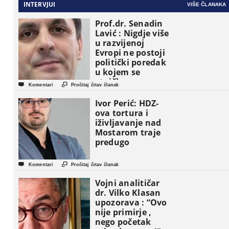
INTERVJUI
VIŠE ČLANAKA
Prof.dr. Senadin
Lavić : Nigdje više
u razvijenoj
Evropi ne postoji
politički poredak
u kojem se
etničke grupe


Komentari
Pročitaj čitav članak
pojavljuju kao
osnovne
Ivor Perić: HDZ-
političke jedinice
ova tortura i
iživljavanje nad
Mostarom traje
predugo


Komentari
Pročitaj čitav članak
Vojni analitičar
dr. Vilko Klasan
upozorava : “Ovo
nije primirje ,
nego početak