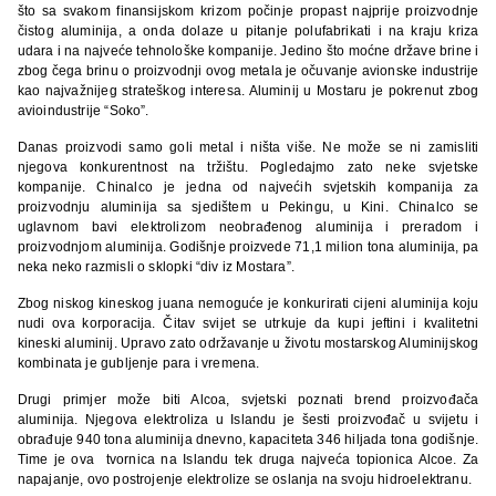
što sa svakom finansijskom krizom počinje propast najprije proizvodnje
čistog aluminija, a onda dolaze u pitanje polufabrikati i na kraju kriza
udara i na najveće tehnološke kompanije. Jedino što moćne države brine i
zbog čega brinu o proizvodnji ovog metala je očuvanje avionske industrije
kao najvažnijeg strateškog interesa. Aluminij u Mostaru je pokrenut zbog
avioindustrije “Soko”.
Danas proizvodi samo goli metal i ništa više. Ne može se ni zamisliti
njegova konkurentnost na tržištu. Pogledajmo zato neke svjetske
kompanije. Chinalco je jedna od najvećih svjetskih kompanija za
proizvodnju aluminija sa sjedištem u Pekingu, u Kini. Chinalco se
uglavnom bavi elektrolizom neobrađenog aluminija i preradom i
proizvodnjom aluminija. Godišnje proizvede 71,1 milion tona aluminija, pa
neka neko razmisli o sklopki “div iz Mostara”.
Zbog niskog kineskog juana nemoguće je konkurirati cijeni aluminija koju
nudi ova korporacija. Čitav svijet se utrkuje da kupi jeftini i kvalitetni
kineski aluminij. Upravo zato održavanje u životu mostarskog Aluminijskog
kombinata je gubljenje para i vremena.
Drugi primjer može biti Alcoa, svjetski poznati brend proizvođača
aluminija. Njegova elektroliza u Islandu je šesti proizvođač u svijetu i
obrađuje 940 tona aluminija dnevno, kapaciteta 346 hiljada tona godišnje.
Time je ova tvornica na Islandu tek druga najveća topionica Alcoe. Za
napajanje, ovo postrojenje elektrolize se oslanja na svoju hidroelektranu.