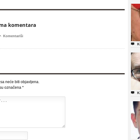
ema komentara

Komentariši

K
sa neće biti objavljena.
 su označena
*

K