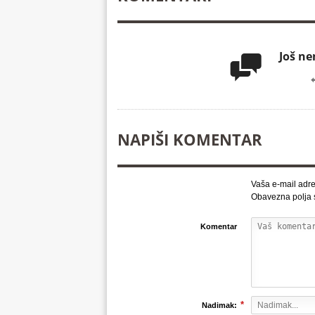
Još n

NAPIŠI KOMENTAR
Vaša e-mail adre
Obavezna polja
Komentar
*
Nadimak: