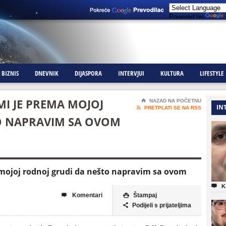
Powered by
BIZNIS
DNEVNIK
DIJASPORA
INTERVJUI
KULTURA
LIFESTYLE
MI JE PREMA MOJOJ
⌂
NAZAD NA POČETNU
IN

PRETPLATI SE NA RSS
O NAPRAVIM SA OVOM
 mojoj rodnoj grudi da nešto napravim sa ovom

K
Komentari
Štampaj


Podijeli s prijateljima
