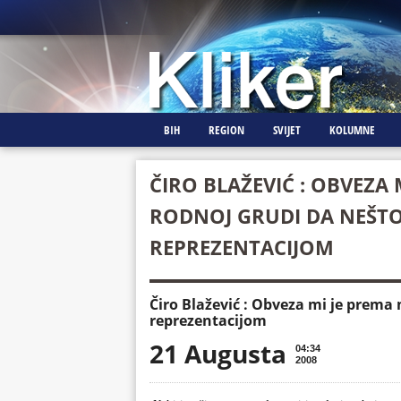
BIH
REGION
SVIJET
KOLUMNE
ČIRO BLAŽEVIĆ : OBVEZA 
RODNOJ GRUDI DA NEŠT
REPREZENTACIJOM
Čiro Blažević : Obveza mi je prema
reprezentacijom
21 Augusta
04:34
2008