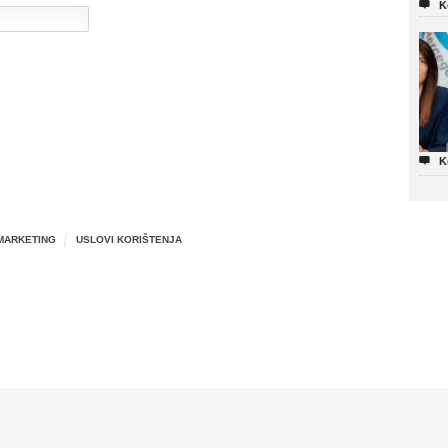

K

K
MARKETING
USLOVI KORIŠTENJA