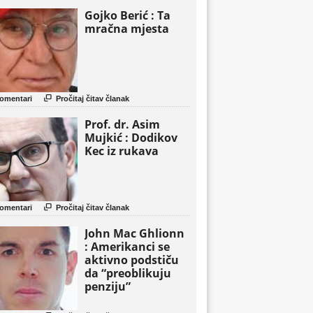
Gojko Berić : Ta
mračna mjesta

omentari
Pročitaj čitav članak
Prof. dr. Asim
Mujkić : Dodikov
Kec iz rukava

omentari
Pročitaj čitav članak
John Mac Ghlionn
: Amerikanci se
aktivno podstiču
da “preoblikuju
penziju”