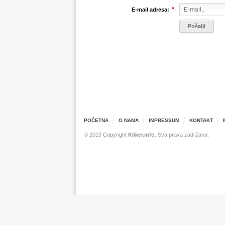
*
E-mail adresa:
POČETNA
O NAMA
IMPRESSUM
KONTAKT
© 2013 Copyright
Kliker.info
. Sva prava zadržana.