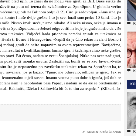
tavim pred njih. To znaèi da ne mogu više igrati za BiH. Biæe èistke do
ažević na putu od terena do svlačionice za SportSport. U globalu većim
ečeras izgubili na Bilinom polju (1:2), Ćiro je zadovoljan. -Ama sine, pa
a kontre i naše dvije greške. I to je sve. Imali smo preko 10 šansi. I to je
u miša. Nismo imali sreće, nismo nikako. Ali neka nismo, neka je imamo u

K
ević za SportSport.ba, ne želeæi odgovoriti na koje je igrače mislio da više
otova utakmica. Vidjećeš kada priopćim naredni spisak za utakmicu sa
: Hvala ti Bosno i Hercegovino. -Napiši da je Ćiro rekao hvala ti Bosno i
j rodnoj grudi da nešto napravim sa ovom reprezentacijom.
Navijaèima,
 mi rezultat u kvalifikacijama. Imamo igru, i kada ispravimo neke greške,
mo pravi. Bit ćemo, nadam se već u Španjolskoj. Nitko nas neće nadigrati,
m pozdraviti momke unutra. Zaslužili su, borili su se kao lavovi.-Nešto
 osim što je neposredno po završetku utakmice rekao za SportSport.ba, te

K
oju novinara, još je kazao: "Pjanić me oduševio, odličan je igrač. Tek se
fenomenalno cijeli susret. Imamo veoma puno dobrih igrača, još dok se
odbrani nam je neophodan Saša Papac, i nadam se da æe se predomisliti i
KO
 imali Rahimića, Džeku i
Salihovića bit će to tim za respekt." (Kliker.info-

K
✎
KOMENTARIŠI ČLANAK