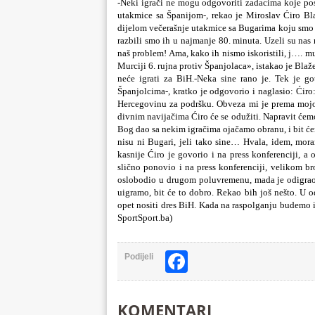
-Neki igrači ne mogu odgovoriti zadacima koje pos
utakmice sa Španijom-, rekao je Miroslav Ćiro Bl
dijelom večerašnje utakmice sa Bugarima koju smo v
razbili smo ih u najmanje 80. minuta. Uzeli su nas n
naš problem! Ama, kako ih nismo iskoristili, j…. m
Murciji 6. rujna protiv Španjolaca», istakao je Blaž
neće igrati za BiH.-Neka sine rano je. Tek je g
Španjolcima-, kratko je odgovorio i naglasio: Ćiro
Hercegovinu za podršku. Obveza mi je prema mojo
divnim navijačima Ćiro će se odužiti. Napravit ćemo
Bog dao sa nekim igračima ojačamo obranu, i bit će
nisu ni Bugari, jeli tako sine… Hvala, idem, mora
kasnije Ćiro je govorio i na press konferenciji, a
slično ponovio i na press konferenciji, velikom br
oslobodio u drugom poluvremenu, mada je odigrao 
uigramo, bit će to dobro. Rekao bih još nešto. U 
opet nositi dres BiH. Kada na raspolganju budemo
SportSport.ba)
Facebook
Podijeli
KOMENTARI