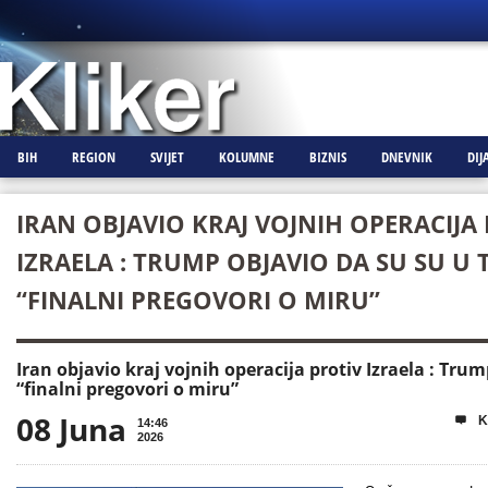
BIH
REGION
SVIJET
KOLUMNE
BIZNIS
DNEVNIK
DIJ
IRAN OBJAVIO KRAJ VOJNIH OPERACIJA
IZRAELA : TRUMP OBJAVIO DA SU SU U
“FINALNI PREGOVORI O MIRU”
Iran objavio kraj vojnih operacija protiv Izraela : Tru
“finalni pregovori o miru”
08 Juna
K

14:46
2026