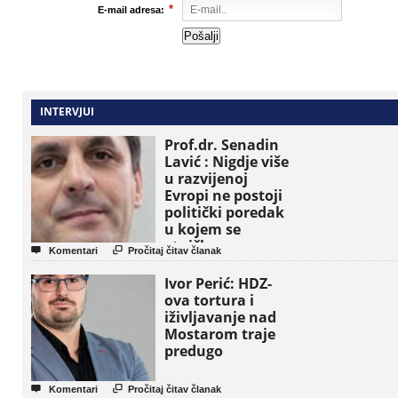
*
E-mail adresa:
INTERVJUI
Prof.dr. Senadin
Lavić : Nigdje više
u razvijenoj
Evropi ne postoji
politički poredak
u kojem se
etničke grupe


Komentari
Pročitaj čitav članak
pojavljuju kao
osnovne političke
Ivor Perić: HDZ-
jedinice
ova tortura i
iživljavanje nad
Mostarom traje
predugo


Komentari
Pročitaj čitav članak