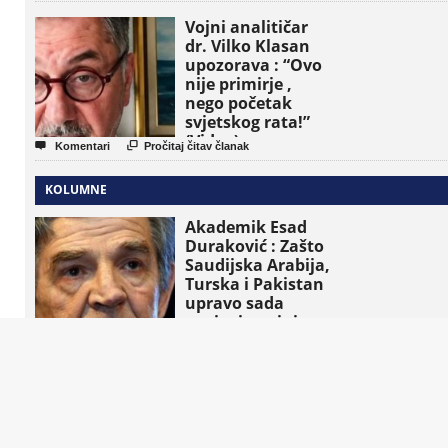
Vojni analitičar
dr. Vilko Klasan
upozorava : “Ovo
nije primirje ,
nego početak
svjetskog rata!”
(Video)


Komentari
Pročitaj čitav članak
KOLUMNE
Akademik Esad
Duraković : Zašto
Saudijska Arabija,
Turska i Pakistan
upravo sada
osnivaju vojni
savez?


Komentari
Pročitaj čitav članak
Gideon Levy :
Kako je tinejdžer,
a ne novinar,
razotkrio izraelski