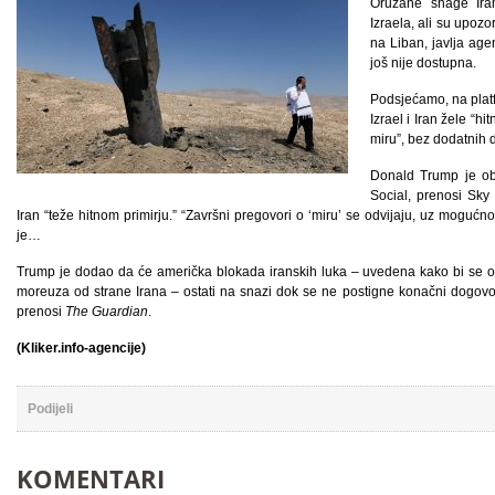
Oružane snage Iran
Izraela, ali su upoz
na Liban, javlja age
još nije dostupna.
Podsjećamo, na platf
Izrael i Iran žele “hi
miru”, bez dodatnih d
Donald Trump je obj
Social, prenosi Sky
Iran “teže hitnom primirju.” “Završni pregovori o ‘miru’ se odvijaju, uz mogućno
je…
Trump je dodao da će američka blokada iranskih luka – uvedena kako bi se 
moreuza od strane Irana – ostati na snazi dok se ne postigne konačni dogovor. 
prenosi
The Guardian
.
(Kliker.info-agencije)
Podijeli
KOMENTARI