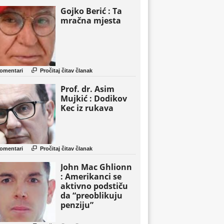
Gojko Berić : Ta
mračna mjesta

omentari
Pročitaj čitav članak
Prof. dr. Asim
Mujkić : Dodikov
Kec iz rukava

omentari
Pročitaj čitav članak
John Mac Ghlionn
: Amerikanci se
aktivno podstiču
da “preoblikuju
penziju”