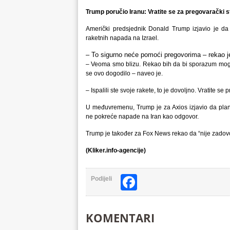
Trump poručio Iranu: Vratite se za pregovarački s
Američki predsjednik Donald Trump izjavio je da 
raketnih napada na Izrael.
– To sigurno neće pomoći pregovorima – rekao 
– Veoma smo blizu. Rekao bih da bi sporazum mogao 
se ovo dogodilo – naveo je.
– Ispalili ste svoje rakete, to je dovoljno. Vratite s
U međuvremenu, Trump je za Axios izjavio da planir
ne pokreće napade na Iran kao odgovor.
Trump je također za Fox News rekao da “nije zadovo
(Kliker.info-agencije)
Facebook
Podijeli
KOMENTARI