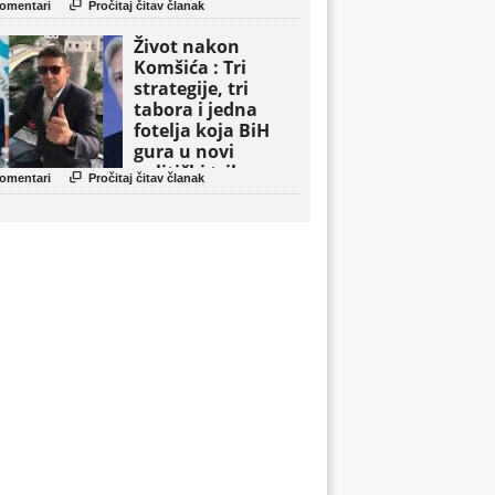

omentari
Pročitaj čitav članak
Život nakon
Komšića : Tri
strategije, tri
tabora i jedna
fotelja koja BiH
gura u novi
politički triler

omentari
Pročitaj čitav članak