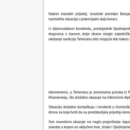
Nakon iranskih prijetnji, izraelski premijer Be
razmotrila situacija i potencijalni dalji koraci.
U diplomatskom kontekstu, predsjednik Sjedinjeni
dogovora s Iranom, dvije strane mogle zajednički
ukidanje sankcija Teheranu bilo moguće tek nakon
Istovremeno, u Teheranu je prenesena poruka iz 
Khameneiju, što dodatno ukazuje na intenzivne dip
Situaciju dodatno komplikuju i incidenti u Hormuš
drona za koja tvrdi da su predstavljala prijetnju ko
Sve navedeno ukazuje na naglo pogoršanje sigurno
sukoba u kojem su uključeni Iran, Izrael i Sjedinje