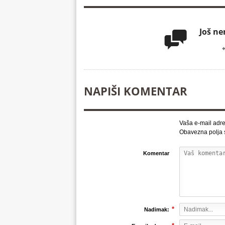
Još n

NAPIŠI KOMENTAR
Vaša e-mail adre
Obavezna polja
Komentar
*
Nadimak: