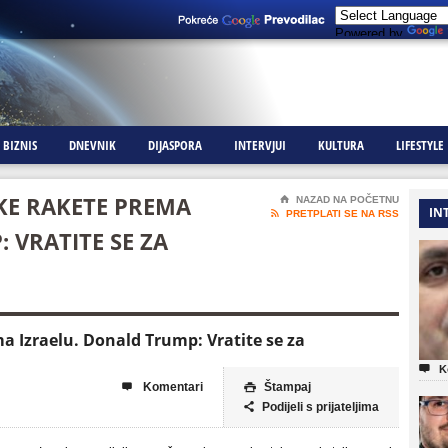
Powered by
BIZNIS
DNEVNIK
DIJASPORA
INTERVJUI
KULTURA
LIFESTYLE
KE RAKETE PREMA
⌂
NAZAD NA POČETNU
IN

PRETPLATI SE NA RSS
 VRATITE SE ZA
ma Izraelu. Donald Trump: Vratite se za

K
Komentari
Štampaj


Podijeli s prijateljima
