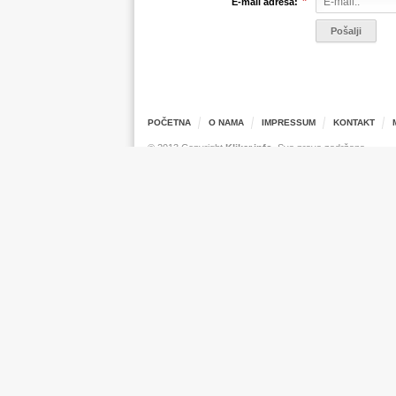
*
E-mail adresa:
POČETNA
O NAMA
IMPRESSUM
KONTAKT
© 2013 Copyright
Kliker.info
. Sva prava zadržana.