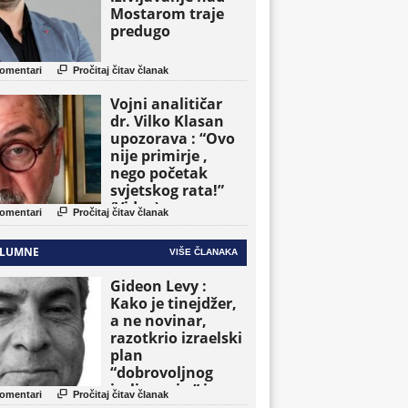
Mostarom traje
predugo

omentari
Pročitaj čitav članak
Vojni analitičar
dr. Vilko Klasan
upozorava : “Ovo
nije primirje ,
nego početak
svjetskog rata!”
(Video)

omentari
Pročitaj čitav članak
LUMNE
VIŠE ČLANAKA
Gideon Levy :
Kako je tinejdžer,
a ne novinar,
razotkrio izraelski
plan
“dobrovoljnog
iseljavanja ” iz

omentari
Pročitaj čitav članak
Gaze