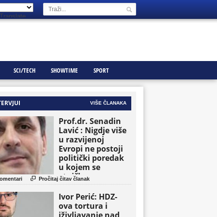
Translate
SCI/TECH
SHOWTIME
SPORT
TERVJUI
VIŠE ČLANAKA
Prof.dr. Senadin
Lavić : Nigdje više
u razvijenoj
Evropi ne postoji
politički poredak
u kojem se
etničke grupe

omentari
Pročitaj čitav članak
pojavljuju kao
osnovne političke
Ivor Perić: HDZ-
jedinice
ova tortura i
iživljavanje nad