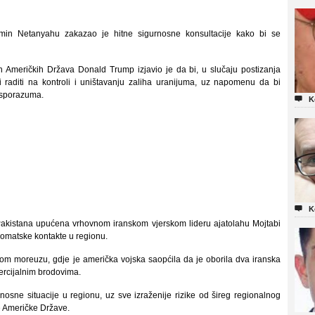
njamin Netanyahu zakazao je hitne sigurnosne konsultacije kako bi se
h Američkih Država Donald Trump izjavio je da bi, u slučaju postizanja
 raditi na kontroli i uništavanju zaliha uranijuma, uz napomenu da bi
 sporazuma.

K

K
Pakistana upućena vrhovnom iranskom vjerskom lideru ajatolahu Mojtabi
lomatske kontakte u regionu.
kom moreuzu, gdje je američka vojska saopćila da je oborila dva iranska
mercijalnim brodovima.
sne situacije u regionu, uz sve izraženije rizike od šireg regionalnog
ne Američke Države.