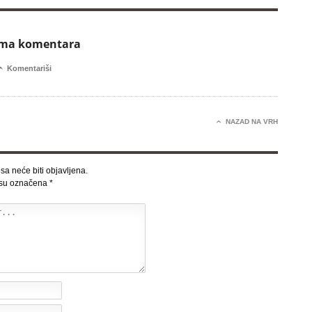
ema komentara

Komentariši

NAZAD NA VRH
sa neće biti objavljena.
 su označena
*