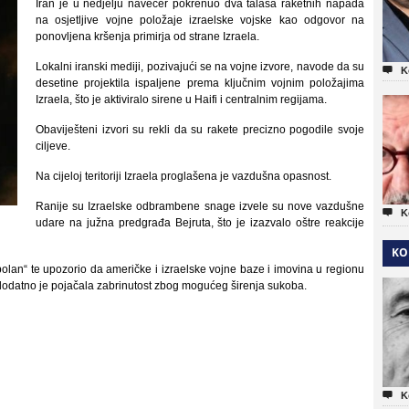
Iran je u nedjelju navečer pokrenuo dva talasa raketnih napada
na osjetljive vojne položaje izraelske vojske kao odgovor na
ponovljena kršenja primirja od strane Izraela.
Lokalni iranski mediji, pozivajući se na vojne izvore, navode da su

K
desetine projektila ispaljene prema ključnim vojnim položajima
Izraela, što je aktiviralo sirene u Haifi i centralnim regijama.
Obaviješteni izvori su rekli da su rakete precizno pogodile svoje
ciljeve.
Na cijeloj teritoriji Izraela proglašena je vazdušna opasnost.
Ranije su Izraelske odbrambene snage izvele su nove vazdušne

K
udare na južna predgrađa Bejruta, što je izazvalo oštre reakcije
KO
olan“ te upozorio da američke i izraelske vojne baze i imovina u regionu
dodatno je pojačala zabrinutost zbog mogućeg širenja sukoba.

K