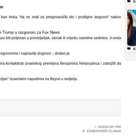

K
to
Iran treba “da se vrati za pregovarački sto i postigne dogovor” nakon
je Trump u razgovoru za Fox News.
biti potpisan u ponedjeljak, utorak ili srijedu naredne sedmice. A onda

K
e pregovorima i napravite dogovor – dodao je.
a kontaktirati izraelskog premijera Benjamina Netanyahua i zatražiti da
ljan” izraelskim napadima na Bejrut u nedjelju.

NAZAD NA VRH
✎
KOMENTARIŠI ČLANAK