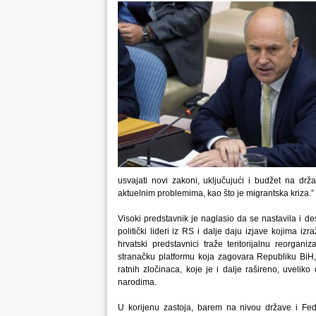
usvajati novi zakoni, uključujući i budžet na d
aktuelnim problemima, kao što je migrantska kriza.”
Visoki predstavnik je naglasio da se nastavila i des
politički lideri iz RS i dalje daju izjave kojima iz
hrvatski predstavnici traže teritorijalnu reorgan
stranačku platformu koja zagovara Republiku BiH, 
ratnih zločinaca, koje je i dalje rašireno, uveli
narodima.
U korijenu zastoja, barem na nivou države i Fed