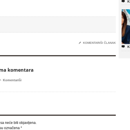

K
✎
KOMENTARIŠI ČLANAK

K
ema komentara

Komentariši
sa neće biti objavljena.
 su označena
*