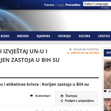
Powered by
BIZNIS
DNEVNIK
DIJASPORA
INTERVJUI
KULTURA
LIFESTYLE
IZVJEŠTAJ UN-U I
⌂
NAZAD NA POČETNU
IN

PRETPLATI SE NA RSS
IJEN ZASTOJA U BIH SU
 i etiketirao krivce : Korijen zastoja u BiH su

K
Komentari
Štampaj


Podijeli s prijateljima
