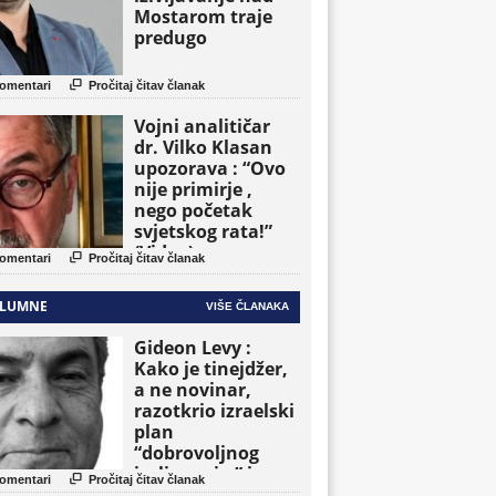
Mostarom traje
predugo

omentari
Pročitaj čitav članak
Vojni analitičar
dr. Vilko Klasan
upozorava : “Ovo
nije primirje ,
nego početak
svjetskog rata!”
(Video)

omentari
Pročitaj čitav članak
LUMNE
VIŠE ČLANAKA
Gideon Levy :
Kako je tinejdžer,
a ne novinar,
razotkrio izraelski
plan
“dobrovoljnog
iseljavanja ” iz

omentari
Pročitaj čitav članak
Gaze