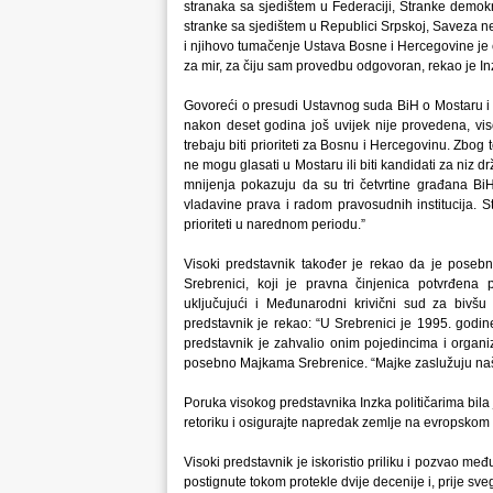
stranaka sa sjedištem u Federaciji, Stranke demok
stranke sa sjedištem u Republici Srpskoj, Saveza n
i njihovo tumačenje Ustava Bosne i Hercegovine je 
za mir, za čiju sam provedbu odgovoran, rekao je In
Govoreći o presudi Ustavnog suda BiH o Mostaru i 
nakon deset godina još uvijek nije provedena, viso
trebaju biti prioriteti za Bosnu i Hercegovinu. Zbog 
ne mogu glasati u Mostaru ili biti kandidati za niz d
mnijenja pokazuju da su tri četvrtine građana Bi
vladavine prava i radom pravosudnih institucija. St
prioriteti u narednom periodu.”
Visoki predstavnik također je rekao da je poseb
Srebrenici, koji je pravna činjenica potvrđen
uključujući i Međunarodni krivični sud za bivšu 
predstavnik je rekao: “U Srebrenici je 1995. godine
predstavnik je zahvalio onim pojedincima i organiz
posebno Majkama Srebrenice. “Majke zaslužuju naše n
Poruka visokog predstavnika Inzka političarima bila
retoriku i osigurajte napredak zemlje na evropskom 
Visoki predstavnik je iskoristio priliku i pozvao me
postignute tokom protekle dvije decenije i, prije sv