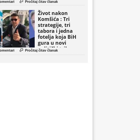

omentari
Pročitaj čitav članak
Život nakon
Komšića : Tri
strategije, tri
tabora i jedna
fotelja koja BiH
gura u novi
politički triler

omentari
Pročitaj čitav članak