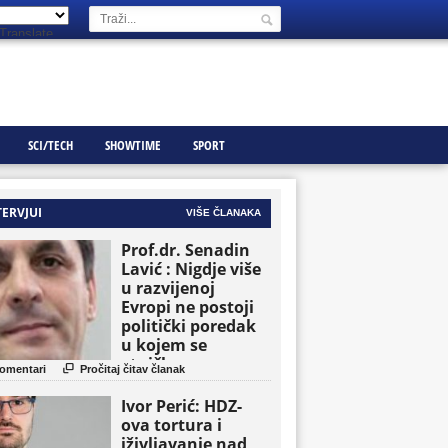
Translate
SCI/TECH
SHOWTIME
SPORT
TERVJUI
VIŠE ČLANAKA
Prof.dr. Senadin
Lavić : Nigdje više
u razvijenoj
Evropi ne postoji
politički poredak
u kojem se
etničke grupe

omentari
Pročitaj čitav članak
pojavljuju kao
osnovne političke
Ivor Perić: HDZ-
jedinice
ova tortura i
iživljavanje nad