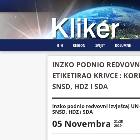
BIH
REGION
SVIJET
KOLUMNE
INZKO PODNIO REDVOVNI 
ETIKETIRAO KRIVCE : KOR
SNSD, HDZ I SDA
Inzko podnio redvovni izvještaj UN-u
SNSD, HDZ i SDA
05 Novembra
21:35
2019