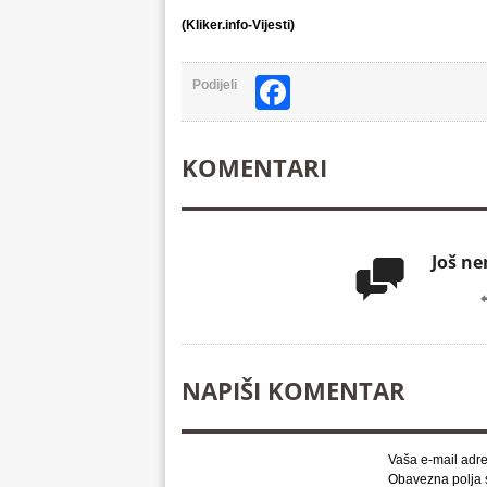
(Kliker.info-Vijesti)
Facebook
Podijeli
KOMENTARI
Još n

NAPIŠI KOMENTAR
Vaša e-mail adre
Obavezna polja