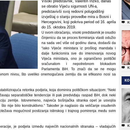
Visoki predstavnik, Valentin Inzko, danas
se obratio Vijeću sigurnosti UN-a,
predstavivši svoj redovni polugodišnji
izvještaj o stanju provedbe mira u Bosni i
Hercegovini, koji pokriva period od 16. aprila

K
do 15. oktobra 2019.
U svom obraćanju, visoki predstavnik je osudio
činjenicu da se proces formiranja vlasti odužio
na sada već više od godinu dana, dodavši da
“iako Vijeće ministara iz prošlog mandata i
dalje funkcionira sve do imenovanja novog
Vijeća ministara, ono je ograničeno politički
sračunatom i nepotrebnom blokadom

K
Parlamenta BiH. To znači da se ne mogu
ržavnom nivou, što uveliko onemogućava zemlju da se efikasno nosi sa
KO
tabilizirajuća retorika podjela, koja dominira političkom situacijom: “Neki
ražavaju separatističke tendencije ili pak predviđaju raspad BiH, dok neki
izaciju zemlje. Istovremeno, najveća bošnjačka stranka opet je usvojila
što nije bilo konstruktivno.” Također je naglasio da veličanje osuđenih
ko otežava mogućnost postizanja istinskog i trajnog pomirenja među svim

K
eracije, je podjela između najvećih nacionalnih stranaka – vladajućih