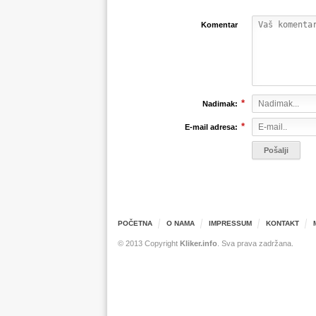
Komentar
*
Nadimak:
*
E-mail adresa:
POČETNA
O NAMA
IMPRESSUM
KONTAKT
© 2013 Copyright
Kliker.info
. Sva prava zadržana.