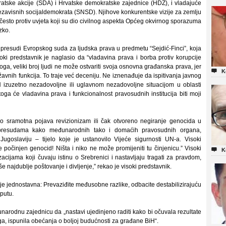
ratske akcije (SDA) i Hrvatske demokratske zajednice (HDZ), i vladajuće
ezavisnih socijaldemokrata (SNSD). Njihove konkurentske vizije za zemlju
često protiv uvjeta koji su dio civilnog aspekta Općeg okvirnog sporazuma
zko.
presudi Evropskog suda za ljudska prava u predmetu “Sejdić-Finci”, koja
ki predstavnik je naglasio da “vladavina prava i borba protiv korupcije
toga, veliki broj ljudi ne može ostvariti svoja osnovna građanska prava, jer

K
ržavnih funkcija. To traje već deceniju. Ne iznenađuje da ispitivanja javnog
H izuzetno nezadovoljne ili uglavnom nezadovoljne situacijom u oblasti
oga će vladavina prava i funkcionalnost pravosudnih institucija biti moji
no sramotna pojava revizionizam ili čak otvoreno negiranje genocida u
a presudama kako međunarodnih tako i domaćih pravosudnih organa,
Jugoslaviju – tijelo koje je ustanovilo Vijeće sigurnosti UN-a. Visoki
 počinjen genocid! Ništa i niko ne može promijeniti tu činjenicu.” Visoki

K
acijama koji čuvaju istinu o Srebrenici i nastavljaju tragati za pravdom,
ajdublje poštovanje i divljenje,” rekao je visoki predstavnik.
 je jednostavna: Prevaziđite međusobne razlike, odbacite destabilizirajuću
putu.
đunarodnu zajednicu da „nastavi ujedinjeno raditi kako bi očuvala rezultate
ega, ispunila obećanja o boljoj budućnosti za građane BiH“.