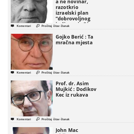
a ne novinar,
razotkrio
izraelski plan
“dobrovoljnog
iseljavanja ” iz


Komentari
Pročitaj čitav članak
Gaze
Gojko Berić : Ta
mračna mjesta


Komentari
Pročitaj čitav članak
Prof. dr. Asim
Mujkić : Dodikov
Kec iz rukava


Komentari
Pročitaj čitav članak
John Mac