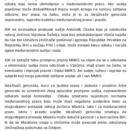
odluka koja nema utemeljenje u međunarodnom pravu. Ako sudija
pojedinac može diskvalifikovati trojicu svojih kolega na osnovu zahtjeva
odbrane, bez prava na žalbu, onda je to za istraživače genocida
nepravedno, suprotno kodeksu međunarodnog prava i pravde.
IGK ne iznenađuje postupak sudije Antonetti. Osoba koja je oslobodila
ratnog zločinca Vojislava Šešelja, koja kao predsjedavajući Vijeća napiše
da nije bio Udruženi zločinački poduhvat i agresija Republike Hrvatske na
Republiku BiH u slučaju Prlić i ostali, može donijeti takvu odluku i narušti
ugled međunarodnih sudija i suda.
IGK će zatražiti hitnu promjenu pravila MMKS sa ciljem da se o odlukama
u elimninaciji sudija mora odlučivati u Vijećima, imati pravo na žalbu, te
eventualno i mjenjati pravila i Statut MMKS. Jer sudije, tužioci i registar su
subjekti koji mogu pokretati zahtjeve unutar, ali i van MMKS.
Istraživači genocida, borci za ljudska prava i slobode i posebno žrtve
genocida su uznemireni zbog apsurdne promjene sudija, nepravednom
odlukom sudije Antonettija. Odluku smatramo suprotnom normama
međunarodnog prava koja može imati negativne posljedice kako za
drugostepeni postupak ratnog zločinca Mladića, tako i za međunarodno
pravo, istinu i pravdu uopšte. Istraživači genocida smatraju da
drugostepena presuda Mladiću može dokučiti genocid i u šest općina BiH,
te da se Mladićeva uloga u zločinima može povezati preko udruženog
zločinačkog poduhvata sa Srbijom.