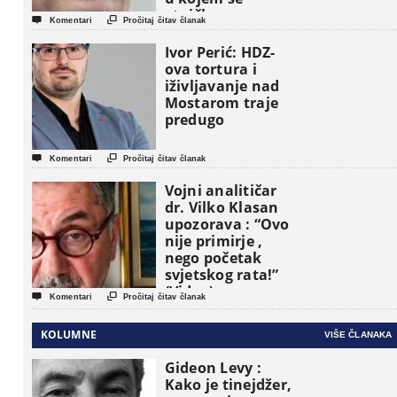
etničke grupe


Komentari
Pročitaj čitav članak
pojavljuju kao
osnovne
Ivor Perić: HDZ-
političke jedinice
ova tortura i
iživljavanje nad
Mostarom traje
predugo


Komentari
Pročitaj čitav članak
Vojni analitičar
dr. Vilko Klasan
upozorava : “Ovo
nije primirje ,
nego početak
svjetskog rata!”
(Video)


Komentari
Pročitaj čitav članak
KOLUMNE
VIŠE ČLANAKA
Gideon Levy :
Kako je tinejdžer,