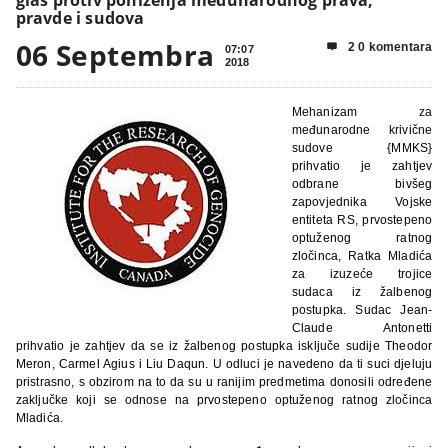
pravde i sudova
06 Septembra
2 0 komentara

07:07
2018
Mehanizam za
međunarodne krivične
sudove {MMKS}
prihvatio je zahtjev
odbrane bivšeg
zapovjednika Vojske
entiteta RS, prvostepeno
optuženog ratnog
zločinca, Ratka Mladića
za izuzeće trojice
sudaca iz žalbenog
postupka. Sudac Jean-
Claude Antonetti
prihvatio je zahtjev da se iz žalbenog postupka isključe sudije Theodor
Meron, Carmel Agius i Liu Daqun. U odluci je navedeno da ti suci djeluju
pristrasno, s obzirom na to da su u ranijim predmetima donosili određene
zaključke koji se odnose na prvostepeno optuženog ratnog zločinca
Mladića.