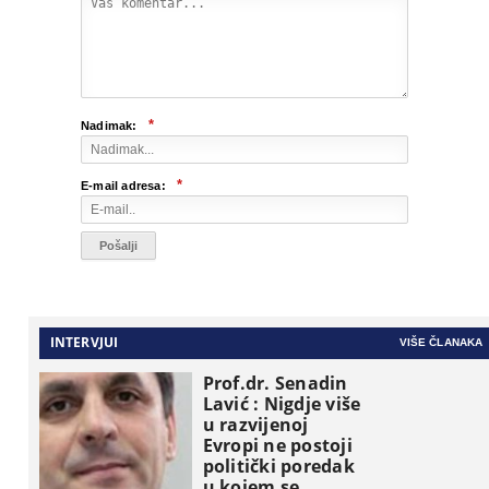
*
Nadimak:
*
E-mail adresa:
INTERVJUI
VIŠE ČLANAKA
Prof.dr. Senadin
Lavić : Nigdje više
u razvijenoj
Evropi ne postoji
politički poredak
u kojem se