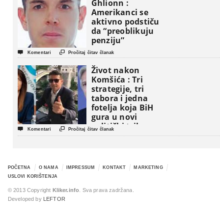
Ghlionn :
Amerikanci se
aktivno podstiču
da “preoblikuju
penziju”


Komentari
Pročitaj čitav članak
Život nakon
Komšića : Tri
strategije, tri
tabora i jedna
fotelja koja BiH
gura u novi
politički triler


Komentari
Pročitaj čitav članak
POČETNA
O NAMA
IMPRESSUM
KONTAKT
MARKETING
USLOVI KORIŠTENJA
© 2013 Copyright
Kliker.info
. Sva prava zadržana.
Developed by
LEFTOR