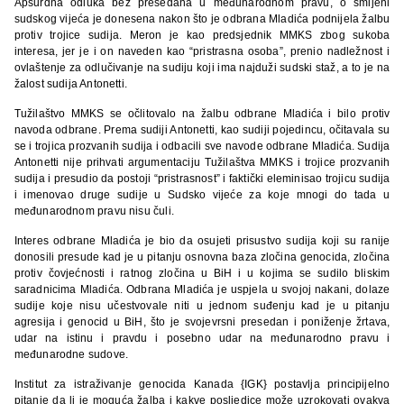
Apsurdna odluka bez presedana u međunarodnom pravu, o smijeni
sudskog vijeća je donesena nakon što je odbrana Mladića podnijela žalbu
protiv trojice sudija. Meron je kao predsjednik MMKS zbog sukoba
interesa, jer je i on naveden kao “pristrasna osoba”, prenio nadležnost i
ovlaštenje za odlučivanje na sudiju koji ima najduži sudski staž, a to je na
žalost sudija Antonetti.
Tužilaštvo MMKS se očlitovalo na žalbu odbrane Mladića i bilo protiv
navoda odbrane. Prema sudiji Antonetti, kao sudiji pojedincu, očitavala su
se i trojica prozvanih sudija i odbacili sve navode odbrane Mladića. Sudija
Antonetti nije prihvati argumentaciju Tužilaštva MMKS i trojice prozvanih
sudija i presudio da postoji “pristrasnost” i faktički eleminisao trojicu sudija
i imenovao druge sudije u Sudsko vijeće za koje mnogi do tada u
međunarodnom pravu nisu čuli.
Interes odbrane Mladića je bio da osujeti prisustvo sudija koji su ranije
donosili presude kad je u pitanju osnovna baza zločina genocida, zločina
protiv čovjećnosti i ratnog zločina u BiH i u kojima se sudilo bliskim
saradnicima Mladića. Odbrana Mladića je uspjela u svojoj nakani, dolaze
sudije koje nisu učestvovale niti u jednom suđenju kad je u pitanju
agresija i genocid u BiH, što je svojevrsni presedan i poniženje žrtava,
udar na istinu i pravdu i posebno udar na međunarodno pravu i
međunarodne sudove.
Institut za istraživanje genocida Kanada {IGK} postavlja principijelno
pitanje da li je moguća žalba i kakve posljedice može uzrokovati ovakva