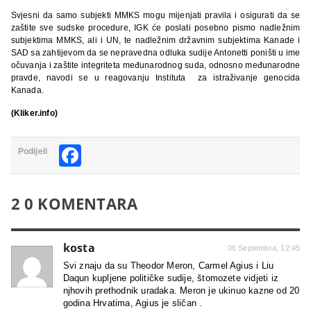
Svjesni da samo subjekti MMKS mogu mijenjati pravila i osigurati da se
zaštite sve sudske procedure, IGK će poslati posebno pismo nadležnim
subjektima MMKS, ali i UN, te nadležnim državnim subjektima Kanade i
SAD sa zahtijevom da se nepravedna odluka sudije Antonetti poništi u ime
očuvanja i zaštite integriteta međunarodnog suda, odnosno međunarodne
pravde, navodi se u reagovanju Instituta za istraživanje genocida
Kanada.
(Kliker.info)
Facebook
Podijeli
2 0 KOMENTARA
kosta
06 Septembra, 12:45
Svi znaju da su Theodor Meron, Carmel Agius i Liu
Daqun kupljene političke sudije, štomozete vidjeti iz
njhovih prethodnik uradaka. Meron je ukinuo kazne od 20
godina Hrvatima, Agius je sličan .