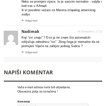
Neka se promjeni vijece, to je sasvim normalno , valjda i
kod vas u KAnadi..
ili st posebno vezani za Merona izlapelog americkog
sudiju

Odgovori
Nadimak
06 Septembra, 17:22
Koji “svi znaju” ? Evo ja ne znam što automatski
isključuje odrednicu “svi”. Zbog čega je normalno da se
promijeni Vijeće na zahtjev jednog Sudca ?

Odgovori
NAPIŠI KOMENTAR
Vaša e-mail adresa neće biti objavljena.
Obavezna polja su označena
*
Komentar