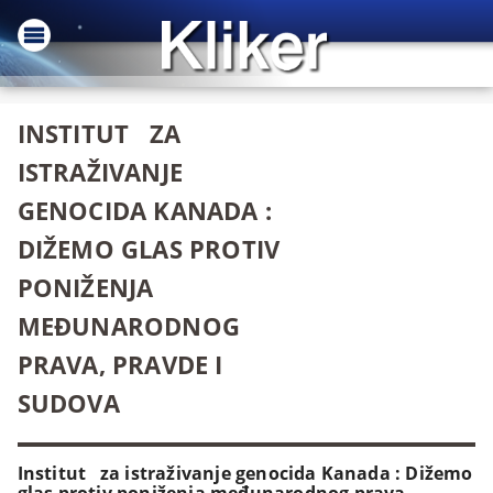
INSTITUT ZA
ISTRAŽIVANJE
GENOCIDA KANADA :
DIŽEMO GLAS PROTIV
PONIŽENJA
MEĐUNARODNOG
PRAVA, PRAVDE I
SUDOVA
Institut za istraživanje genocida Kanada : Dižemo
glas protiv poniženja međunarodnog prava,