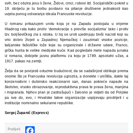
svih, bez obzira jesu li žene, Židovi, crnci, robovi itd. Socijalistički pokret u
19. stoljeću je tu borbu postavio na pitanje društvene jednakosti kao
uvjeta punog ostvaranje ideala Francuske revolucije.
U romanu prikazujem urotu koja je na Zapadu postojala u vrijeme
Hladnog rata kako protiv ‘demokracije s previše socijalizma’ tako i protiv
tzv. boljševičkog zla s istoka. U toj se uroti ujedinjuju bivši nacisti koji su
vrlo dobro živjeli u Zapadnoj Njemačkoj i zauzimali visoke pozicije,
talijanske fašističke lože koje su organizirale i državne udare, Franco,
grčka hunta te velike medijske kuće. Kad pogledate mete napada junaka
iz romana, dobijete jasnu platformu za koju je 1789. apsolutni užas, a
1917. pakao na zemlji.
Želja da se povijesti oduzme budućnost, da se sadašnjost oblikuje prema
onome što je Francuska revolucija ugrozila, a donekle i uništila, dakle taj
konzervativni i dubinsko reakcionarni san, danas pokreće napade na
školstvo, visoko obrazovanje, reproduktivna prava te prava žena, manjina
i migranata. Njihov plan je zastrašujući i žalosno je vidjeti da od Poljske
pa sve do, evo, i Hrvatske takve organizacije uspijevaju prodrijeti i u
institucije nominalno sekularne republike.
Sergej Županić (Express)
Facebook
Podijeli