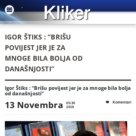
IGOR ŠTIKS : “BRIŠU
POVIJEST JER JE ZA
MNOGE BILA BOLJA OD
DANAŠNJOSTI”
Igor Štiks : “Brišu povijest jer je za mnoge bila bolja
od današnjosti”
13 Novembra
Komentari

05:30
2019