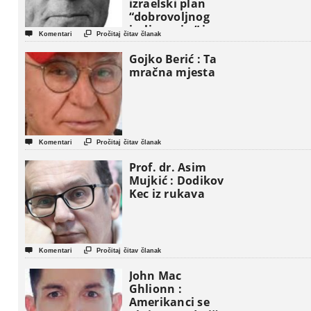
izraelski plan
“dobrovoljnog
iseljavanja ” iz


Komentari
Pročitaj čitav članak
Gaze
Gojko Berić : Ta
mračna mjesta


Komentari
Pročitaj čitav članak
Prof. dr. Asim
Mujkić : Dodikov
Kec iz rukava


Komentari
Pročitaj čitav članak
John Mac
Ghlionn :
Amerikanci se