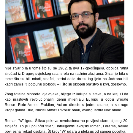
Nije stvar bila u tome što su se 1962. ta dva 17-godišnjaka, obojica ratna
siročad iz Drugog svjetskog rata, srela na radnim akcijama. Stvar je bila u
tome što su bili mladi, snažni, sretni dotle da su tog ljeta na Jadranu bili
kadri zamisliti potpunu slobodu – i što su sklopili bratstvo u krvi, doslovno.
Zbog totalne slobode, djevojaka, bijega iz kalupa sustava, a na kraju i da
kao maštoviti revolucionarni geniji mijenjaju Europu u dobu Brigate
Rosse, Rote Armee Fraktion, Action directe s jedne strane, a s druge
Propaganda Due, Nuclei Armati Rivoluzionari, Avanguardia Nazionale…
Roman “W” Igora Štiksa pokriva revolucionarnu povijest skoro cijelog 20.
stoljeća. To je i politički triler, i inteligentni akcijski roman, i drama, nekad
povijesna nekad osobna. Štiksov “W” udara u pleksus od samog početka.