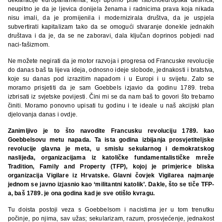
neupitno je da je ljevica donijela ženama i radnicima prava koja nikada
nisu imali, da je promijenila i modernizirala društva, da je uspjela
subvertirati kapitalizam tako da se omogući stvaranje donekle jednakih
društava i da je, da se ne zaboravi, dala ključan doprinos pobjedi nad
naci-fašizmom.
Ne možete negirati da je motor razvoja i progresa od Francuske revolucije
do danas baš ta lijeva ideja, odnosno ideje slobode, jednakosti i bratstva,
koje su danas pod izrazitim napadom i u Europi i u svijetu. Zato se
moramo prisjetiti da je sam Goebbels izjavio da godinu 1789. treba
izbrisati iz svjetske povijesti. Čini mi se da nam baš to govori što trebamo
činiti. Moramo ponovno upisati tu godinu i te ideale u naš akcijski plan
djelovanja danas i ovdje.
Zanimljivo je to što navodite Francusku revoluciju 1789. kao
Goebbelsovu metu napada. Ta ista godina izbijanja prosvjetiteljske
revolucije glavna je meta, u smislu sekularnog i demokratskog
naslijeđa, organizacijama iz katoličke fundamentalističke mreže
Tradition, Family and Property (TFP), kojoj je primjerice bliska
organizacija Vigilare iz Hrvatske. Glavni čovjek Vigilarea najmanje
jednom se javno izjasnio kao ‘militantni katolik’. Dakle, što se tiče TFP-
a, baš 1789. je ona godina kad je sve otišlo kvragu.
Tu doista postoji veza s Goebbelsom i nacistima jer u tom trenutku
počinje, po njima, sav užas; sekularizam, razum, prosvjećenje, jednakost