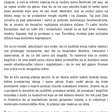
zavjese, a naš je intimni osjećaj da je možda njima Berlinski zid pao, ali
se nama srušio na glavu. Kao da se na nas obrušio kako bi netko tamo
imao slobode koje smo mi već imali. Međutim, nije se srušio samo na
Istoku nego su se posljedice mogle osjetiti i na Zapadu. Taj pad Zida
označio je pad alternative i samo je potvrdio dominaciju neoliberalizma,
što je dovelo do konačno razbijanja socijalne države. Ti jadni istočni
Europljani, kad su rušili Zid i socijalizam, nadali su se baš tome modelu,
modelu Zapada, koji je postojao u, npr. Švedskoj, modelu jake socijalne
države koja kontrolira kapitalizam.
Svi su se nadali, uključujući nas ovdje, da će zadržati svoja radna mjesta i
sve privilegije socijalizma, kao što su besplatno školstvo, zdravstvo i
stanovanje, te da će biti samo još bogatiji. Ta naivnost bila je uistinu
tragična i mi smo platili punu cijenu takve predodžbe da je dovoljno samo
uvesti višestranačke izbore i kapitalizam i da će sve biti sjajno. Roman
nas vraća na tu neugodnu istinu.
Što se tiče samog pitanja ljevice, tu se otvara vječni sukob između ideja,
kritike postojećeg stanja i same akcije. Kako voditi akciju da biste
promijenili svijet u kojem postoje izrazito sukobljeni interesi. Znamo da je
u povijesti to dovodilo do različitih, ponekad velikih, ali ponekad i tragičnih
rezultata u borbi za budućnost koja se tek trebala stvoriti. No niti pad Zida
ni činjenica da je kapitalizam danas gospodar svijeta, a to uključuje i
nominalno komunističku Kinu, to pitanje nije maknuo sa stola.