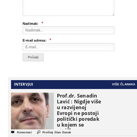
*
Nadimak:
*
E-mail adresa:
INTERVJUI
VIŠE ČLANAKA
Prof.dr. Senadin
Lavić : Nigdje više
u razvijenoj
Evropi ne postoji
politički poredak
u kojem se
etničke grupe


Komentari
Pročitaj čitav članak
pojavljuju kao