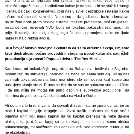
Živimo u izrazito nepravednom svijetu, razlike su nikad veće, postoji i
ekološka ugroženost, a kapitalizam kakav je danas, tu bi se složili i mnogi
liberali, pa čak i konzervativci, vodi nas u svijet destrukcije i nasilja kakve
još ne možemo niti zamisliti. Normalno je da ljudi onda traže alternative,
da se žele boriti protiv takvog sistema; možete protestirati, možete glasati,
pisati peticije, osnovati NVO, boriti se lokalno, pokušati nešto više… ali
prije ili kasnije frustracija zbog toga što nema promjene neke će ljude
natjerati na direktnu akciju.
Je li čovječanstvo dovoljno evoluiralo da se ta direktna akcija, umjesto
kroz destrukciju, počne provoditi metodama poput kulturnih, satiričkih
provokacija u javnosti? Poput aktivista ‘The Yes Men’…
Kao jedan od nekadašnjih organizatora Subverzive festivala u Zagrebu,
moram reći da subverzija, naravno, ne treba biti sama sebi cilj. Treba nas
zanimati takva subverzija koja ima ideju što želi postići kad subverzira
postojeće stanje stvari. Danas se čini da se sustav pokazao vrlo elastičnim
i da mu ništa ne mogu niti puno ozbiljnije subverzije poput one da
izborima dovedete ljevičarsku stranku na vlast u Grčkoj.
Ali potom vrlo brzo shvatite da osvojiti državu ništa ne znači danas, jer su
moć i kapital negdje drugdje; da život naših društava uređuje već i
prijetnja onih koji imaju kapital da taj kapital prenesu na neke daleke
otoke, a da je država, kojoj se toliko klanjaju na desnici, samo obična
administracija, menadžment koji donekle drži pod kontrolom teritorije da
ne eksplodiraju.