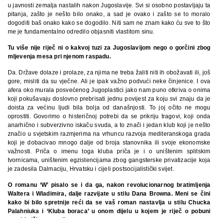
u javnosti zemalja nastalih nakon Jugoslavije. Svi si osobno postavljaju ta
pitanja, zašto je nešto bilo onako, a sad je ovako i zašto se to moralo
dogoditi baš onako kako se dogodilo. Niti sam ne znam kako ću sve to što
me je fundamentalno odredilo objasniti vlastitom sinu.
Tu više nije riječ ni o kakvoj tuzi za Jugoslavijom nego o gorčini zbog
mljevenja mesa pri njenom raspadu.
Da. Države dolaze i prolaze, za njima ne treba žaliti niti ih obožavati ili, još
gore, misliti da su vječne. Ali je ipak važno podvući neke činjenice. I ova
afera oko murala posvećenog Jugoplastici jako nam puno otkriva o onima
koji pokušavaju doslovno prebrisati jednu povijest za koju svi znaju da je
doista za većinu ljudi bila bolja od današnjosti. To joj očito ne mogu
oprostiti. Govorimo o histeričnoj potrebi da se prikriju tragovi, koji onda
anarhično i subverzivno iskaču svuda, a to znači i jedan klub koji je nešto
značio u svjetskim razmjerima na vrhuncu razvoja mediteranskoga grada
koji je dobacivao mnogo dalje od broja stanovnika ili svoje ekonomske
važnosti. Priča o imenu toga kluba priča je i o uništenim splitskim
tvornicama, uništenim egzistencijama zbog gangsterske privatizacije koja
je zadesila Dalmaciju, Hrvatsku i cijeli postsocijalistički svijet.
O romanu ‘W’ pisalo se i da ga, nakon revolucionarnog bratimljenja
Waltera i Wladimira, dalje razvijate u stilu Dana Browna. Meni se čini
kako bi bilo spretnije reći da se vaš roman nastavlja u stilu Chucka
Palahniuka i ‘Kluba boraca’ u onom dijelu u kojem je riječ o pobuni