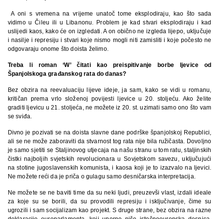
A oni s vremena na vrijeme unatoč tome eksplodiraju, kao što sada
vidimo u Čileu ili u Libanonu. Problem je kad stvari eksplodiraju i kad
uslijedi kaos, kako će on izgledati. A on obično ne izgleda lijepo, uključuje
i nasilje i represiju i stvari koje nismo mogli niti zamisliti i koje počesto ne
odgovaraju onome što doista želimo.
Treba li roman ‘W’ čitati kao preispitivanje borbe ljevice od
Španjolskoga građanskog rata do danas?
Bez obzira na reevaluaciju lijeve ideje, ja sam, kako se vidi u romanu,
kritičan prema vrlo složenoj povijesti ljevice u 20. stoljeću. Ako želite
graditi ljevicu u 21. stoljeća, ne možete iz 20. st. uzimati samo ono što vam
se sviđa.
Divno je pozivati se na doista slavne dane podrške španjolskoj Republici,
ali se ne može zaboraviti da stvarnost tog rata nije bila ružičasta. Dovoljno
je samo sjetiti se Staljinovog utjecaja na našu stranu u tom ratu, staljinskih
čistki najboljih svjetskih revolucionara u Sovjetskom savezu, uključujući
na stotine jugoslavenskih komunista, i kaosa koji je to izazvalo na ljevici.
Ne možete reći da je priča o gulagu samo desničarska interpretacija.
Ne možete se ne baviti time da su neki ljudi, preuzevši vlast, izdali ideale
za koje su se borili, da su provodili represiju i isključivanje, čime su
ugrozili i sam socijalizam kao projekt. S druge strane, bez obzira na razne
deklaracije europarlamenta, koji uporno piše istočnoeuropska desnica,