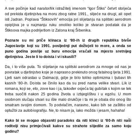
A sve počinje kad narator/lik istražitelj imenom “Igor Štiks” četvrt stoljeća
od prekida djetinjstva na moru zbog ratne 1991., slijeće na drugi, ali opet
isti Jadran. Poplava “Štiksovih” emocija pri slijetanju na splitski aerodrom
opipljiva je u najmanju ruku onoliko koliko je stvaran podatak da je
Štiksova majka podrijetlom iz Zatona kraj Šibenika.
Poznate su mi priče klinaca iz ‘80-ih iz drugih republika bivše
Jugoslavije koji su 1991. posljednji put doživjeli to more, a onda se
puno godina poslije uz buru emocija vraćali na mjesto sretnijeg
djetinjstva
.
Jeste li to doista i vi iskusili?
Da, i to više puta. To slijetanje na splitski aerodrom za mnoge od nas je
povratak u djetinjstvo koje je naprasno prekinuto onog fatalnog ljeta 1991.
Ljeti sam odrastao u Dalmaciji, gdje je bilo toliko optimizma i ljubavi tih
kasnih ‘80-ih. Doista se činilo kao da su pred nama velike stvari. Lik iz
romana, koji se, eto, zove kao i ja, također osjeća taj gubitak s kojim se tek
treba suočiti nakon 25 godina života u izbjeglištvu i u egzilu. U mom
osobnom slučaju stvari su išle malo drukčije i ta mi je obala dio onog što
smatram svojim domom. To podvlačim, naravno, kako bih se zaštitio od
optužbi za autobiografiju. Ne, to nisam ja, iako možda i jesam, hahaha!
Kako bi se mogao objasniti paradoks da niti klinci iz ‘80-ih niti naši
roditelji nisu primjećivali kakve su strahote slijedile za samo koju
godinu?