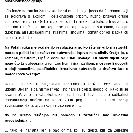
anarhističkoga genija.
Ja inače ne pratim žanrovsku literaturu, ali mi je jasno da će roman, koji
se poigrava s akcijom i detektivskom pričom, nužno prizivati druge
žanrovske romane. Ovdje, ipak, koristim taj trik žanra kako bih govorio o
idejama i načinima na koje one oblikuju svijet, o sukobima, nasilju,
gubicima, ali i uzbuđenjima, strastima i snovima. Roman donosi klackalicu
između akcije i ideja.
Na Palahniuka me podsjetilo revolucionarno korištenje vrlo maštovitih
metoda političke i društvene subverzije, isprva nenasilnih. Ovdje je, u
romanu, međutim, riječ o dobu od 1968. nadalje, i u onom dijelu prije
nego što ta subverzija u romanu kulminira nasiljem, možemo li govoriti
o ideji nenasilne, pacifističke, kreativne subverzije u društvu kao o
metodi provokacije?
Roman ima nekoliko sugestivnih trenutaka koji možda neće svima biti
ugodni. Jedan je da nismo shvatili što nam se doista dogodilo i kako su se
stvari rješavale na svjetskoj razini, da je pad lijeve ideje o radikalnoj
transformaciji društva od ranih ‘70-ih pogodio i nas u tzv. zemlji
socijalizma, da taj Zid, iako nije pao nama… …
da ne bismo slučajno bili pomodni i zazvučali kao hrvatska
predsjednica…
… tako je, hahaha, jer je pao onima koji su doista bili iza Željezne