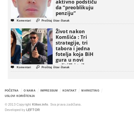
aktivno podstiču
da “preoblikuju
penziju”


Komentari
Pročitaj čitav članak
Život nakon
Komšića : Tri
strategije, tri
tabora i jedna
fotelja koja BiH
gura u novi
politički triler


Komentari
Pročitaj čitav članak
POČETNA
O NAMA
IMPRESSUM
KONTAKT
MARKETING
USLOVI KORIŠTENJA
© 2013 Copyright
Kliker.info
. Sva prava zadržana.
Developed by
LEFTOR