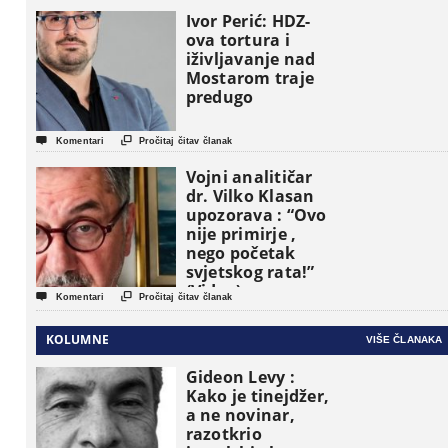
osnovne
Ivor Perić: HDZ-
političke jedinice
ova tortura i
iživljavanje nad
Mostarom traje
predugo


Komentari
Pročitaj čitav članak
Vojni analitičar
dr. Vilko Klasan
upozorava : “Ovo
nije primirje ,
nego početak
svjetskog rata!”
(Video)


Komentari
Pročitaj čitav članak
KOLUMNE
VIŠE ČLANAKA
Gideon Levy :
Kako je tinejdžer,
a ne novinar,
razotkrio