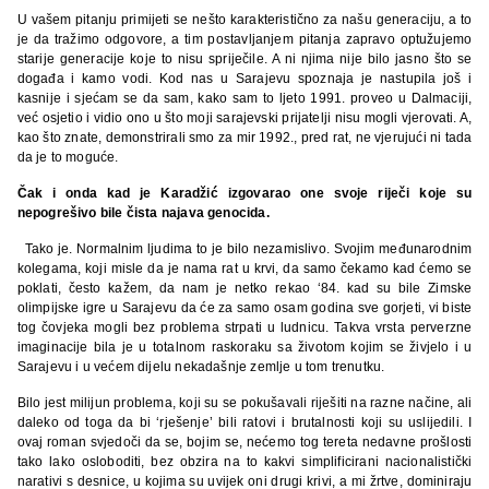
U vašem pitanju primijeti se nešto karakteristično za našu generaciju, a to
je da tražimo odgovore, a tim postavljanjem pitanja zapravo optužujemo
starije generacije koje to nisu spriječile. A ni njima nije bilo jasno što se
događa i kamo vodi. Kod nas u Sarajevu spoznaja je nastupila još i
kasnije i sjećam se da sam, kako sam to ljeto 1991. proveo u Dalmaciji,
već osjetio i vidio ono u što moji sarajevski prijatelji nisu mogli vjerovati. A,
kao što znate, demonstrirali smo za mir 1992., pred rat, ne vjerujući ni tada
da je to moguće.
Čak i onda kad je Karadžić izgovarao one svoje riječi koje su
nepogrešivo bile čista najava genocida.
Tako je. Normalnim ljudima to je bilo nezamislivo. Svojim međunarodnim
kolegama, koji misle da je nama rat u krvi, da samo čekamo kad ćemo se
poklati, često kažem, da nam je netko rekao ‘84. kad su bile Zimske
olimpijske igre u Sarajevu da će za samo osam godina sve gorjeti, vi biste
tog čovjeka mogli bez problema strpati u ludnicu. Takva vrsta perverzne
imaginacije bila je u totalnom raskoraku sa životom kojim se živjelo i u
Sarajevu i u većem dijelu nekadašnje zemlje u tom trenutku.
Bilo jest milijun problema, koji su se pokušavali riješiti na razne načine, ali
daleko od toga da bi ‘rješenje’ bili ratovi i brutalnosti koji su uslijedili. I
ovaj roman svjedoči da se, bojim se, nećemo tog tereta nedavne prošlosti
tako lako osloboditi, bez obzira na to kakvi simplificirani nacionalistički
narativi s desnice, u kojima su uvijek oni drugi krivi, a mi žrtve, dominiraju