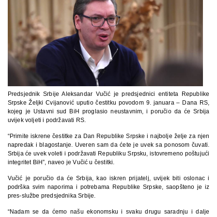
Predsjednik Srbije Aleksandar Vučić je predsjednici entiteta Republike
Srpske Željki Cvijanović uputio čestitku povodom 9. januara – Dana RS,
kojeg je Ustavni sud BiH proglasio neustavnim, i poručio da će Srbija
uvijek voljeti i podržavati RS.
“Primite iskrene čestitke za Dan Republike Srpske i najbolje želje za njen
napredak i blagostanje. Uveren sam da ćete je uvek sa ponosom čuvati.
Srbija će uvek voleti i podržavati Republiku Srpsku, istovremeno poštujući
integritet BiH”, naveo je Vučić u čestitki.
Vučić je poručio da će Srbija, kao iskren prijatelj, uvijek biti oslonac i
podrška svim naporima i potrebama Republike Srpske, saopšteno je iz
pres-službe predsjednika Srbije.
“Nadam se da ćemo našu ekonomsku i svaku drugu saradnju i dalje