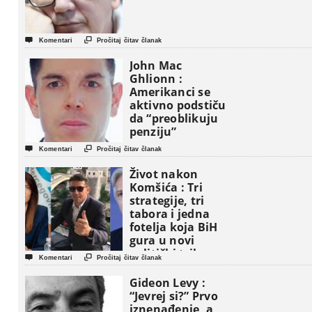


Komentari
Pročitaj čitav članak
John Mac
Ghlionn :
Amerikanci se
aktivno podstiču
da “preoblikuju
penziju”


Komentari
Pročitaj čitav članak
Život nakon
Komšića : Tri
strategije, tri
tabora i jedna
fotelja koja BiH
gura u novi
politički triler


Komentari
Pročitaj čitav članak
Gideon Levy :
“Jevrej si?” Prvo
iznenađenje, a