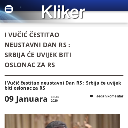
I VUČIĆ ČESTITAO
NEUSTAVNI DAN RS :
SRBIJA ĆE UVIJEK BITI
OSLONAC ZA RS
I Vučić čestitao neustavni Dan RS : Srbija će uvijek
biti oslonac za RS
09 Januara
Jedan komentar

15:35
2020