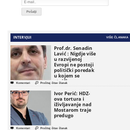
INTERVJUI
VIŠE ČLANAKA
Prof.dr. Senadin
Lavić : Nigdje više
u razvijenoj
Evropi ne postoji
politički poredak
u kojem se
etničke grupe


Komentari
Pročitaj čitav članak
pojavljuju kao
osnovne
Ivor Perić: HDZ-
političke jedinice
ova tortura i
iživljavanje nad
Mostarom traje
predugo


Komentari
Pročitaj čitav članak