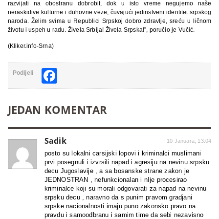
razvijati na obostranu dobrobit, dok u isto vreme negujemo naše
neraskidive kulturne i duhovne veze, čuvajući jedinstveni identitet srpskog
naroda. Želim svima u Republici Srpskoj dobro zdravlje, sreću u ličnom
životu i uspeh u radu. Živela Srbija! Živela Srpska!”, poručio je Vučić.
(Kliker.info-Srna)
Facebook
Podijeli
JEDAN KOMENTAR
Sadik
10 Januara, 13:04
posto su lokalni carsijski lopovi i kriminalci muslimani
prvi posegnuli i izvrsili napad i agresiju na nevinu srpsku
decu Jugoslavije , a sa bosanske strane zakon je
JEDNOSTRAN , nefunkcionalan i nIje procesirao
kriminalce koji su morali odgovarati za napad na nevinu
srpsku decu , naravno da s punim pravom gradjani
srpske nacionalnosti imaju puno zakonsko pravo na
pravdu i samoodbranu i samim time da sebi nezavisno