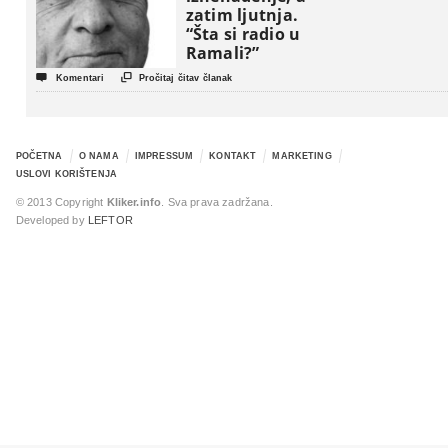
zatim ljutnja.
“Šta si radio u
Ramali?”


Komentari
Pročitaj čitav članak
POČETNA
O NAMA
IMPRESSUM
KONTAKT
MARKETING
USLOVI KORIŠTENJA
© 2013 Copyright
Kliker.info
. Sva prava zadržana.
Developed by
LEFTOR