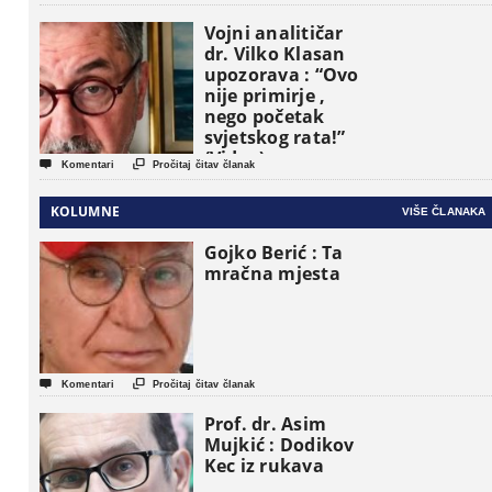
Vojni analitičar
dr. Vilko Klasan
upozorava : “Ovo
nije primirje ,
nego početak
svjetskog rata!”
(Video)


Komentari
Pročitaj čitav članak
KOLUMNE
VIŠE ČLANAKA
Gojko Berić : Ta
mračna mjesta


Komentari
Pročitaj čitav članak
Prof. dr. Asim
Mujkić : Dodikov
Kec iz rukava