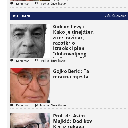
(Video)


Komentari
Pročitaj čitav članak
KOLUMNE
VIŠE ČLANAKA
Gideon Levy :
Kako je tinejdžer,
a ne novinar,
razotkrio
izraelski plan
“dobrovoljnog
iseljavanja ” iz


Komentari
Pročitaj čitav članak
Gaze
Gojko Berić : Ta
mračna mjesta


Komentari
Pročitaj čitav članak
Prof. dr. Asim
Mujkić : Dodikov
Kec iz rukava