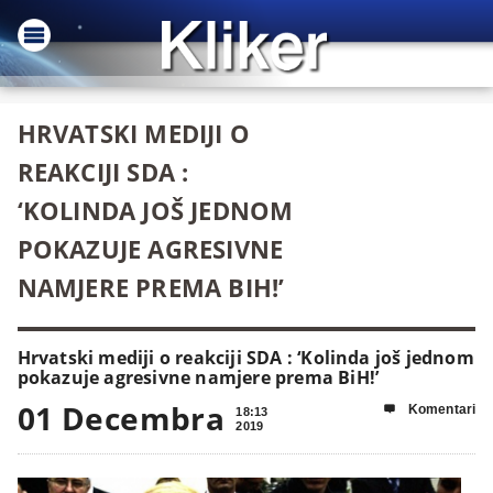
HRVATSKI MEDIJI O
REAKCIJI SDA :
‘KOLINDA JOŠ JEDNOM
POKAZUJE AGRESIVNE
NAMJERE PREMA BIH!’
Hrvatski mediji o reakciji SDA : ‘Kolinda još jednom
pokazuje agresivne namjere prema BiH!’
01 Decembra
Komentari

18:13
2019