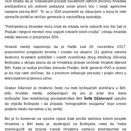
SDA smatra da je “odavanjem počasti osuđenom ratnom zločincu hrvatska
predsjednica još jednom pokazala svoje pravo lice i svoje agresivne
namjere prema BiH”. To su u SDA usporedili sa situacijom u kojoj bi neki
njemački političar veličao generale iz nacističkog razdoblja.
“Predsjednica Hrvatske mora znati da nikada neće ostvariti ono što čak ni
Praljak i njegovi mentori nisu uspjeli ostvariti silom oružja”, citiraju hrvatski
mediji stavove iz priopćenja SDA.
Hrvaski meidji napominju da je Haški sud 20. novembra 2017.
pravomoćno proglasilo krivima i osudio na ukupno 111 godina zatvora
šestoricu hrvatskih političkih i vojnih zvaničnika zbog etničkog čišćenja
Bošnjaka u sklopu plana da se Hrvatskoj pripoje većinski hrvatski dijelovi
BiH. Kada je sudija pročitao presudu Praljku, bivši general HVO-a izjavio
je da nije ratni zločinac, da s prezirom odbacuje presudu i popio otrov u
televizijskom prijenosu uživo.
Grabar Kitarović je relativno često na meti bošnjačkih političara u BiH,
pišu hrvatski mediji, podsjećajući da jeu je prije dva dana
bošnjački član kolektivnog predsjedništva BiH
Šefik Džaferović
optužio
da vrijeđa Bošnjake i da pripada “retrogradnim snagama” koje unose
podjele među narodima u toj zemlji.
Bio je to komentar na njezine izjave date prošle sedmice tokom posjete
Hrvatima u BiH kada je, aludirajući na Bošnjake, rekla da “treba
onemogućiti da brojniji narodi Hrvatima nameću predstavnike na