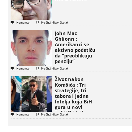


Komentari
Pročitaj čitav članak
John Mac
Ghlionn :
Amerikanci se
aktivno podstiču
da “preoblikuju
penziju”


Komentari
Pročitaj čitav članak
Život nakon
Komšića : Tri
strategije, tri
tabora i jedna
fotelja koja BiH
gura u novi
politički triler


Komentari
Pročitaj čitav članak