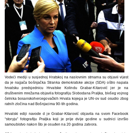
Vodeći mediji u susjednoj Hratskoj na naslovnim strnama su objavii vijest
da je najjača bošnjačka Stranka demokratske akcije (SDA) oštro napala
hrvatsku predsjednicu Hrvatske Kolindu Grabar-Kitarović jer je na
društvenim mrežama objavila fotografiju Slobodana Praljka, bivšeg vojnog
čelnika bosanskohercegovačkih Hrvata kojega je UN-ov sud osudio zbog
ratnih zločina nad Bošnjacima 90-tih godina.
Hrvatski ediji navode d je Grabar-Kitarović objavila na svom Facebook
“storyju” fotografiju Praljka koji je prije dvije godine u sudnici izvršio
samoubistvo nakon što je osuđen na 20 godina zatvora.