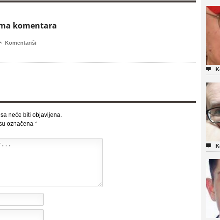
ema komentara

Komentariši

K
sa neće biti objavljena.
 su označena
*

K