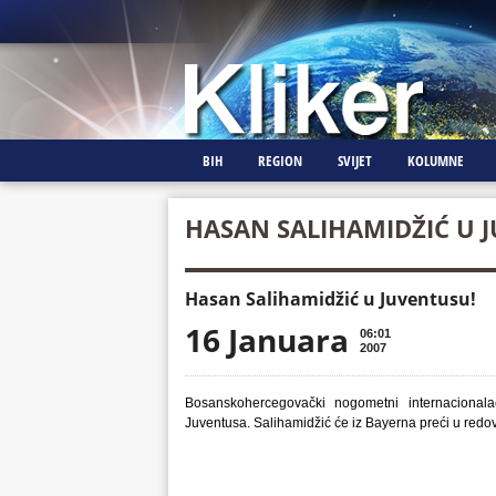
BIH
REGION
SVIJET
KOLUMNE
HASAN SALIHAMIDŽIĆ U 
Hasan Salihamidžić u Juventusu!
16 Januara
06:01
2007
Bosanskohercegovački nogometni internacionala
Juventusa. Salihamidžić će iz Bayerna preći u redov