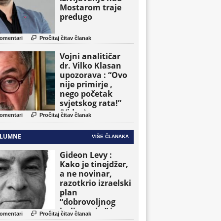
Mostarom traje
predugo

omentari
Pročitaj čitav članak
Vojni analitičar
dr. Vilko Klasan
upozorava : “Ovo
nije primirje ,
nego početak
svjetskog rata!”
(Video)

omentari
Pročitaj čitav članak
LUMNE
VIŠE ČLANAKA
Gideon Levy :
Kako je tinejdžer,
a ne novinar,
razotkrio izraelski
plan
“dobrovoljnog
iseljavanja ” iz

omentari
Pročitaj čitav članak
Gaze