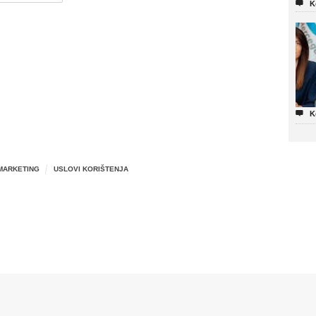

K

K
MARKETING
USLOVI KORIŠTENJA