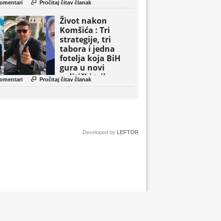

omentari
Pročitaj čitav članak
Život nakon
Komšića : Tri
strategije, tri
tabora i jedna
fotelja koja BiH
gura u novi
politički triler

omentari
Pročitaj čitav članak
Developed by
LEFTOR