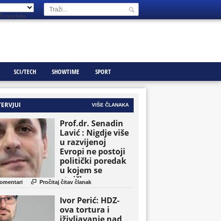
Translate
SCI/TECH
SHOWTIME
SPORT
TERVJUI
VIŠE ČLANAKA
Prof.dr. Senadin
Lavić : Nigdje više
u razvijenoj
Evropi ne postoji
politički poredak
u kojem se
etničke grupe

omentari
Pročitaj čitav članak
pojavljuju kao
osnovne političke
Ivor Perić: HDZ-
jedinice
ova tortura i
iživljavanje nad