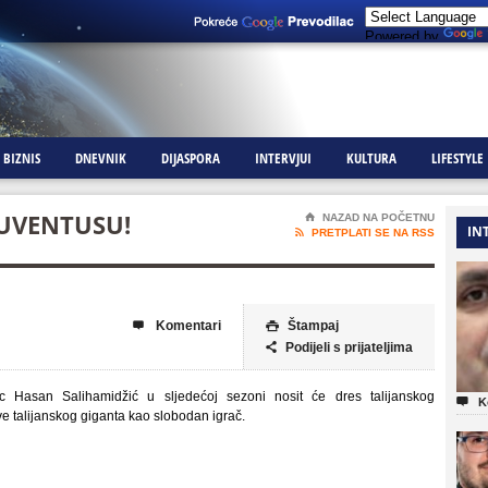
Powered by
BIZNIS
DNEVNIK
DIJASPORA
INTERVJUI
KULTURA
LIFESTYLE
JUVENTUSU!
⌂
NAZAD NA POČETNU
IN

PRETPLATI SE NA RSS
Komentari
Štampaj


Podijeli s prijateljima

c Hasan Salihamidžić u sljedećoj sezoni nosit će dres talijanskog

K
e talijanskog giganta kao slobodan igrač.