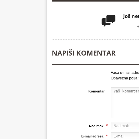
Još n

NAPIŠI KOMENTAR
Vaša e-mail adre
Obavezna polja
Komentar
*
Nadimak:
*
E-mail adresa: