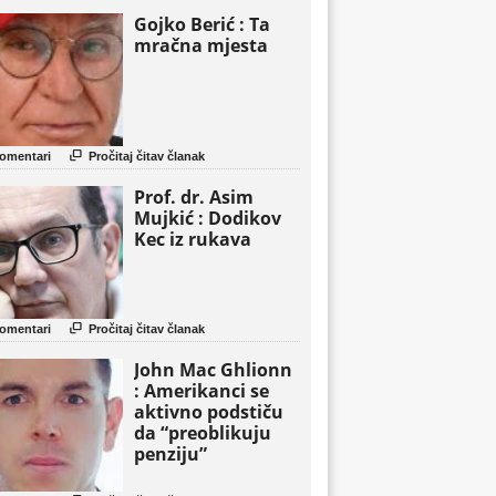
Gojko Berić : Ta
mračna mjesta

omentari
Pročitaj čitav članak
Prof. dr. Asim
Mujkić : Dodikov
Kec iz rukava

omentari
Pročitaj čitav članak
John Mac Ghlionn
: Amerikanci se
aktivno podstiču
da “preoblikuju
penziju”