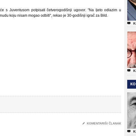
 s Juventusom potpisati četverogodišnji ugovor. "Na ljeto odlazim u
nudu koju nisam mogao odbiti", rekao je 30-godišnji igrač za Bild.

K

K
KO
✎
KOMENTARIŠI ČLANAK

K