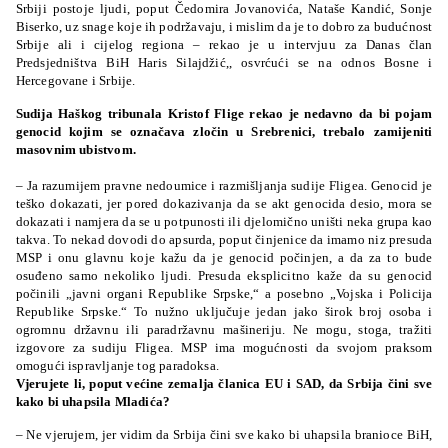
Srbiji postoje ljudi, poput Čedomira Jovanovića, Nataše Kandić, Sonje
Biserko, uz snage koje ih podržavaju, i mislim da je to dobro za budućnost
Srbije ali i cijelog regiona – rekao je u intervjuu za Danas član
Predsjedništva BiH Haris Silajdžić,, osvrćući se na odnos Bosne i
Hercegovane i Srbije.
Sudija Haškog tribunala Kristof Flige rekao je nedavno da bi pojam
genocid kojim se označava zločin u Srebrenici, trebalo zamijeniti
masovnim ubistvom.
– Ja razumijem pravne nedoumice i razmišljanja sudije Fligea. Genocid je
teško dokazati, jer pored dokazivanja da se akt genocida desio, mora se
dokazati i namjera da se u potpunosti ili djelomično uništi neka grupa kao
takva. To nekad dovodi do apsurda, poput činjenice da imamo niz presuda
MSP i onu glavnu koje kažu da je genocid počinjen, a da za to bude
osuđeno samo nekoliko ljudi. Presuda eksplicitno kaže da su genocid
počinili „javni organi Republike Srpske,“ a posebno „Vojska i Policija
Republike Srpske.“
To nužno uključuje jedan jako širok broj osoba i
ogromnu državnu ili paradržavnu mašineriju. Ne mogu, stoga, tražiti
izgovore za sudiju Fligea. MSP ima mogućnosti da svojom praksom
omogući ispravljanje tog paradoksa.
Vjerujete li, poput većine zemalja članica EU i SAD, da Srbija čini sve
kako bi uhapsila Mladića?
– Ne vjerujem, jer vidim da Srbija čini sve kako bi uhapsila branioce BiH,