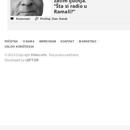
zatim ljutnja.
“Šta si radio u
Ramali?”


Komentari
Pročitaj čitav članak
POČETNA
O NAMA
IMPRESSUM
KONTAKT
MARKETING
USLOVI KORIŠTENJA
© 2013 Copyright
Kliker.info
. Sva prava zadržana.
Developed by
LEFTOR