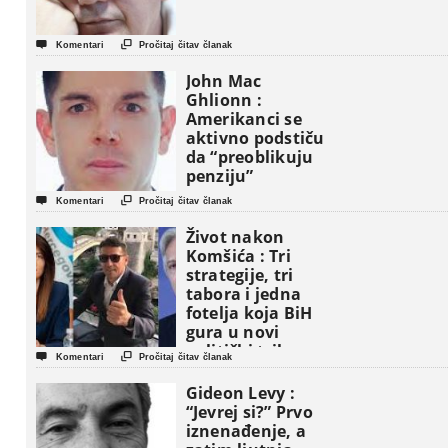


Komentari
Pročitaj čitav članak
John Mac
Ghlionn :
Amerikanci se
aktivno podstiču
da “preoblikuju
penziju”


Komentari
Pročitaj čitav članak
Život nakon
Komšića : Tri
strategije, tri
tabora i jedna
fotelja koja BiH
gura u novi
politički triler


Komentari
Pročitaj čitav članak
Gideon Levy :
“Jevrej si?” Prvo
iznenađenje, a