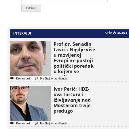
INTERVJUI
VIŠE ČLANAKA
Prof.dr. Senadin
Lavić : Nigdje više
u razvijenoj
Evropi ne postoji
politički poredak
u kojem se
etničke grupe


Komentari
Pročitaj čitav članak
pojavljuju kao
osnovne
Ivor Perić: HDZ-
političke jedinice
ova tortura i
iživljavanje nad
Mostarom traje
predugo


Komentari
Pročitaj čitav članak