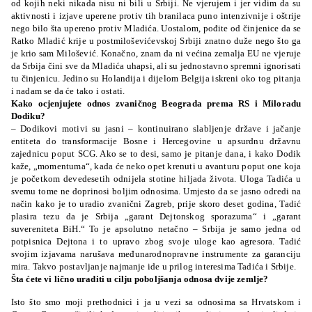
od kojih neki nikada nisu ni bili u Srbiji. Ne vjerujem i jer vidim da su
aktivnosti i izjave uperene protiv tih branilaca puno intenzivnije i oštrije
nego bilo šta upereno protiv Mladića. Uostalom, pođite od činjenice da se
Ratko Mladić krije u postmiloševićevskoj Srbiji znatno duže nego što ga
je krio sam Milošević. Konačno, znam da ni većina zemalja EU ne vjeruje
da Srbija čini sve da Mladića uhapsi, ali su jednostavno spremni ignorisati
tu činjenicu. Jedino su Holandija i dijelom Belgija iskreni oko tog pitanja
i nadam se da će tako i ostati.
Kako ocjenjujete odnos zvaničnog Beograda prema RS i Miloradu
Dodiku?
– Dodikovi motivi su jasni – kontinuirano slabljenje države i jačanje
entiteta do transformacije Bosne i Hercegovine u apsurdnu državnu
zajednicu poput SCG. Ako se to desi, samo je pitanje dana, i kako Dodik
kaže, „momentuma“, kada će neko opet krenuti u avanturu poput one koja
je početkom devedesetih odnijela stotine hiljada
života.
Uloga Tadića u
svemu tome ne doprinosi boljim odnosima. Umjesto da se jasno odredi na
način kako je to uradio zvanični Zagreb, prije skoro deset godina, Tadić
plasira tezu da je Srbija „garant Dejtonskog sporazuma“ i „garant
suvereniteta BiH.“ To je apsolutno netačno – Srbija je samo jedna od
potpisnica Dejtona i to upravo zbog svoje uloge kao agresora. Tadić
svojim izjavama narušava međunarodnopravne instrumente za garanciju
mira. Takvo postavljanje najmanje ide u prilog interesima Tadića i Srbije.
Šta ćete vi lično uraditi u cilju poboljšanja odnosa dvije zemlje?
Isto što smo moji prethodnici i ja u vezi sa odnosima sa Hrvatskom i