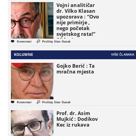
Vojni analitičar
dr. Vilko Klasan
upozorava : “Ovo
nije primirje ,
nego početak
svjetskog rata!”
(Video)


Komentari
Pročitaj čitav članak
KOLUMNE
VIŠE ČLANAKA
Gojko Berić : Ta
mračna mjesta


Komentari
Pročitaj čitav članak
Prof. dr. Asim
Mujkić : Dodikov
Kec iz rukava