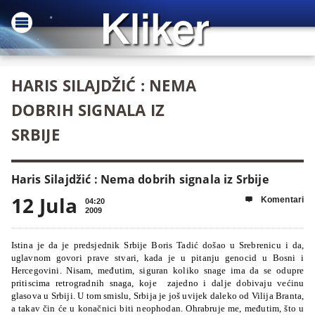
HARIS SILAJDŽIĆ : NEMA
DOBRIH SIGNALA IZ
SRBIJE
Haris Silajdžić : Nema dobrih signala iz Srbije
12 Jula
Komentari

04:20
2009
Istina je da je predsjednik Srbije Boris Tadić došao u Srebrenicu i da,
uglavnom govori prave stvari, kada je u pitanju genocid u Bosni i
Hercegovini. Nisam, međutim, siguran koliko snage ima da se odupre
pritiscima retrogradnih snaga, koje zajedno i dalje dobivaju većinu
glasova u Srbiji. U tom smislu, Srbija je još uvijek daleko od Vilija Branta,
a takav čin će u konačnici biti neophodan. Ohrabruje me, međutim, što u