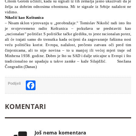
Crnom Gorom učinili, kada su signali iz tih zemalja jasno ukazivali da je
želja za dobrim odnosima obostrana. Mi te signale iz Srbije nažalost ne
vidimo.
Nikolić kao Koštunica
– Nisam sklon vjerovanju u „preobražaje.“ Tomislav Nikolić radi isto što
je svojevremeno radio Koštunica – pokušava se predstaviti kao
„racionalan“ političar. S političke tačke gledišta, to jeste racionalan potez,
ali će trajati samo do trenutka kada ocijeni da zagovaranje fašizma nosi
veću političku korist. Evropa, nažalost, prečesto zatvara oči pred tim
činjenicama, ali to nije novina – to u manjoj ili većoj mjeri traje od
Minhena 1938. godine. Dobro je što su SAD i dalje uticajne u Evropi i što
tradicionalno ne upadaju u takve zamke – kaže Silajdžić. Snežana
Čongradin (Danas)
Facebook
Podijeli
KOMENTARI
Još nema komentara