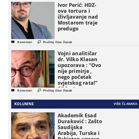
osnovne
Ivor Perić: HDZ-
političke jedinice
ova tortura i
iživljavanje nad
Mostarom traje
predugo


Komentari
Pročitaj čitav članak
Vojni analitičar
dr. Vilko Klasan
upozorava : “Ovo
nije primirje ,
nego početak
svjetskog rata!”
(Video)


Komentari
Pročitaj čitav članak
KOLUMNE
VIŠE ČLANAKA
Akademik Esad
Duraković : Zašto
Saudijska
Arabija, Turska i