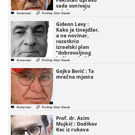
Pakistan upravo
sada osnivaju
vojni savez?


Komentari
Pročitaj čitav članak
Gideon Levy :
Kako je tinejdžer,
a ne novinar,
razotkrio
izraelski plan
“dobrovoljnog
iseljavanja ” iz


Komentari
Pročitaj čitav članak
Gaze
Gojko Berić : Ta
mračna mjesta


Komentari
Pročitaj čitav članak
Prof. dr. Asim
Mujkić : Dodikov
Kec iz rukava