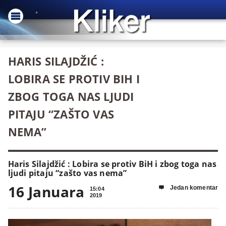
HARIS SILAJDŽIĆ :
LOBIRA SE PROTIV BIH I
ZBOG TOGA NAS LJUDI
PITAJU “ZAŠTO VAS
NEMA”
Haris Silajdžić : Lobira se protiv BiH i zbog toga nas
ljudi pitaju “zašto vas nema”
16 Januara
Jedan komentar

15:04
2019