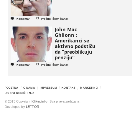


Komentari
Pročitaj čitav članak
John Mac
Ghlionn :
Amerikanci se
aktivno podstiču
da “preoblikuju
penziju”


Komentari
Pročitaj čitav članak
POČETNA
O NAMA
IMPRESSUM
KONTAKT
MARKETING
USLOVI KORIŠTENJA
© 2013 Copyright
Kliker.info
. Sva prava zadržana.
Developed by
LEFTOR