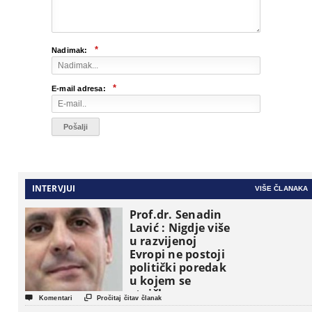
*
Nadimak:
*
E-mail adresa:
INTERVJUI
VIŠE ČLANAKA
Prof.dr. Senadin
Lavić : Nigdje više
u razvijenoj
Evropi ne postoji
politički poredak
u kojem se
etničke grupe


Komentari
Pročitaj čitav članak
pojavljuju kao