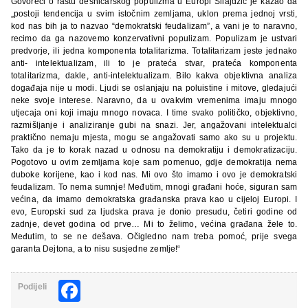
Govoreći o rastu desničarskog populizma u Europi Silajdžić je kazao da
„postoji tendencija u svim istočnim zemljama, uklon prema jednoj vrsti,
kod nas bih ja to nazvao “demokratski feudalizam”, a vani je to naravno,
recimo da ga nazovemo konzervativni populizam. Populizam je ustvari
predvorje, ili jedna komponenta totalitarizma. Totalitarizam jeste jednako
anti- intelektualizam, ili to je prateća stvar, prateća komponenta
totalitarizma, dakle, anti-intelektualizam. Bilo kakva objektivna analiza
događaja nije u modi. Ljudi se oslanjaju na poluistine i mitove, gledajući
neke svoje interese. Naravno, da u ovakvim vremenima imaju mnogo
utjecaja oni koji imaju mnogo novaca. I time svako političko, objektivno,
razmišljanje i analiziranje gubi na snazi. Jer, angažovani intelektualci
praktično nemaju mjesta, mogu se angažovati samo ako su u projektu.
Tako da je to korak nazad u odnosu na demokratiju i demokratizaciju.
Pogotovo u ovim zemljama koje sam pomenuo, gdje demokratija nema
duboke korijene, kao i kod nas. Mi ovo što imamo i ovo je demokratski
feudalizam. To nema sumnje! Međutim, mnogi građani hoće, siguran sam
većina, da imamo demokratska građanska prava kao u cijeloj Europi. I
evo, Europski sud za ljudska prava je donio presudu, četiri godine od
zadnje, devet godina od prve… Mi to želimo, većina građana žele to.
Međutim, to se ne dešava. Očigledno nam treba pomoć, prije svega
garanta Dejtona, a to nisu susjedne zemlje!“
Facebook
Podijeli