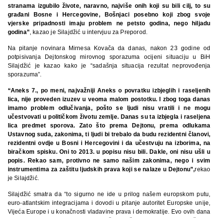
stranama izgubilo živote, naravno, najviše onih koji su bili cilj, to su
građani Bosne i Hercegovine, Bošnjaci posebno koji zbog svoje
vjerske pripadnosti imaju problem ne petsto godina, nego hiljadu
godina”
, kazao je Silajdžić u intervjuu za Preporod.
Na pitanje novinara Mirnesa Kovača da danas, nakon 23 godine od
potpisivanja Dejtonskog mirovnog sporazuma ocijeni situaciju u BiH
Silajdžić je kazao kako je “sadašnja situacija rezultat neprovođenja
sporazuma”.
“Aneks 7., po meni, najvažniji Aneks o povratku izbjeglih i raseljenih
lica, nije proveden izuzev u veoma malom postotku. I zbog toga danas
imamo problem odlučivanja, pošto se ljudi nisu vratili i ne mogu
učestvovati u političkom životu zemlje. Danas su ta izbjegla i raseljena
lica predmet sporova. Zato što prema Dejtonu, prema odlukama
Ustavnog suda, zakonima, ti ljudi bi trebalo da budu rezidentni članovi,
rezidentni ovdje u Bosni i Hercegovini i da učestvuju na izborima, na
biračkom spisku. Oni to 2013. u popisu nisu bili. Dakle, oni nisu ušli u
popis. Rekao sam, protivno ne samo našim zakonima, nego i svim
instrumentima za zaštitu ljudskih prava koji se nalaze u Dejtonu”,
rekao
je Silajdžić.
Silajdžić smatra da “to sigurno ne ide u prilog našem europskom putu,
euro-atlantskim integracijama i dovodi u pitanje autoritet Europske unije,
Vijeća Europe i u konačnosti vladavine prava i demokratije. Evo ovih dana