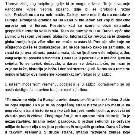
“Upravo zbog tog potpitanja gdje bi to moglo odvesti. To je otvaranje
Pandorine kutije, veoma opasno, gdje bi se probudile razne
slile.
Probuđene su na neki način. Za koje smo mislili da su nestale iz
Europe. Promjena granica na Balkanu bi bio jedan akt koji bi direktno
ugrozio mir u Europi. Posebno kad se uzme u obzir dinamika
geopolitike između velikih sila. Tako da sumnjam u to. Danas općenito
živimo u teškom vremenu globalno. Informatička revolucija je donijela
globalizaciju koju više niko ne može zaustaviti. Postoje sile koje se
očigledno plaše te globalizacije, jer ne ide onako kako su zamislile. To
znači da je ova planeta postala mala, da se ljudi sve više miješaju. Jer,
imigracije su poseban fenomen. Danas je u pokretu 260 miliona ljudi na
svijetu. To se uvijek dešavalo, a danas se dešava brže, jer nam je
vrijeme brže, historija je brža. I donosi susrete ljudi. Naravno u tome su
osnovni faktor ove moderne komunikacije”,
rekao je Silajdžić.
U našem modernom vremenu, podsjetio je Silajdžić, ograđujemo se od
naših dostignuća, pravimo barijere među ljudima.
“To možemo vidjeti u Europi u ovim desno profiliranim režimima. Zašto
se ograđujemo i ko je tu na pogrešnoj strani historije? Po meni je na
pogrešnoj strani historije onaj ko želi barijere među ljudima, počevši od
viza do pravih zidova. Zbog toga što je to suprotno toku historije. To je
nezaustavljivo. Imamo jedan paradoks. U jednoj sekundi se ostvare
milijarde konekcija u svijetu preko svih mogućih granica. Danas živimo
u takvom vremenu. S druge strane, imamo razvijene zemlje koje