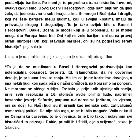
postavljaju barijere. Po meni je to pogrešna strana historije. I evo mi,
ovakvi kakvi smo, u ovoj Bosni i Hercegovini, gdje sam siguran da ljudi
žele, da jednostavno u sebi imaju, a ima ih mnogo i Bošnjaka i drugih,
koji ne žele barijere među ljudima, koji u svojim kostima imaju da
prihvataju drugog i drugačijeg. To je tako uvijek bilo u Bosni i
Hercegovini. Dakle, Bosna je model koji je u problemu, ali je model
onoga što Europa hoće biti. Oni koji ne žele barijere oni su na pravoj
strani historije! Oni koji stavljaju barijere, oni su na pogrešnoj strani
historije”
, pojasnio je.
Ukazao je na problem koji je star, kako je rekao, hiljadu godina.
“To je da se muslimani u Bosni i Hercegovini predstavljaju kao
potencijalna opasnost, teroristi, itd. Islamofobija, da ne govorimo
detalje, je prisutna i svi to znaju. Mislim da je ne koristimo dovoljno, a
ima nekih ljudi koji sada pišu o našoj prošlosti, na koju smo mi ponosni.
Ne moramo se ničega stidjeti. Trebalo je prije svih ujedinjenih nacija,
prije svih rezolucija u 16. stoljeću ovdje primiti ljude, naprimjer
bosanske jevreje Sefarde, potpuno tuđ narod sa jezikom, sa vjerom,
oni su došli tu. Naši ljudi su ih primili kao jednake sebi, zahvaljujući
osmanskoj politici. Da nije bilo toga, to ne bi bilo moguće. Volio neko ili
ne Osmansku carevinu, to je činjenica, to je bilo tako. I uglavnom svi
historičari to priznaju. Dakle, primili ih i štitili, cijelo vrijeme”,
rekao je
Silajdžić.