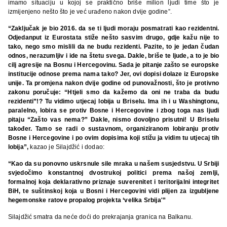
imamo situaciju u kojoj se praktično briše milion ljudi time što je
izmijenjeno nešto što je već urađeno nakon dvije godine”.
“Zaključak je bio 2016. da se ti ljudi moraju posmatrati kao rezidentni.
Odjedanput iz Eurostata stiže nešto sasvim drugo, gdje kažu nije to
tako, nego smo mislili da ne budu rezidenti. Pazite, to je jedan čudan
odnos, nerazumljiv i ide na štetu svega. Dakle, briše te ljude, a to je bio
cilj agresije na Bosnu i Hercegovinu. Sada je pitanje zašto se europske
institucije odnose prema nama tako? Jer, ovi dopisi dolaze iz Europske
unije. Ta promjena nakon dvije godine od punovažnosti, što je protivno
zakonu poručuje: “Htjeli smo da kažemo da oni ne traba da budu
rezidenti”!? Tu vidimo utjecaj lobija u Briselu. Ima ih i u Washingtonu,
paralelno, lobira se protiv Bosne i Hercegovine i zbog toga nas ljudi
pitaju “Zašto vas nema?” Dakle, nismo dovoljno prisutni! U Briselu
također. Tamo se radi o sustavnom, organiziranom lobiranju protiv
Bosne i Hercegovine i po ovim dopisima koji stižu ja vidim tu utjecaj tih
lobija”,
kazao je Silajdžić i dodao:
“Kao da su ponovno uskrsnule sile mraka u našem susjedstvu. U Srbiji
svjedočimo konstantnoj dvostrukoj politici prema našoj zemlji,
formalnoj koja deklarativno priznaje suverenitet i teritorijalni integritet
BiH, te suštinskoj koja u Bosni i Hercegovini vidi plijen za izgubljene
hegemonske ratove propalog projekta ‘velika Srbija'”
Silajdžić smatra da neće doći do prekrajanja granica na Balkanu.