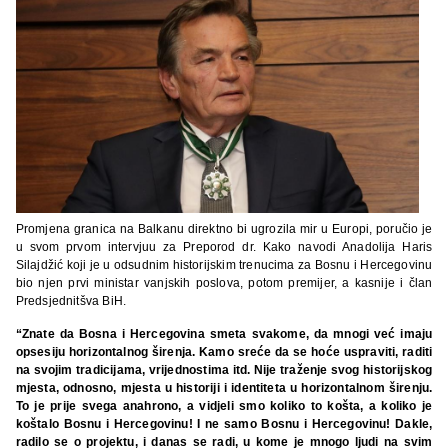
Promjena granica na Balkanu direktno bi ugrozila mir u Europi, poručio je
u svom prvom intervjuu za Preporod dr. Kako navodi Anadolija Haris
Silajdžić koji je u odsudnim historijskim trenucima za Bosnu i Hercegovinu
bio njen prvi ministar vanjskih poslova, potom premijer, a kasnije i član
Predsjednitšva BiH.
“Znate da Bosna i Hercegovina smeta svakome, da mnogi već imaju
opsesiju horizontalnog širenja. Kamo sreće da se hoće uspraviti, raditi
na svojim tradicijama, vrijednostima itd. Nije traženje svog historijskog
mjesta, odnosno, mjesta u historiji i identiteta u horizontalnom širenju.
To je prije svega anahrono, a vidjeli smo koliko to košta, a koliko je
koštalo Bosnu i Hercegovinu! I ne samo Bosnu i Hercegovinu! Dakle,
radilo se o projektu, i danas se radi, u kome je mnogo ljudi na svim