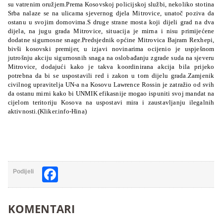
su vatrenim oružjem.Prema Kosovskoj policijskoj službi, nekoliko stotina
Srba nalaze se na ulicama sjevernog djela Mitrovice, unatoč poziva da
ostanu u svojim domovima.S druge strane mosta koji dijeli grad na dva
dijela, na jugu grada Mitrovice, situacija je mirna i nisu primijećene
dodatne sigurnosne snage.Predsjednik općine Mitrovica Bajram Rexhepi,
bivši kosovski premijer, u izjavi novinarima ocijenio je uspješnom
jutrošnju akciju sigurnosnih snaga na oslobađanju zgrade suda na sjeveru
Mitrovice, dodajući kako je takva koordinirana akcija bila prijeko
potrebna da bi se uspostavili red i zakon u tom dijelu grada.
Zamjenik
civilnog upravitelja UN-a na Kosovu Lawrence Rossin je zatražio od svih
da ostanu mirni kako bi UNMIK efikasnije mogao ispuniti svoj mandat na
cijelom teritoriju Kosova na uspostavi mira i zaustavljanju ilegalnih
aktivnosti.(Kliker.info-Hina)
Facebook
Podijeli
KOMENTARI