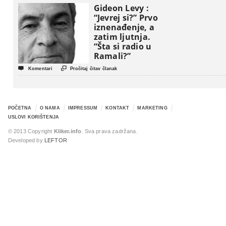
Gideon Levy :
“Jevrej si?” Prvo
iznenađenje, a
zatim ljutnja.
“Šta si radio u
Ramali?”


Komentari
Pročitaj čitav članak
POČETNA
O NAMA
IMPRESSUM
KONTAKT
MARKETING
USLOVI KORIŠTENJA
© 2013 Copyright
Kliker.info
. Sva prava zadržana.
Developed by
LEFTOR