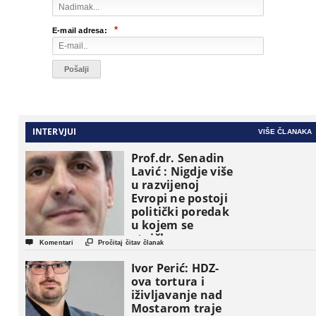
*
E-mail adresa:
INTERVJUI
VIŠE ČLANAKA
Prof.dr. Senadin
Lavić : Nigdje više
u razvijenoj
Evropi ne postoji
politički poredak
u kojem se
etničke grupe


Komentari
Pročitaj čitav članak
pojavljuju kao
osnovne
Ivor Perić: HDZ-
političke jedinice
ova tortura i
iživljavanje nad
Mostarom traje