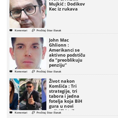
Mujkić : Dodikov
Kec iz rukava


Komentari
Pročitaj čitav članak
John Mac
Ghlionn :
Amerikanci se
aktivno podstiču
da “preoblikuju
penziju”


Komentari
Pročitaj čitav članak
Život nakon
Komšića : Tri
strategije, tri
tabora i jedna
fotelja koja BiH
gura u novi
politički triler


Komentari
Pročitaj čitav članak