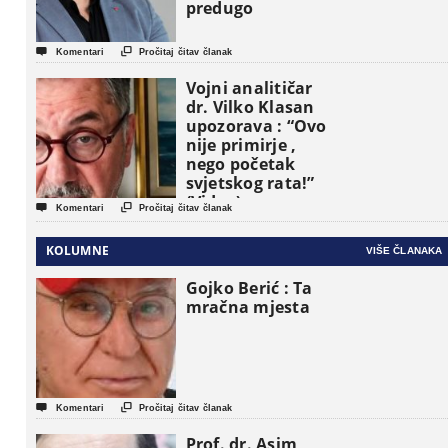
predugo


Komentari
Pročitaj čitav članak
Vojni analitičar
dr. Vilko Klasan
upozorava : “Ovo
nije primirje ,
nego početak
svjetskog rata!”
(Video)


Komentari
Pročitaj čitav članak
KOLUMNE
VIŠE ČLANAKA
Gojko Berić : Ta
mračna mjesta


Komentari
Pročitaj čitav članak
Prof. dr. Asim