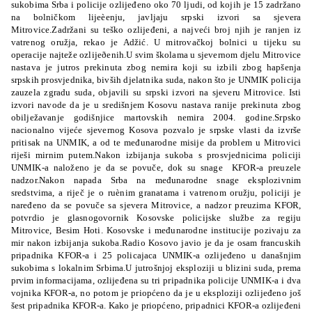
sukobima Srba i policije ozlijeđeno oko 70 ljudi, od kojih je 15 zadržano
na bolničkom lijeèenju, javljaju srpski izvori sa sjevera
Mitrovice.Zadržani su teško ozlijeđeni, a najveći broj njih je ranjen iz
vatrenog oružja, rekao je Adžić. U mitrovačkoj bolnici u tijeku su
operacije najteže ozlijeðenih.U svim školama u sjevernom djelu Mitrovice
nastava je jutros prekinuta zbog nemira koji su izbili zbog hapšenja
srpskih prosvjednika, bivših djelatnika suda, nakon što je UNMIK policija
zauzela zgradu suda, objavili su srpski izvori na sjeveru Mitrovice. Isti
izvori navode da je u središnjem Kosovu nastava ranije prekinuta zbog
obilježavanje godišnjice martovskih nemira 2004. godine.Srpsko
nacionalno vijeće sjevernog Kosova pozvalo je srpske vlasti da izvrše
pritisak na UNMIK, a od te međunarodne misije da problem u Mitrovici
riješi mirnim putem.Nakon izbijanja sukoba s prosvjednicima policiji
UNMIK-a naloženo je da se povuče, dok su snage
KFOR-a preuzele
nadzor.
Nakon napada Srba na međunarodne snage eksplozivnim
sredstvima, a riječ je o ruènim granatama i vatrenom oružju, policiji je
naređeno da se povuče sa sjevera Mitrovice, a nadzor preuzima KFOR,
potvrdio je glasnogovornik Kosovske policijske službe za regiju
Mitrovice, Besim Hoti. Kosovske i međunarodne institucije pozivaju za
mir nakon izbijanja sukoba.Radio Kosovo javio je da je osam francuskih
pripadnika KFOR-a i 25 policajaca UNMIK-a ozlijeđeno u današnjim
sukobima s lokalnim Srbima.U jutrošnjoj eksploziji u blizini suda, prema
prvim informacijama, ozlijeđena su tri pripadnika policije UNMIK-a i dva
vojnika KFOR-a, no potom je priopćeno da je u eksploziji ozlijeđeno još
šest pripadnika KFOR-a. Kako je priopćeno, pripadnici KFOR-a ozlijeđeni