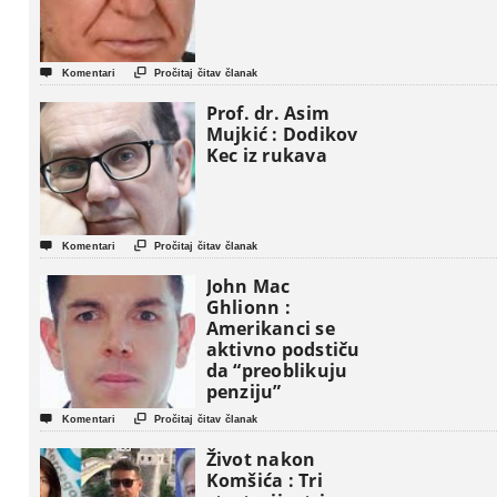


Komentari
Pročitaj čitav članak
Prof. dr. Asim
Mujkić : Dodikov
Kec iz rukava


Komentari
Pročitaj čitav članak
John Mac
Ghlionn :
Amerikanci se
aktivno podstiču
da “preoblikuju
penziju”


Komentari
Pročitaj čitav članak
Život nakon
Komšića : Tri