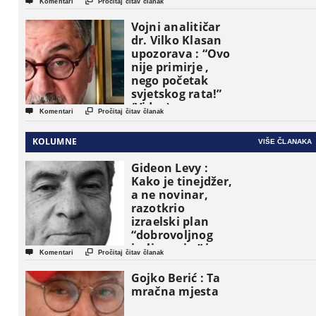


Komentari
Pročitaj čitav članak
Vojni analitičar
dr. Vilko Klasan
upozorava : “Ovo
nije primirje ,
nego početak
svjetskog rata!”
(Video)


Komentari
Pročitaj čitav članak
KOLUMNE
VIŠE ČLANAKA
Gideon Levy :
Kako je tinejdžer,
a ne novinar,
razotkrio
izraelski plan
“dobrovoljnog
iseljavanja ” iz


Komentari
Pročitaj čitav članak
Gaze
Gojko Berić : Ta
mračna mjesta