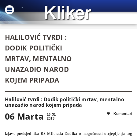
HALILOVIĆ TVRDI :
DODIK POLITIČKI
MRTAV, MENTALNO
UNAZADIO NAROD
KOJEM PRIPADA
Halilović tvrdi : Dodik politički mrtav, mentalno
unazadio narod kojem pripada
06 Marta
Komentari

16:31
2013
Izjave predsjednika RS Milorada Dodika o mogućnosti otcjepljenja tog