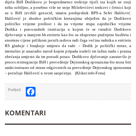
dijela BiH Dodikovo je bespredmetno trošenje riječi iza kojih ne stoji
ništa ozbiljno, a posebno više ne stoje Miloševićevi tenkovi i četnici koji
su u BiH izvršili genocid, smatra predsjednik BPS-a Sefer Halilović.
Halilović je shodno političkim kretanjima ubijeđen da je Dodikovo
političko vrijeme prošlost i da na vrijeme stupa zajedničko vrijeme
Dodika i pravosudnih institucija u kojem će se istražiti Dodikovo
djelovanje u manjem bh.entitetu kao što su ekspresno pražnjene budžeta i
enormne cijene prilikom javnih radova radi čega većina radnika u entitetu
RS gladuje i štrajkuje umjesto da rade. – Dodik je politički mrtav, a
mentalno je unazadio narod kojem pripada nudeći im lažnu nadu i prazna
obećanja umjesto da im ponudi posao. Dodikovo djelovanje zaustavilo je
proces reintegracije BiH i provođenje Dejtonskog sporazuma što mora biti
sankcionisano od strane odgovornih za provođenje Dejtonskog sporazuma
– poručuje Halilović u svom saopćenju. (Kliker.info-Fena)
Facebook
Podijeli
KOMENTARI