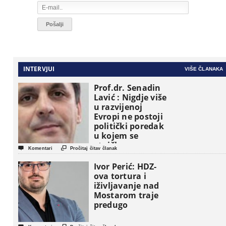
INTERVJUI
VIŠE ČLANAKA
Prof.dr. Senadin
Lavić : Nigdje više
u razvijenoj
Evropi ne postoji
politički poredak
u kojem se
etničke grupe


Komentari
Pročitaj čitav članak
pojavljuju kao
osnovne
Ivor Perić: HDZ-
političke jedinice
ova tortura i
iživljavanje nad
Mostarom traje
predugo