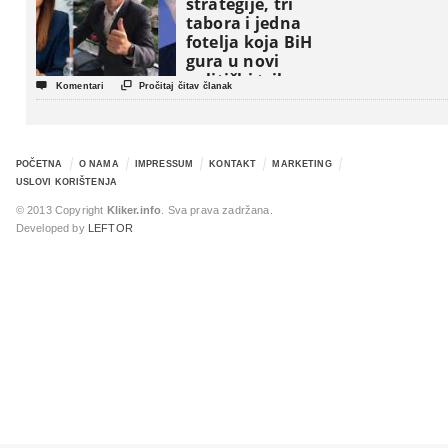
strategije, tri
tabora i jedna
fotelja koja BiH
gura u novi
politički triler


Komentari
Pročitaj čitav članak
POČETNA
O NAMA
IMPRESSUM
KONTAKT
MARKETING
USLOVI KORIŠTENJA
© 2013 Copyright
Kliker.info
. Sva prava zadržana.
Developed by
LEFTOR