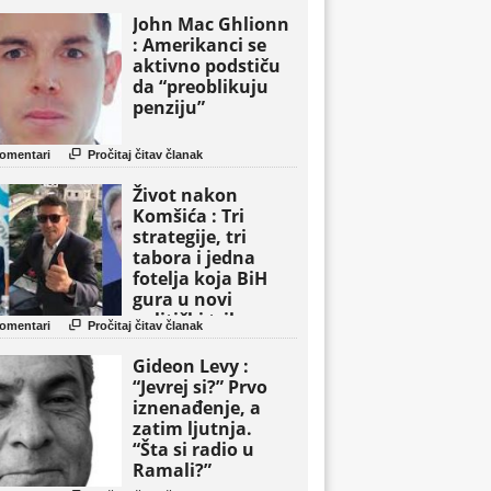
John Mac Ghlionn
: Amerikanci se
aktivno podstiču
da “preoblikuju
penziju”

omentari
Pročitaj čitav članak
Život nakon
Komšića : Tri
strategije, tri
tabora i jedna
fotelja koja BiH
gura u novi
politički triler

omentari
Pročitaj čitav članak
Gideon Levy :
“Jevrej si?” Prvo
iznenađenje, a
zatim ljutnja.
“Šta si radio u
Ramali?”