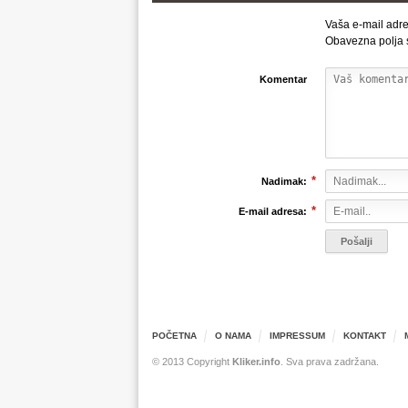
Vaša e-mail adre
Obavezna polja
Komentar
*
Nadimak:
*
E-mail adresa:
POČETNA
O NAMA
IMPRESSUM
KONTAKT
© 2013 Copyright
Kliker.info
. Sva prava zadržana.