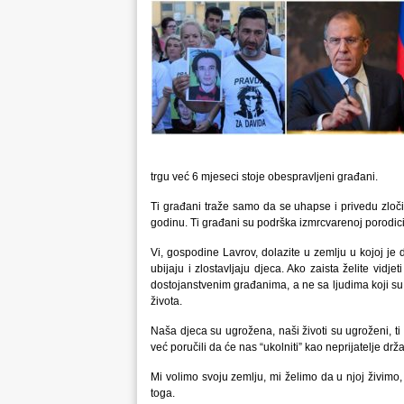
trgu već 6 mjeseci stoje obespravljeni građani.
Ti građani traže samo da se uhapse i privedu zlo
godinu. Ti građani su podrška izmrcvarenoj porodici 
Vi, gospodine Lavrov, dolazite u zemlju u kojoj je d
ubijaju i zlostavljaju djeca. Ako zaista želite vid
dostojanstvenim građanima, a ne sa ljudima koji su
života.
Naša djeca su ugrožena, naši životi su ugroženi, ti
već poručili da će nas “ukolniti” kao neprijatelje d
Mi volimo svoju zemlju, mi želimo da u njoj živimo
toga.