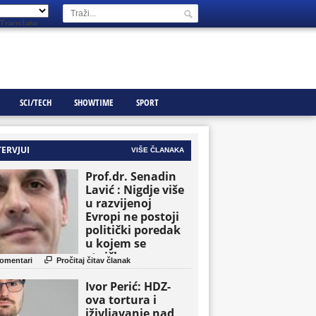
Translate
SCI/TECH
SHOWTIME
SPORT
TERVJUI
VIŠE ČLANAKA
Prof.dr. Senadin
Lavić : Nigdje više
u razvijenoj
Evropi ne postoji
politički poredak
u kojem se
etničke grupe

omentari
Pročitaj čitav članak
pojavljuju kao
osnovne političke
Ivor Perić: HDZ-
jedinice
ova tortura i
iživljavanje nad