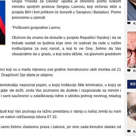
Grupa “Pravda za Davida” uputila je otvoreno pismo ruskom
ministru spoljnih poslova Sergeju Lavrovu, koji večeras stiže u
posjetu BiH i tom prilikom će boraviti u Sarajevu i Banjaluci. Pismo
prenosimo u cjelosti:

K
“Poštovani gospodine Lavrov,
Obzirom da znamo da dolazite u posjetu Republici Srpskoj i da se
trebate sastati sa ljudima koje smo mi izabrali da rade u našim
institucijama za svoj narod, a koji to ne čine, želimo da Vas
obavjestimo da u gradu, u koji sutra stižete, na glavnom gradskom
činci koji su u martu mjesecu ove godine monstruozno ubili momka od 21

K
Dragičević čije dijete je ubijeno.
KO
emokratija nepoznat pojam, u kojoj institucije štite kriminalce, u kojoj se
jeti gdje ste došli, onda Vas pozivamo da dođete i razgovarate sa mirnim i
 i sami saučesnici u zataškivanju istine o ubistvu jednog nevinog, mladog
 ljudi koji Vas pozivaju na lažnu predstavu o stanju u našoj zemlji su nam
ržave nakon održavanja izbora 07.10.
, samo želimo vladavinu prava i zakona, jer smo sada trenutno daleko od

K