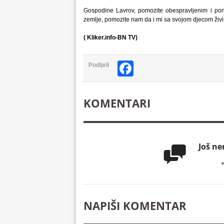
Gospodine Lavrov, pomozite obespravljenim i pon
zemlje, pomozite nam da i mi sa svojom djecom živim
( Kliker.info-BN TV)
Facebook
Podijeli
KOMENTARI
Još n

NAPIŠI KOMENTAR