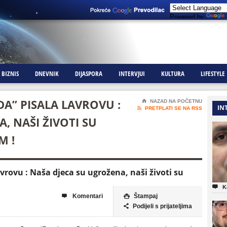
Powered by
BIZNIS
DNEVNIK
DIJASPORA
INTERVJUI
KULTURA
LIFESTYLE
A” PISALA LAVROVU :
⌂
NAZAD NA POČETNU
IN

PRETPLATI SE NA RSS
, NAŠI ŽIVOTI SU
M !
vrovu : Naša djeca su ugrožena, naši životi su

K
Komentari
Štampaj


Podijeli s prijateljima
