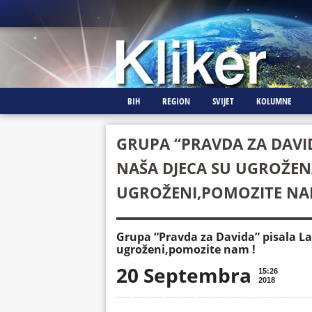
BIH
REGION
SVIJET
KOLUMNE
GRUPA “PRAVDA ZA DAVID
NAŠA DJECA SU UGROŽENA
UGROŽENI,POMOZITE NA
Grupa “Pravda za Davida” pisala La
ugroženi,pomozite nam !
20 Septembra
15:26
2018