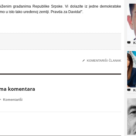
iženim građanima Republike Srpske. Vi dolazite iz jedne demokratske
o u isto tako uređenoj zemlji. Pravda za Davida!”.

K
✎
KOMENTARIŠI ČLANAK
ema komentara

K

Komentariši