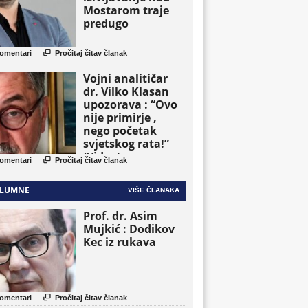
Mostarom traje
predugo

omentari
Pročitaj čitav članak
Vojni analitičar
dr. Vilko Klasan
upozorava : “Ovo
nije primirje ,
nego početak
svjetskog rata!”
(Video)

omentari
Pročitaj čitav članak
LUMNE
VIŠE ČLANAKA
Prof. dr. Asim
Mujkić : Dodikov
Kec iz rukava

omentari
Pročitaj čitav članak