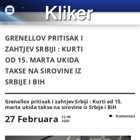
GRENELLOV PRITISAK I
ZAHTJEV SRBIJI : KURTI
OD 15. MARTA UKIDA
TAKSE NA SIROVINE IZ
SRBIJE I BIH
Grenellov pritisak i zahtjev Srbiji : Kurti od 15.
marta ukida takse na sirovine iz Srbije i BiH
27 Februara
Komentari

21:06
2020