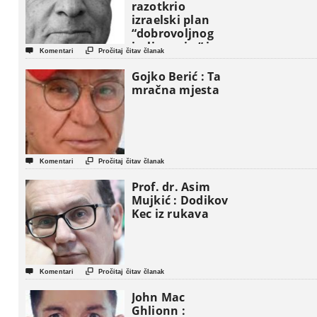
razotkrio
izraelski plan
“dobrovoljnog
iseljavanja ” iz


Komentari
Pročitaj čitav članak
Gaze
Gojko Berić : Ta
mračna mjesta


Komentari
Pročitaj čitav članak
Prof. dr. Asim
Mujkić : Dodikov
Kec iz rukava


Komentari
Pročitaj čitav članak
John Mac
Ghlionn :