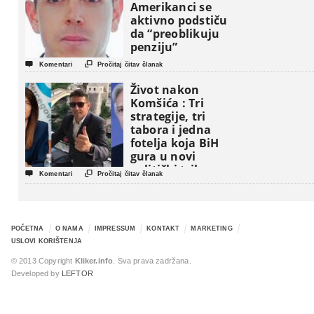
Amerikanci se
aktivno podstiču
da “preoblikuju
penziju”


Komentari
Pročitaj čitav članak
Život nakon
Komšića : Tri
strategije, tri
tabora i jedna
fotelja koja BiH
gura u novi
politički triler


Komentari
Pročitaj čitav članak
POČETNA
O NAMA
IMPRESSUM
KONTAKT
MARKETING
USLOVI KORIŠTENJA
© 2013 Copyright
Kliker.info
. Sva prava zadržana.
Developed by
LEFTOR