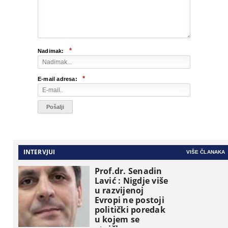
*
Nadimak:
*
E-mail adresa:
INTERVJUI
VIŠE ČLANAKA
Prof.dr. Senadin
Lavić : Nigdje više
u razvijenoj
Evropi ne postoji
politički poredak
u kojem se