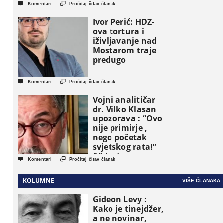
etničke grupe


Komentari
Pročitaj čitav članak
pojavljuju kao
osnovne
Ivor Perić: HDZ-
političke jedinice
ova tortura i
iživljavanje nad
Mostarom traje
predugo


Komentari
Pročitaj čitav članak
Vojni analitičar
dr. Vilko Klasan
upozorava : “Ovo
nije primirje ,
nego početak
svjetskog rata!”
(Video)


Komentari
Pročitaj čitav članak
KOLUMNE
VIŠE ČLANAKA
Gideon Levy :
Kako je tinejdžer,
a ne novinar,