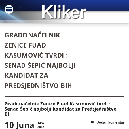
GRADONAČELNIK
ZENICE FUAD
KASUMOVIĆ TVRDI :
SENAD ŠEPIĆ NAJBOLJI
KANDIDAT ZA
PREDSJEDNIŠTVO BIH
Gradonačelnik Zenice Fuad Kasumović tvrdi :
Senad Šepić najbolji kandidat za Predsjedništvo
BiH
10 Juna
Jedan komentar

14:49
2017