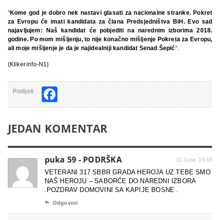
“
Kome god je dobro nek nastavi glasati za nacionalne stranke. Pokret
za Evropu će imati kandidata za člana Predsjedništva BiH. Evo sad
najavljujem: Naš kandidat će pobjediti na narednim izborima 2018.
godine. Po mom mišljenju, to nije konačno mišljenje Pokreta za Evropu,
ali moje mišljenje je da je najidealniji kandidat Senad Šepić
“.
(Kliker.info-N1)
Facebook
Podijeli
JEDAN KOMENTAR
puka 59 - PODRŠKA
11 Juna, 14:19
VETERANI 317 SBBR GRADA HEROJA UZ TEBE SMO
NAŠ HEROJU – SABORĆE DO NAREDNI IZBORA
.POZDRAV DOMOVINI SA KAPIJE BOSNE .

Odgovori