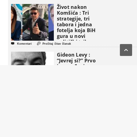
Život nakon
Komšića : Tri
strategije, tri
tabora i jedna
fotelja koja BiH
gura u novi
politički triler


Komentari
Pročitaj čitav članak

Gideon Levy :
“Jevrej si?” Prvo
iznenađenje, a
zatim ljutnja.
“Šta si radio u
Ramali?”


Komentari
Pročitaj čitav članak
Sead Đulić :
Sjećanje na
Orašlje kao
opomena i put ka
smiraju