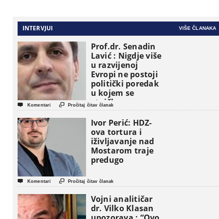
INTERVJUI
VIŠE ČLANAKA
Prof.dr. Senadin
Lavić : Nigdje više
u razvijenoj
Evropi ne postoji
politički poredak
u kojem se
etničke grupe


Komentari
Pročitaj čitav članak
pojavljuju kao
osnovne
Ivor Perić: HDZ-
političke jedinice
ova tortura i
iživljavanje nad
Mostarom traje
predugo


Komentari
Pročitaj čitav članak
Vojni analitičar
dr. Vilko Klasan
upozorava : “Ovo