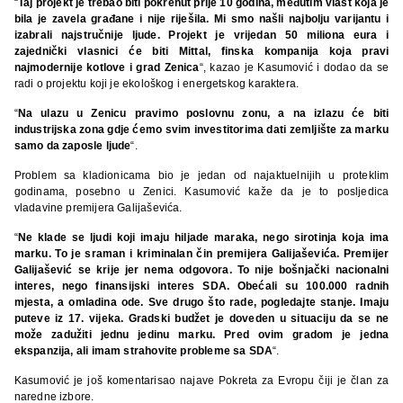
“
Taj projekt je trebao biti pokrenut prije 10 godina, međutim vlast koja je
bila je zavela građane i nije riješila. Mi smo našli najbolju varijantu i
izabrali najstručnije ljude. Projekt je vrijedan 50 miliona eura i
zajednički vlasnici će biti Mittal, finska kompanija koja pravi
najmodernije kotlove i grad Zenica
“, kazao je Kasumović i dodao da se
radi o projektu koji je ekološkog i energetskog karaktera.
“
Na ulazu u Zenicu pravimo poslovnu zonu, a na izlazu će biti
industrijska zona gdje ćemo svim investitorima dati zemljište za marku
samo da zaposle ljude
“.
Problem sa kladionicama bio je jedan od najaktuelnijih u proteklim
godinama, posebno u Zenici. Kasumović kaže da je to posljedica
vladavine premijera Galijaševića.
“
Ne klade se ljudi koji imaju hiljade maraka, nego sirotinja koja ima
marku. To je sraman i kriminalan čin premijera Galijaševića. Premijer
Galijašević se krije jer nema odgovora. To nije bošnjački nacionalni
interes, nego finansijski interes SDA. Obećali su 100.000 radnih
mjesta, a omladina ode. Sve drugo što rade, pogledajte stanje. Imaju
puteve iz 17. vijeka. Gradski budžet je doveden u situaciju da se ne
može zadužiti jednu jedinu marku. Pred ovim gradom je jedna
ekspanzija, ali imam strahovite probleme sa SDA
“.
Kasumović je još komentarisao najave Pokreta za Evropu čiji je član za
naredne izbore.