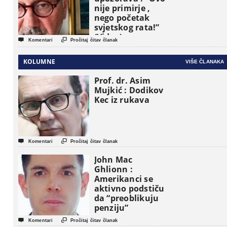
nije primirje ,
nego početak
svjetskog rata!”
(Video)


Komentari
Pročitaj čitav članak
KOLUMNE
VIŠE ČLANAKA
Prof. dr. Asim
Mujkić : Dodikov
Kec iz rukava


Komentari
Pročitaj čitav članak
John Mac
Ghlionn :
Amerikanci se
aktivno podstiču
da “preoblikuju
penziju”


Komentari
Pročitaj čitav članak