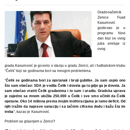
Gradonačelnik
Zenice Fuad
Kasumović
gostovao je u
programu Novi
dan koji se ovog
jutra emituje iz
ovog
grada.Kasumović je govorio o stanju u gradu Zenici, ali i fudbalskom klubu
“Čelik” koji se godinama bori sa mnogim problemima.
“
Čelik se godinama bori za opstanak i broji gubitke. Ja sam uspio ono
što sam obećao: SDA je vodila Čelik i dovela ga tu gdje ga je dovela. Ja
sam obećao vratiti Čelik građanima i to sam i uradio. Gradska uprava
je zajedno sa mnom uložila 250.000 u Čelik i sve smo učinili da Čelik
opstane. Oko 14 miliona prema mojim inofmracijama je tamo deficit. Od
njih tražim da naprave sanaciju i sa tačnim ciframa dođu i kažu šta im
treba
“, kazao je Kasumović.
Problem sa grijanjem u Zenici?